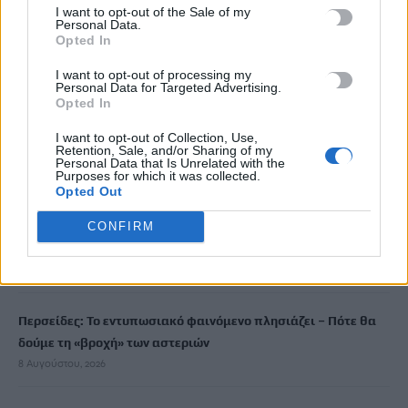
6 Σεπτεμβρίου, 2025
I want to opt-out of the Sale of my
Personal Data.
Opted In
Μην χάνεις είδηση. Βάλε το
CRETA24
στην
I want to opt-out of processing my
Google
Personal Data for Targeted Advertising.
Opted In
ΠΡΟΣΘΕΣΕ ΤΟ
CRETA24
ΣΤΗΝ GOOGLE
I want to opt-out of Collection, Use,
Retention, Sale, and/or Sharing of my
Personal Data that Is Unrelated with the
Purposes for which it was collected.
ΡΟΗ ΕΙΔΗΣΕΩΝ
Opted Out
Ποιες οι απάτητες παραλίες της Ελλάδας – My coast: Πώς θα
CONFIRM
κάνετε καταγγελία για παρανομίες
8 Αυγούστου, 2026
Περσείδες: Το εντυπωσιακό φαινόμενο πλησιάζει – Πότε θα
δούμε τη «βροχή» των αστεριών
8 Αυγούστου, 2026