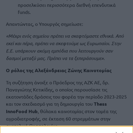
προσελκύσει περισσότερα διεθνή επενδυτικά
funds.
Απαντώντας, ο Υπουργός σημείωσε:
«Μέχρι ενός σημείου πρέπει να σκεφτόμαστε εθνικά. Από
εκεί και πέρα, πρέπει να σκεφτούμε ως Ευρωπαίοι. Στην
Ε.Ε. υπάρχουν ακόμη εμπόδια που λειτουργούν σαν
δασμοί μεταξύ μας. Πρέπει να τα ξεπεράσουμε».
Ο ρόλος της Αλεξάνδρειας Ζώνης Καινοτομίας
Τη συζήτηση άνοιξε ο Πρόεδρος της ΑΖΚ ΑΕ, δρ.
Παναγιώτης Κετικίδης, ο οποίος παρουσίασε τις
εκατοντάδες δράσεις του φορέα την περίοδο 2023-2025
και τον σχεδιασμό για τη δημιουργία του
Thess
InnoFood Hub
, θύλακα καινοτομίας στον τομέα της
αγροδιατροφής, σε έκταση 60 στρεμμάτων στην
ανατολική Θεσσαλονίκη.