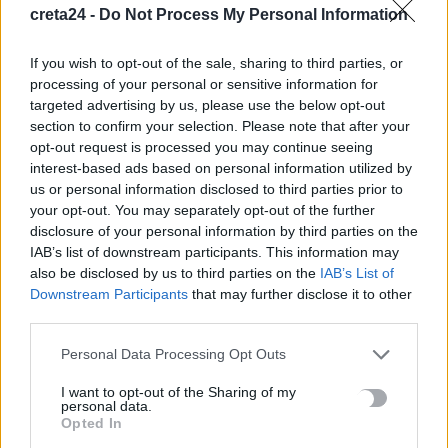
creta24 -
Do Not Process My Personal Information
ΚΥΡΙΑΚΟΣ ΠΙΕΡΡΑΚΑΚΗΣ
If you wish to opt-out of the sale, sharing to third parties, or
processing of your personal or sensitive information for
targeted advertising by us, please use the below opt-out
section to confirm your selection. Please note that after your
ΠΡΟΗΓΟΎΜΕΝΟ
opt-out request is processed you may continue seeing
interest-based ads based on personal information utilized by
Μπλόκα αγροτοκτηνοτρόφων:
us or personal information disclosed to third parties prior to
Για «πισώπλατη μαχαιριά» στον
your opt-out. You may separately opt-out of the further
τουρισμό μιλούν οι τουριστικοί
disclosure of your personal information by third parties on the
φορείς
IAB’s list of downstream participants. This information may
6 Σεπτεμβρίου, 2025
also be disclosed by us to third parties on the
IAB’s List of
Downstream Participants
that may further disclose it to other
ΕΠΌΜΕΝΟ
third parties.
Τζον Λακαντού: Πέθανε ο
Personal Data Processing Opt Outs
τελευταίος πιλότος του
I want to opt-out of the Sharing of my
«αιματοβαμμένου» 100ού
personal data.
Σμήνους στον Β΄ Παγκόσμιο
Opted In