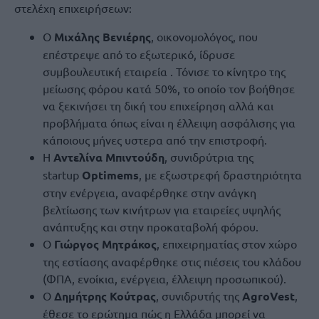
στελέχη επιχειρήσεων:
Ο
Μιχάλης Βενιέρης
, οικονομολόγος, που
επέστρεψε από το εξωτερικό, ίδρυσε
συμβουλευτική εταιρεία . Τόνισε το κίνητρο της
μείωσης φόρου κατά 50%, το οποίο τον βοήθησε
να ξεκινήσει τη δική του επιχείρηση αλλά και
προβλήματα όπως είναι η έλλειψη ασφάλισης για
κάποιους μήνες υστερα από την επιστροφή.
Η
Αντελίνα Μπιντούδη
, συνιδρύτρια της
startup
Optimems
, με εξωστρεφή δραστηριότητα
στην ενέργεια, αναφέρθηκε στην ανάγκη
βελτίωσης των κινήτρων για εταιρείες υψηλής
ανάπτυξης και στην προκαταβολή φόρου.
Ο
Γιώργος Μητράκος
, επιχειρηματίας στον χώρο
της εστίασης αναφέρθηκε στις πιέσεις του κλάδου
(ΦΠΑ, ενοίκια, ενέργεια, έλλειψη προσωπικού).
Ο
Δημήτρης Κούτρας
, συνιδρυτής της
AgroVest
,
έθεσε το ερώτημα πώς η Ελλάδα μπορεί να