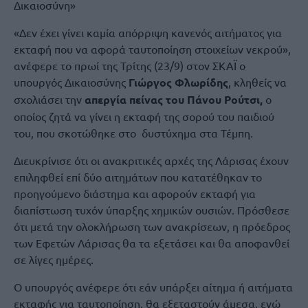
Δικαιοσύνη»
«Δεν έχει γίνει καμία απόρριψη κανενός αιτήματος για
εκταφή που να αφορά ταυτοποίηση στοιχείων νεκρού»,
ανέφερε το πρωί της Τρίτης (23/9) στον ΣΚΑΪ ο
υπουργός Δικαιοσύνης
Γιώργος Φλωρίδης
, κληθείς να
σχολιάσει την
απεργία πείνας του Πάνου Ρούτσι,
ο
οποίος ζητά να γίνει η εκταφή της σορού του παιδιού
του, που σκοτώθηκε στο δυστύχημα στα Τέμπη.
Διευκρίνισε ότι οι ανακριτικές αρχές της Λάρισας έχουν
επιληφθεί επί δύο αιτημάτων που κατατέθηκαν το
προηγούμενο διάστημα και αφορούν εκταφή για
διαπίστωση τυχόν ύπαρξης χημικών ουσιών. Πρόσθεσε
ότι μετά την ολοκλήρωση των ανακρίσεων, η πρόεδρος
των Εφετών Λάρισας θα τα εξετάσει και θα αποφανθεί
σε λίγες ημέρες.
Ο υπουργός ανέφερε ότι εάν υπάρξει αίτημα ή αιτήματα
εκταφής για ταυτοποίηση, θα εξεταστούν άμεσα, ενώ