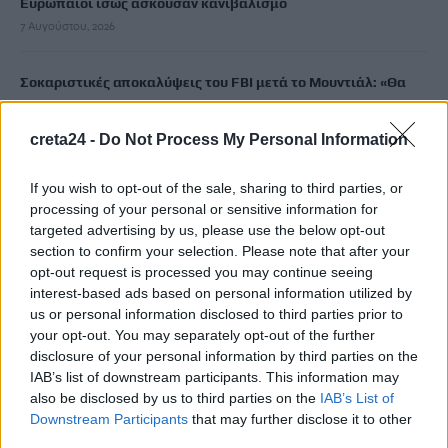
Ευρωπαίοι ίσως ασκούσαν κανιβαλισμό
7 Αυγούστου, 2026
Σοκαριστικές αποκαλύψεις του FBI μετά το Μουντιάλ: «Θα
ανατινάξω τον Μέσι με τέσσερις βόμβες»
7 Αυγούστου, 2026
creta24 -
Do Not Process My Personal Information
ΗΠΑ: Δασκάλα χορού κατηγορείται για σεξουαλική
If you wish to opt-out of the sale, sharing to third parties, or
processing of your personal or sensitive information for
κακοποίηση δύο ανήλικων μαθητών της
targeted advertising by us, please use the below opt-out
7 Αυγούστου, 2026
section to confirm your selection. Please note that after your
opt-out request is processed you may continue seeing
Το Ελληνικό Μεσογειακό Πανεπιστήμιο εκδίδει ηλεκτρονικά
interest-based ads based on personal information utilized by
τα Πρακτικά του Διεπιστημονικού Συνεδρίου «Ρένα
us or personal information disclosed to third parties prior to
your opt-out. You may separately opt-out of the further
Κυριακού»
disclosure of your personal information by third parties on the
7 Αυγούστου, 2026
IAB’s list of downstream participants. This information may
also be disclosed by us to third parties on the
IAB’s List of
ΔΕΕΠ (ΝΟΔΕ) Ηρακλείου: Με έργα η κυβέρνηση Μητσοτάκη
Downstream Participants
that may further disclose it to other
οδηγεί την Κρήτη στο μέλλον
third parties.