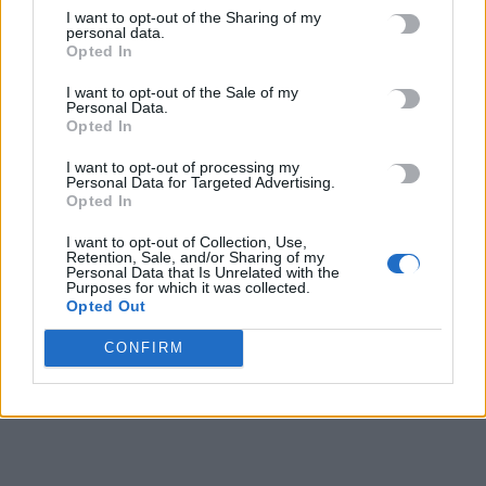
I want to opt-out of the Sharing of my
Αμπελάρδο ντε λα Εσπριέγια: Ποιος είναι ο νέος πρόεδρος της
personal data.
Opted In
Κολομβίας – Ο «Τίγρης» εκατομμυριούχος
8 Αυγούστου, 2026
I want to opt-out of the Sale of my
Personal Data.
Opted In
«Καμίνι» η χώρα: Έως 39°C και μελτέμια έως 8 μποφόρ – Ο
καιρός στην Κρήτη
I want to opt-out of processing my
Personal Data for Targeted Advertising.
8 Αυγούστου, 2026
Opted In
I want to opt-out of Collection, Use,
Αττικοβοιωτία: Με 6 βόμβες Χιροσίμα ισούται η ενέργεια από
Retention, Sale, and/or Sharing of my
Personal Data that Is Unrelated with the
τη φωτιά
Purposes for which it was collected.
8 Αυγούστου, 2026
Opted Out
CONFIRM
Ειδικό Χωροταξικό για τον Τουρισμό: Οι νέοι κανόνες για
επενδύσεις, νησιά και προορισμούς υπό πίεση
8 Αυγούστου, 2026