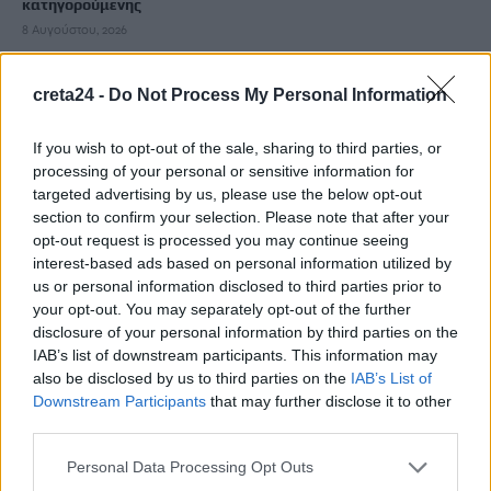
κατηγορούμενης
8 Αυγούστου, 2026
Κορυφώνεται η έξοδος των αδειούχων ενόψει
creta24 -
Do Not Process My Personal Information
Δεκαπενταύγουστου – Γεμάτα αναχωρούν τα πλοία
8 Αυγούστου, 2026
If you wish to opt-out of the sale, sharing to third parties, or
processing of your personal or sensitive information for
targeted advertising by us, please use the below opt-out
Καύσωνας και υψηλή ζήτηση εκτοξεύουν τις τιμές ρεύματος
section to confirm your selection. Please note that after your
8 Αυγούστου, 2026
opt-out request is processed you may continue seeing
interest-based ads based on personal information utilized by
us or personal information disclosed to third parties prior to
Πότε λήγουν τα προγράμματα «Ανακαίνιση Κατοικίας» και
your opt-out. You may separately opt-out of the further
«Σπίτι μου ΙΙ»
disclosure of your personal information by third parties on the
8 Αυγούστου, 2026
IAB’s list of downstream participants. This information may
also be disclosed by us to third parties on the
IAB’s List of
Downstream Participants
that may further disclose it to other
Μόνιμοι διορισμοί εκπαιδευτικών: Μέχρι πότε γίνεται η
third parties.
υποβολή αιτήσεων
8 Αυγούστου, 2026
Personal Data Processing Opt Outs