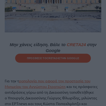
Μην χάνεις είδηση. Βάλε το
CRETA24
στην
Google
ΠΡΟΣΘΕΣΕ ΤΟ
CRETA24
ΣΤΗΝ GOOGLE
Για την τ
ροπολογία που αφορά την προστασία του
Μνημείου του Αγνώστου Στρατιώτη
και τις πρόσφατες
αντιδράσεις γύρω από τη Δικαιοσύνη τοποθετήθηκε
ο Υπουργός Δικαιοσύνης Γιώργος Φλωρίδης, μιλώντας
στο ΕΡΤnews και τους Κώστα Παπαχλιμίντζο και