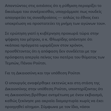
Απαντώντας στις αιτιάσεις ότι η ρύθμιση περιορίζει το
δικαίωμα του συνέρχεσθαι, υπογράμμισε πως «ουδείς
απαγορεύει τις συναθροίσεις — απλώς το έθνος έχει
υποχρέωση να προστατεύει τη μνήμη των αγώνων του».
Σε ερώτηση γιατί η κυβέρνηση προχωρά τώρα στην
ψήφιση του μέτρου, ο κ. Φλωρίδης απάντησε ότι
«κάποια πράγματα ωριμάζουν στον χρόνο»,
προσθέτοντας ότι η απόφαση δεν συνδέεται με την
πρόσφατη απεργία πείνας του πατέρα του θύματος των
Τεμπών, Πάνου Ρούτσι.
Για τη Δικαιοσύνη και την υπόθεση Ρούτσι
Ο υπουργός αναφέρθηκε εκτενώς και στη στάση της
Δικαιοσύνης στην υπόθεση Ρούτσι, υποστηρίζοντας ότι
«η Δικαιοσύνη βρέθηκε αντιμέτωπη με έναν εκβιασμό,
καθώς ξεκίνησε μια ακραία διαμαρτυρία χωρίς να έχει
προηγηθεί αίτημα». Σύμφωνα με τον ίδιο, «όσοι