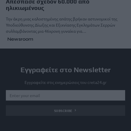
Απέσπασε σχεδόν 60.000 από
ηλικιωμένους
Την άκρη μιας καλοστημένης απάτης βρήκαν αστυνομικοί της
Υποδιεύθυνσης Δίωξης και Εξιχνίασης Εγκλημάτων Σερρών
συλλαμβάνοντας μια 46χρονη γυναίκα για…
Newsroom
Εγγραφείτε στο Newsletter
Εγγραφείτε στις ενημερώσεις του creta24.gr
SUBSCRIBE