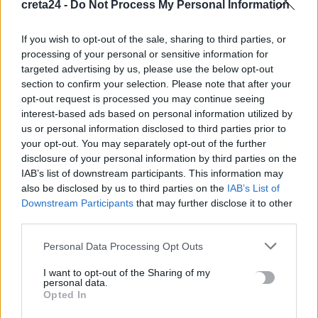
creta24 -
Do Not Process My Personal Information
Παρατείνονται τα προληπτικά μέτρα στην Κρήτη για την
If you wish to opt-out of the sale, sharing to third parties, or
ευλογιά των αιγοπροβάτων
processing of your personal or sensitive information for
6 Αυγούστου, 2026
targeted advertising by us, please use the below opt-out
section to confirm your selection. Please note that after your
Έκτακτο επίδομα παιδιού: Ποιοι πάνε ταμείο
opt-out request is processed you may continue seeing
6 Αυγούστου, 2026
interest-based ads based on personal information utilized by
us or personal information disclosed to third parties prior to
your opt-out. You may separately opt-out of the further
ΟΠΕΚΑ: Νέα πληρωμή στις 7 Αυγούστου για τρίτεκνες και
disclosure of your personal information by third parties on the
πολύτεκνες οικογένειες
IAB’s list of downstream participants. This information may
6 Αυγούστου, 2026
also be disclosed by us to third parties on the
IAB’s List of
Downstream Participants
that may further disclose it to other
third parties.
TRENDING
Personal Data Processing Opt Outs
#
ΝΕΕΣ ΤΑΥΤΟΤΗΤΕΣ
#
ΙΔΡΩΤΑΣ
#
ΚΑΚΟΣΜΙΑ
I want to opt-out of the Sharing of my
personal data.
#
ΚΑΡΤΑ ΑΓΡΟΤΗ
Opted In