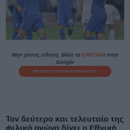
Μην χάνεις είδηση. Βάλε το
CRETA24
στην
Google
ΠΡΟΣΘΕΣΕ ΤΟ
CRETA24
ΣΤΗΝ GOOGLE
Τον δεύτερο και τελευταίο της
φιλικό αγώνα δίνει η Εθνική