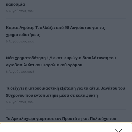
κακοσμία
6 Αυγούστου, 2026
Κάρτα Αγρότη: Τι αλλάζει από 28 Αυγούστου για τις
χρηματοδοτήσεις
6 Αυγούστου, 2026
Νέα χρηματοδότηση 1,5 εκατ. ευρώ για διαπλάτυνση του
Αγιοβασιλιώτικου Παραλιακού Δρόμου
6 Αυγούστου, 2026
Τι δείχνει η ιατροδικαστική εξέταση για τα αίτια θανάτου του
90χρονου που εντοπίστηκε μέσα σε καταψύκτη
6 Αυγούστου, 2026
Το Αρκαλοχώρι γιόρτασε τον Προστάτη και Πολιούχο του
6 Αυγούστου, 2026