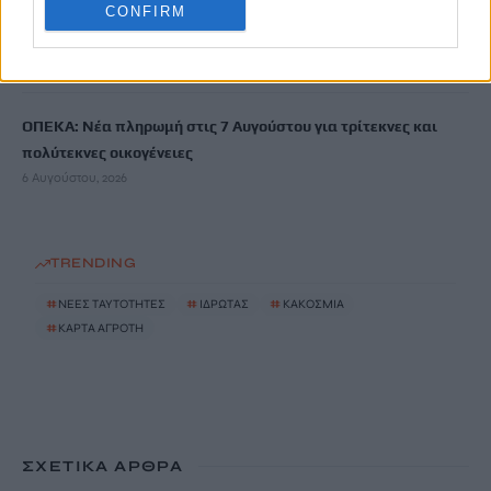
CONFIRM
Έκτακτο επίδομα παιδιού: Ποιοι πάνε ταμείο
6 Αυγούστου, 2026
ΟΠΕΚΑ: Νέα πληρωμή στις 7 Αυγούστου για τρίτεκνες και
πολύτεκνες οικογένειες
6 Αυγούστου, 2026
TRENDING
#
ΝΕΕΣ ΤΑΥΤΟΤΗΤΕΣ
#
ΙΔΡΩΤΑΣ
#
ΚΑΚΟΣΜΙΑ
#
ΚΑΡΤΑ ΑΓΡΟΤΗ
ΣΧΕΤΙΚΆ ΆΡΘΡΑ