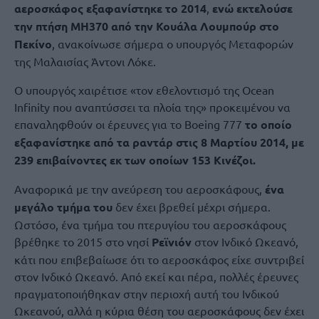
αεροσκάφος εξαφανίστηκε το 2014
,
ενώ εκτελούσε
την πτήση MH370 από την Κουάλα Λουμπούρ στο
Πεκίνο
, ανακοίνωσε σήμερα ο υπουργός Μεταφορών
της Μαλαισίας Άντονι Λόκε.
Ο υπουργός χαιρέτισε «τον εθελοντισμό της Ocean
Infinity που αναπτύσσει τα πλοία της» προκειμένου να
επαναληφθούν οι έρευνες για το Boeing 777
το οποίο
εξαφανίστηκε από τα ραντάρ στις 8 Μαρτίου 2014, με
239 επιβαίνοντες εκ των οποίων 153 Κινέζοι.
Αναφορικά με την ανεύρεση του αεροσκάφους,
ένα
μεγάλο τμήμα του
δεν έχει βρεθεί μέχρι σήμερα.
Ωστόσο, ένα τμήμα του πτερυγίου του αεροσκάφους
βρέθηκε το 2015 στο νησί
Ρεϊνιόν
στον Ινδικό Ωκεανό,
κάτι που επιβεβαίωσε ότι το αεροσκάφος είχε συντριβεί
στον Ινδικό Ωκεανό. Από εκεί και πέρα, πολλές έρευνες
πραγματοποιήθηκαν στην περιοχή αυτή του Ινδικού
Ωκεανού, αλλά η κύρια θέση του αεροσκάφους δεν έχει