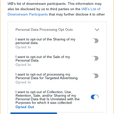
IAB’s list of downstream participants. This information may
χρηματοδοτήσεις
also be disclosed by us to third parties on the
IAB’s List of
6 Αυγούστου, 2026
Downstream Participants
that may further disclose it to other
third parties.
Νέα χρηματοδότηση 1,5 εκατ. ευρώ για διαπλάτυνση του
Personal Data Processing Opt Outs
Αγιοβασιλιώτικου Παραλιακού Δρόμου
6 Αυγούστου, 2026
I want to opt-out of the Sharing of my
personal data.
Opted In
Τι δείχνει η ιατροδικαστική εξέταση για τα αίτια θανάτου του
I want to opt-out of the Sale of my
90χρονου που εντοπίστηκε μέσα σε καταψύκτη
Personal Data.
6 Αυγούστου, 2026
Opted In
I want to opt-out of processing my
Το Αρκαλοχώρι γιόρτασε τον Προστάτη και Πολιούχο του
Personal Data for Targeted Advertising.
Opted In
6 Αυγούστου, 2026
I want to opt-out of Collection, Use,
Retention, Sale, and/or Sharing of my
Παρατείνονται τα προληπτικά μέτρα στην Κρήτη για την
Personal Data that Is Unrelated with the
Purposes for which it was collected.
ευλογιά των αιγοπροβάτων
Opted Out
6 Αυγούστου, 2026