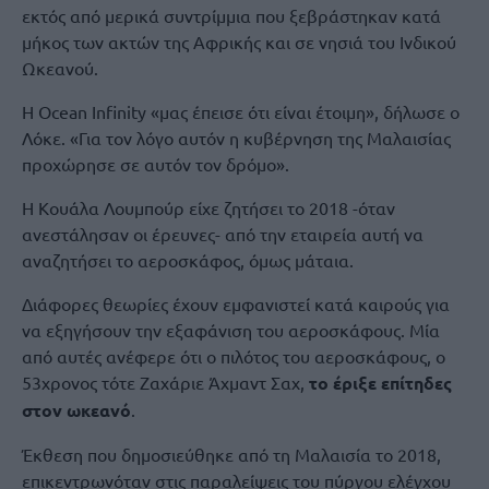
εκτός από μερικά συντρίμμια που ξεβράστηκαν κατά
μήκος των ακτών της Αφρικής και σε νησιά του Ινδικού
Ωκεανού.
Η Ocean Infinity «μας έπεισε ότι είναι έτοιμη», δήλωσε ο
Λόκε. «Για τον λόγο αυτόν η κυβέρνηση της Μαλαισίας
προχώρησε σε αυτόν τον δρόμο».
Η Κουάλα Λουμπούρ είχε ζητήσει το 2018 -όταν
ανεστάλησαν οι έρευνες- από την εταιρεία αυτή να
αναζητήσει το αεροσκάφος, όμως μάταια.
Διάφορες θεωρίες έχουν εμφανιστεί κατά καιρούς για
να εξηγήσουν την εξαφάνιση του αεροσκάφους. Μία
από αυτές ανέφερε ότι ο πιλότος του αεροσκάφους, ο
53χρονος τότε Ζαχάριε Άχμαντ Σαχ,
το έριξε επίτηδες
στον ωκεανό
.
Έκθεση που δημοσιεύθηκε από τη Μαλαισία το 2018,
επικεντρωνόταν στις παραλείψεις του πύργου ελέγχου