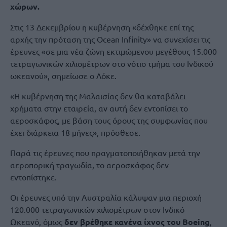
χώρων.
Στις 13 Δεκεμβρίου η κυβέρνηση «δέχθηκε επί της
αρχής την πρόταση της Ocean Infinity» να συνεχίσει τις
έρευνες «σε μια νέα ζώνη εκτιμώμενου μεγέθους 15.000
τετραγωνικών χιλιομέτρων στο νότιο τμήμα του Ινδικού
ωκεανού», σημείωσε ο Λόκε.
«Η κυβέρνηση της Μαλαισίας δεν θα καταβάλει
χρήματα στην εταιρεία, αν αυτή δεν εντοπίσει το
αεροσκάφος, με βάση τους όρους της συμφωνίας που
έχει διάρκεια 18 μήνες», πρόσθεσε.
Παρά τις έρευνες που πραγματοποιήθηκαν μετά την
αεροπορική τραγωδία, το αεροσκάφος δεν
εντοπίστηκε.
Οι έρευνες υπό την Αυστραλία κάλυψαν μια περιοχή
120.000 τετραγωνικών χιλιομέτρων στον Ινδικό
Ωκεανό, όμως
δεν βρέθηκε κανένα ίχνος του Boeing
,