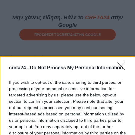
Μην χάνεις είδηση. Βάλε το
CRETA24
στην
Google
ΠΡΟΣΘΕΣΕ ΤΟ
CRETA24
ΣΤΗΝ GOOGLE
ΡΟΗ ΕΙΔΗΣΕΩΝ
creta24 -
Do Not Process My Personal Information
Νέα ταυτότητα: Πού πρέπει να ενημερώσετε τα στοιχεία σας
μετά την έκδοσή της
If you wish to opt-out of the sale, sharing to third parties, or
6 Αυγούστου, 2026
processing of your personal or sensitive information for
targeted advertising by us, please use the below opt-out
section to confirm your selection. Please note that after your
Ιδρώτας και διατροφή το καλοκαίρι: Ποιες τροφές προκαλούν
opt-out request is processed you may continue seeing
κακοσμία
interest-based ads based on personal information utilized by
6 Αυγούστου, 2026
us or personal information disclosed to third parties prior to
your opt-out. You may separately opt-out of the further
disclosure of your personal information by third parties on the
Κάρτα Αγρότη: Τι αλλάζει από 28 Αυγούστου για τις