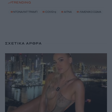
TRENDING
#
ΝΤΟΝΑΛΝΤ ΤΡΑΜΠ
#
COVID19
#
ΑΙΤΝΑ
#
ΛΙΜΕΝΙΚΟ ΣΩΜΑ
ΣΧΕΤΙΚΆ ΆΡΘΡΑ