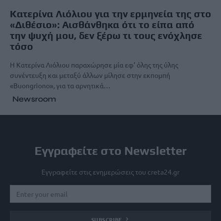
Κατερίνα Λιόλιου για την ερμηνεία της στο
«Διθέσιο»: Αισθάνθηκα ότι το είπα από
την ψυχή μου, δεν ξέρω τι τους ενόχλησε
τόσο
Η Κατερίνα Λιόλιου παραχώρησε μία εφ’ όλης της ύλης
συνέντευξη και μεταξύ άλλων μίλησε στην εκπομπή
«Buongriono», για τα αρνητικά…
Newsroom
Εγγραφείτε στο Newsletter
Εγγραφείτε στις ενημερώσεις του creta24.gr
SUBSCRIBE