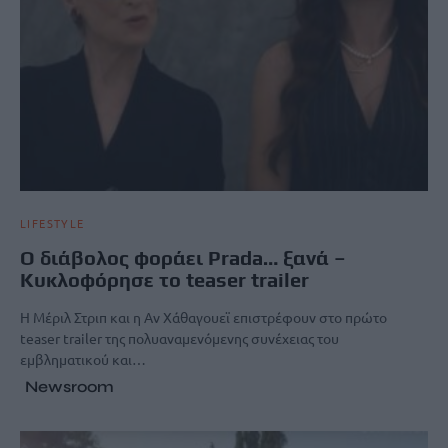
LIFESTYLE
Ο διάβολος φοράει Prada… ξανά –
Κυκλοφόρησε το teaser trailer
Η Μέριλ Στριπ και η Αν Χάθαγουεϊ επιστρέφουν στο πρώτο
teaser trailer της πολυαναμενόμενης συνέχειας του
εμβληματικού και…
Newsroom