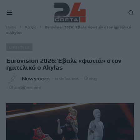
Home
Άρθρα
Eurovision 2026: Έβαλε «φωτιά» στον ημιτελικό
ο Akylas
LIFESTYLE
Eurovision 2026: Έβαλε «φωτιά» στον
ημιτελικό ο Akylas
Newsroom
12 Μαΐου, 2026
22:43
Διαβάζεται σε 2'