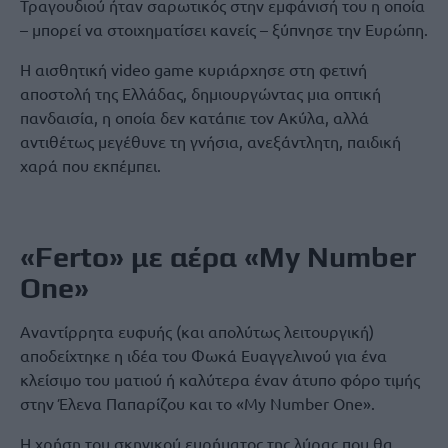
Τραγουδιού ήταν σαρωτικός στην εμφάνισή του η οποία
– μπορεί να στοιχηματίσει κανείς – ξύπνησε την Ευρώπη.
Η αισθητική video game κυριάρχησε στη φετινή
αποστολή της Ελλάδας, δημιουργώντας μια οπτική
πανδαισία, η οποία δεν κατάπιε τον Ακύλα, αλλά
αντιθέτως μεγέθυνε τη γνήσια, ανεξάντλητη, παιδική
χαρά που εκπέμπει.
«Ferto» με αέρα «My Number
One»
Αναντίρρητα ευφυής (και απολύτως λειτουργική)
αποδείχτηκε η ιδέα του Φωκά Ευαγγελινού για ένα
κλείσιμο του ματιού ή καλύτερα έναν άτυπο φόρο τιμής
στην Έλενα Παπαρίζου και το «My Number One».
Η χρήση του σκηνικού ευρήματος της λύρας που θα