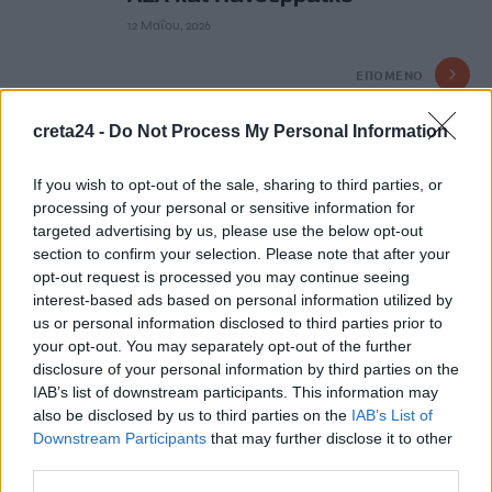
12 Μαΐου, 2026
ΕΠΌΜΕΝΟ
Πέθανε ο σπουδαίος
creta24 -
Do Not Process My Personal Information
αθλητικογράφος Ηρακλής
Κοτζιάς
If you wish to opt-out of the sale, sharing to third parties, or
12 Μαΐου, 2026
processing of your personal or sensitive information for
targeted advertising by us, please use the below opt-out
section to confirm your selection. Please note that after your
Μην χάνεις είδηση. Βάλε το
CRETA24
στην
opt-out request is processed you may continue seeing
interest-based ads based on personal information utilized by
Google
us or personal information disclosed to third parties prior to
ΠΡΟΣΘΕΣΕ ΤΟ
CRETA24
ΣΤΗΝ GOOGLE
your opt-out. You may separately opt-out of the further
disclosure of your personal information by third parties on the
IAB’s list of downstream participants. This information may
also be disclosed by us to third parties on the
IAB’s List of
ΡΟΗ ΕΙΔΗΣΕΩΝ
Downstream Participants
that may further disclose it to other
third parties.
Σεισμός 7,4 Ρίχτερ στην Κολομβία