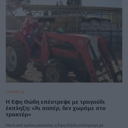
LIFESTYLE
Η Εφη Θώδη επέστρεψε με τραγούδι
έκπληξη: «Άι σαπέρ, δεν χωράμε στο
τρακτέρ»
Μετά από χρόνια απουσίας η Έφη Θώδη επέστρεψε με