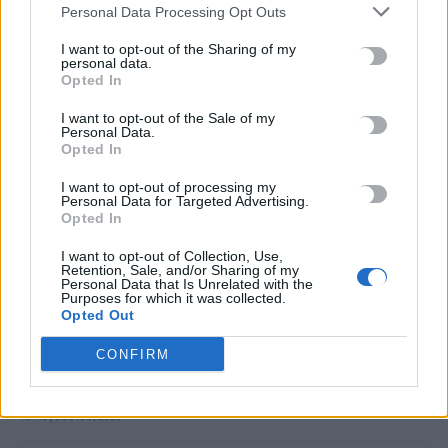
10 Αυγούστου, 2026
Personal Data Processing Opt Outs
I want to opt-out of the Sharing of my
Market Pass: Στα σκαριά νέος κύκλος από το φθινόπωρο –
personal data.
Opted In
Ποιοι θα είναι δικαιούχοι
10 Αυγούστου, 2026
I want to opt-out of the Sale of my
Personal Data.
Opted In
Φωτιά στη Γαστούνη Ηλείας – Σηκώθηκαν τρία αεροσκάφη
10 Αυγούστου, 2026
I want to opt-out of processing my
Personal Data for Targeted Advertising.
Opted In
Πανευρωπαϊκό Πρωτάθλημα Στίβου Μπέρμιγχαμ: Πότε και
I want to opt-out of Collection, Use,
πού θα δείτε τον τελικό του Τεντόγλου
Retention, Sale, and/or Sharing of my
Personal Data that Is Unrelated with the
10 Αυγούστου, 2026
Purposes for which it was collected.
Opted Out
Ντ. Τραμπ: Οι συνομιλίες με το Ιράν είναι «σαν παρτίδα
CONFIRM
σκάκι» – «Είμαστε επαγγελματίες παίκτες», απαντά η
Τεχεράνη
10 Αυγούστου, 2026