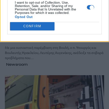
I want to opt-out of Collection, Use,
Retention, Sale, and/or Sharing of my
Personal Data that Is Unrelated with the
Purposes for which it was collected.
Opted Out
ΚΡΗΤΗ
ΠΟΛΙΤΙΚΗ
CONFIRM
Ο τουριστικός κλάδος της Κρήτης ζητά
απαντήσεις – Παρέμβαση Αυγενάκη στη
Βουλή, κοινή επιστολή βουλευτών
Με μια ουσιαστική παρέμβαση στη Βουλή, ο π. Υπουργός και
Βουλευτής Ηρακλείου, Λευτέρης Αυγενάκης, ανέδειξε τα σοβαρά
προβλήματα που…
Newsroom