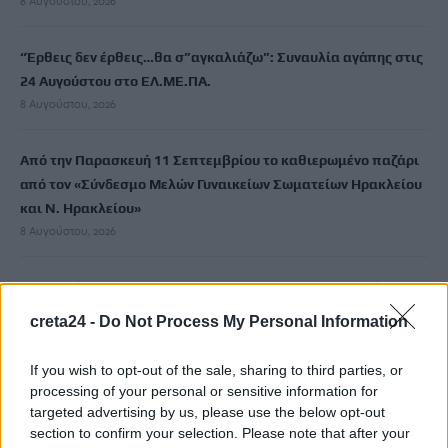
8 Αυγούστου, 2026
“Έρθεις δεν έρθεις…θα σ”αγκαλιάζω”: Συναυλία αγάπης στις
24 Αυγούστου στο ΕΛ.ΜΕ.ΠΑ.
8 Αυγούστου, 2026
Από την Παρασκευή 11 Σεπτεμβρίου το καθιερωμένο παζάρι
από τον «Σύνδεσμο Μελών Γυναικείων Σωματείων Ηρακλείου
και Ν. Ηρακλείου»
8 Αυγούστου, 2026
Τουρισμός για Ολους 2026-2027: Τα SOS για να «κλειδώσετε»
το voucher διακοπών
creta24 -
Do Not Process My Personal Information
8 Αυγούστου, 2026
If you wish to opt-out of the sale, sharing to third parties, or
processing of your personal or sensitive information for
targeted advertising by us, please use the below opt-out
TRENDING
section to confirm your selection. Please note that after your