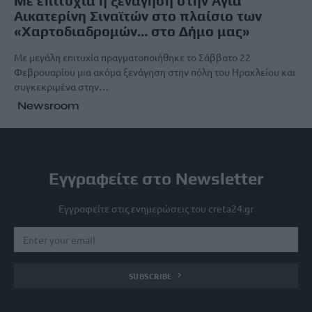
Με επιτυχία η ξενάγηση στην Αγία
Αικατερίνη Σιναϊτών στο πλαίσιο των
«Χαρτοδιαδρομών… στο Δήμο μας»
Με μεγάλη επιτυχία πραγματοποιήθηκε το Σάββατο 22
Φεβρουαρίου μια ακόμα ξενάγηση στην πόλη του Ηρακλείου και
συγκεκριμένα στην…
Newsroom
Εγγραφείτε στο Newsletter
Εγγραφείτε στις ενημερώσεις του creta24.gr
SUBSCRIBE