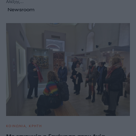
Αλέξης…
Newsroom
ΚΟΙΝΩΝΙΑ
ΚΡΗΤΗ