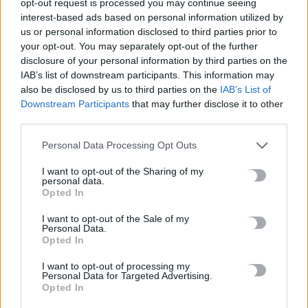
opt-out request is processed you may continue seeing
περισσότερες κατηγορίες δικαιούχων
interest-based ads based on personal information utilized by
9 Αυγούστου, 2026
us or personal information disclosed to third parties prior to
your opt-out. You may separately opt-out of the further
disclosure of your personal information by third parties on the
Έρχονται εκπτώσεις έως 20% στα σούπερ μάρκετ – Ποια
IAB’s list of downstream participants. This information may
προϊόντα μπαίνουν στο νέο πρόγραμμα συγκράτησης τιμών
also be disclosed by us to third parties on the
IAB’s List of
9 Αυγούστου, 2026
Downstream Participants
that may further disclose it to other
third parties.
Φειδίας Παναγιώτου: Αντιδράσεις για την εμφάνισή του με
Personal Data Processing Opt Outs
σορτς σε εκδήλωση μνήμης για Ισαάκ και Σολωμού
I want to opt-out of the Sharing of my
9 Αυγούστου, 2026
personal data.
Opted In
Συναγερμός για εξαφάνιση 31χρονου σε χωριό της Έδεσσας –
I want to opt-out of the Sale of my
Σε πιθανό κίνδυνο η ζωή του
Personal Data.
Opted In
9 Αυγούστου, 2026
I want to opt-out of processing my
Personal Data for Targeted Advertising.
Opted In
TRENDING