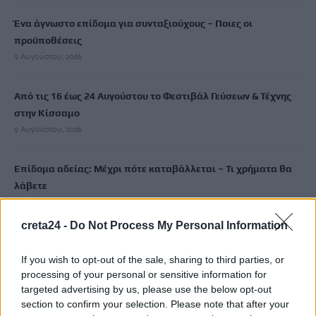
Ένα άγνωστο επίδομα για συνταξιούχους – Ποιες οι
προϋποθέσεις
9 Αυγούστου, 2026
Από τις 16 έως 24 Αυγούστου το Φεστιβάλ Γεύσεων & Τέχνης
στην Κίσσαμο
9 Αυγούστου, 2026
Επίδομα αδείας: Μέχρι πότε καταβάλλεται – Τι χρήματα θα
λάβετε
9 Αυγούστου, 2026
creta24 -
Do Not Process My Personal Information
Διαγνωστικές εξετάσεις: Υποχρεωτική ψηφιακή ανάρτηση
αποτελεσμάτων από 1η Σεπτεμβρίου
If you wish to opt-out of the sale, sharing to third parties, or
processing of your personal or sensitive information for
9 Αυγούστου, 2026
targeted advertising by us, please use the below opt-out
section to confirm your selection. Please note that after your
Αλλαγές στην ειδική άδεια μητρότητας – Επεκτείνεται σε