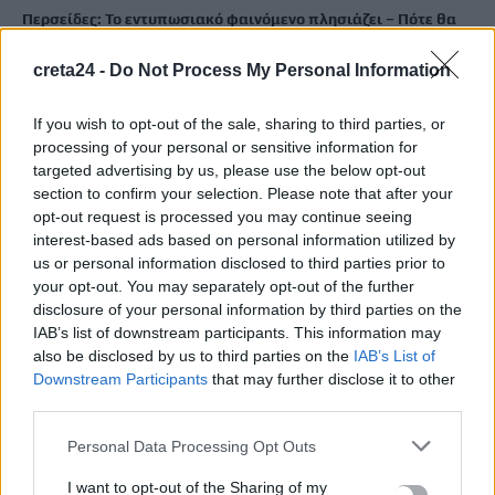
Περσείδες: Το εντυπωσιακό φαινόμενο πλησιάζει – Πότε θα
δούμε τη «βροχή» των αστεριών
creta24 -
Do Not Process My Personal Information
8 Αυγούστου, 2026
If you wish to opt-out of the sale, sharing to third parties, or
Ενοίκια: Πότε γίνονται υποχρεωτικές οι πληρωμές μέσω
processing of your personal or sensitive information for
τραπεζών
targeted advertising by us, please use the below opt-out
8 Αυγούστου, 2026
section to confirm your selection. Please note that after your
opt-out request is processed you may continue seeing
interest-based ads based on personal information utilized by
Ισπανία: Η συγκινητική επανένωση γυναίκας με τα
us or personal information disclosed to third parties prior to
γαϊδουράκια της μετά τις πυρκαγιές
your opt-out. You may separately opt-out of the further
8 Αυγούστου, 2026
disclosure of your personal information by third parties on the
IAB’s list of downstream participants. This information may
also be disclosed by us to third parties on the
IAB’s List of
Στις 19 Αυγούστου η γενική συνέλευση του συλλόγου
Downstream Participants
that may further disclose it to other
κρεοπωλών Χανίων
third parties.
8 Αυγούστου, 2026
Personal Data Processing Opt Outs
Νέος κύκλος μαθημάτων Κινεζικής Γλώσσας στο
I want to opt-out of the Sharing of my