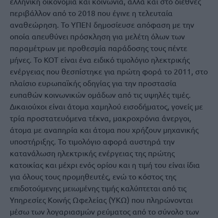
ελληνική οικονομία και κοινωνία, αλλά και στο διεθνές
περιβάλλον από το 2018 που έγινε η τελευταία
αναθεώρηση. Το ΥΠΕΝ δημοσίευσε απόφαση με την
οποία απευθύνει πρόσκληση για μελέτη όλων των
παραμέτρων με προθεσμία παράδοσης τους πέντε
μήνες. Το ΚΟΤ είναι ένα ειδικό τιμολόγιο ηλεκτρικής
ενέργειας που θεσπίστηκε για πρώτη φορά το 2011, στο
πλαίσιο ευρωπαϊκής οδηγίας για την προστασία
ευπαθών κοινωνικών ομάδων από τις υψηλές τιμές.
Δικαιούχοι είναι άτομα χαμηλού εισοδήματος, γονείς με
τρία προστατευόμενα τέκνα, μακροχρόνια άνεργοι,
άτομα με αναπηρία και άτομα που χρήζουν μηχανικής
υποστήριξης. Το τιμολόγιο αφορά αυστηρά την
κατανάλωση ηλεκτρικής ενέργειας της πρώτης
κατοικίας και μέχρι ενός ορίου και η τιμή του είναι ίδια
για όλους τους προμηθευτές, ενώ το κόστος της
επιδοτούμενης μειωμένης τιμής καλύπτεται από τις
Υπηρεσίες Κοινής Ωφελείας (ΥΚΩ) που πληρώνονται
μέσω των λογαριασμών ρεύματος από το σύνολο των