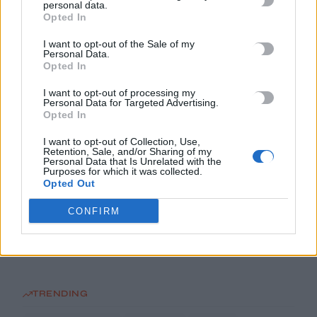
Πανεπιστήμιο Κρήτης για το ακαδημαϊκό έτος 2026-2027
personal data.
Opted In
8 Αυγούστου, 2026
I want to opt-out of the Sale of my
Personal Data.
Άνοια: Ποια είναι τα επαγγέλματα που προστατεύουν τον
Opted In
εγκέφαλο
I want to opt-out of processing my
8 Αυγούστου, 2026
Personal Data for Targeted Advertising.
Opted In
Επίδομα €391 από τον ΟΠΕΚΑ, χωρίς εισοδηματικά κριτήρια:
I want to opt-out of Collection, Use,
Η προϋπόθεση
Retention, Sale, and/or Sharing of my
Personal Data that Is Unrelated with the
8 Αυγούστου, 2026
Purposes for which it was collected.
Opted Out
Θεατρική αφήγηση «Έρευσεν ύδωρ» στο Δημοτικό Σχολείο
CONFIRM
Κεφαλά
8 Αυγούστου, 2026
TRENDING