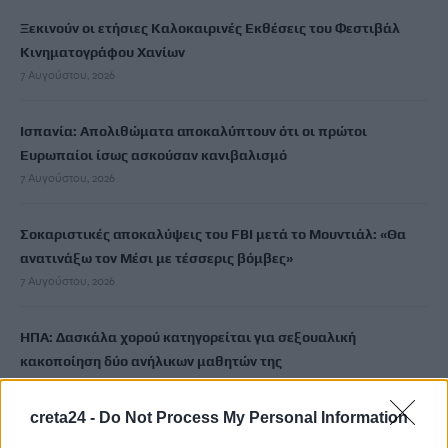
Ξεκινούν οι ετήσιες Καλοκαιρινές Εκθέσεις του Φεστιβάλ
Κινηματογράφου Χανίων
7 Αυγούστου, 2026
Ισπανία: Απολιθώματα αποκαλύπτουν ότι οι πρώτοι
Ευρωπαίοι ίσως ασκούσαν κανιβαλισμό
7 Αυγούστου, 2026
Σοκαριστικές αποκαλύψεις του FBI μετά το Μουντιάλ: «Θα
ανατινάξω τον Μέσι με τέσσερις βόμβες»
7 Αυγούστου, 2026
ΗΠΑ: Δασκάλα χορού κατηγορείται για σεξουαλική
κακοποίηση δύο ανήλικων μαθητών της
7 Αυγούστου, 2026
creta24 -
Do Not Process My Personal Information
Το Ελληνικό Μεσογειακό Πανεπιστήμιο εκδίδει ηλεκτρονικά