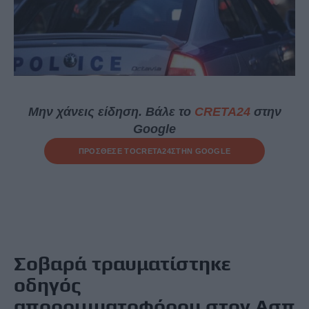
Μην χάνεις είδηση. Βάλε το
CRETA24
στην
Google
ΠΡΟΣΘΕΣΕ ΤΟ
CRETA24
ΣΤΗΝ GOOGLE
Σοβαρά τραυματίστηκε
οδηγός
απορριμματοφόρου
στον
Ασπ