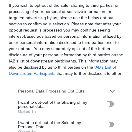
τα Πρακτικά του Διεπιστημονικού Συνεδρίου «Ρένα
If you wish to opt-out of the sale, sharing to third parties, or
processing of your personal or sensitive information for
Κυριακού»
targeted advertising by us, please use the below opt-out
7 Αυγούστου, 2026
section to confirm your selection. Please note that after your
opt-out request is processed you may continue seeing
ΔΕΕΠ (ΝΟΔΕ) Ηρακλείου: Με έργα η κυβέρνηση Μητσοτάκη
interest-based ads based on personal information utilized by
οδηγεί την Κρήτη στο μέλλον
us or personal information disclosed to third parties prior to
your opt-out. You may separately opt-out of the further
7 Αυγούστου, 2026
disclosure of your personal information by third parties on the
IAB’s list of downstream participants. This information may
also be disclosed by us to third parties on the
IAB’s List of
TRENDING
Downstream Participants
that may further disclose it to other
third parties.
#
ΚΑΠΝΙΣΜΑ
#
ΠΟΘΕΝ ΕΣΧΕΣ
#
ΠΛΗΡΩΜΕΣ
#
ΣΥΝΤΑΞΕΙΣ
Personal Data Processing Opt Outs
I want to opt-out of the Sharing of my
personal data.
Opted In
ΣΧΕΤΙΚΆ ΆΡΘΡΑ
I want to opt-out of the Sale of my
Personal Data.
Opted In