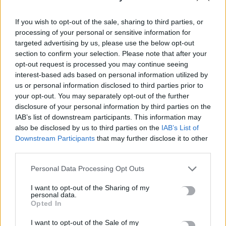
Σε διαβούλευση ο Κώδικας
If you wish to opt-out of the sale, sharing to third parties, or
Τοπικής Αυτοδιοίκησης: Η
processing of your personal or sensitive information for
κατάργηση της δεύτερης
targeted advertising by us, please use the below opt-out
Κυριακής και η ηλεκτρονική
section to confirm your selection. Please note that after your
ψήφος
opt-out request is processed you may continue seeing
interest-based ads based on personal information utilized by
21 Μαΐου, 2026
us or personal information disclosed to third parties prior to
your opt-out. You may separately opt-out of the further
ΕΠΌΜΕΝΟ
disclosure of your personal information by third parties on the
IAB’s list of downstream participants. This information may
Πρώτη προβολή ντοκιμαντέρ
also be disclosed by us to third parties on the
IAB’s List of
για τη Γερμανική Κατοχή στην
Downstream Participants
that may further disclose it to other
Κρήτη
third parties.
21 Μαΐου, 2026
Personal Data Processing Opt Outs
I want to opt-out of the Sharing of my
Μην χάνεις είδηση. Βάλε το
CRETA24
στην
personal data.
Opted In
Google
I want to opt-out of the Sale of my
ΠΡΟΣΘΕΣΕ ΤΟ
CRETA24
ΣΤΗΝ GOOGLE