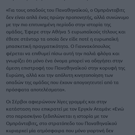
«Για τους οπαδούς του Παναθηναϊκού, ο Ομπράντοβιτς
δεν είναι απλά ένας πρώην προπονητής, αλλά συνώνυμο
με την πιο επιτυχημένη περίοδο στην ιστορία της
ομάδας. Έφερε στην Αθήνα 5 ευρωπαϊκούς τίτλους και
έθεσε στάνταρ τα οποία δεν είδε ποτέ η ευρωπαϊκή
μπασκετική πραγματικότητα. Ο Γιαννακόπουλος
φέρεται να επιθυμεί πίσω αυτή την παλιά φλόγα και
γνωρίζει ότι μόνο ένα όνομα μπορεί να οδηγήσει στην
άμεση επιστροφή του Παναθηναϊκού στην κορυφή της
Ευρώπη, αλλά και την απόλυτη κινητοποίηση των
οπαδών της ομάδας που έχουν απογοητευτεί από τα
πρόσφατα αποτελέσματα».
Οι Σέρβοι αφιερώνουν λίγες γραμμές και στην
κατάσταση που επικρατεί με τον Εργκίν Αταμάν: «Ενώ
στο παρασκήνιο ξεδιπλώνεται η ιστορία με τον
Ομπράντοβιτς, στο στρατόπεδο του Παναθηναϊκού
κυριαρχεί μία ατμόσφαιρα που μόνο γιορτινή δεν