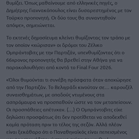
θυμίζει. Όπως μαθαίνουμε από ελληνικές πηγές, ο
Δημήτρης Γιαννακόπουλος είναι δυσαρεστημένος με τον
Τούρκο προπονητή. Οι δύο τους θα συναντηθούν
απόψε», σημειώνεται.
Το εκτενές δημοσίευμα κλείνει θυμίζοντας τον τρόπο με
τον οποίον «χώρισαν» οι δρόμοι του Ζέλικο
Ομπράντοβιτς με την Παρτιζάν, υπενθυμίζοντας ότι ο
66χρονος προπονητής θα βρεθεί στην Αθήνα για να
παρακολουθήσει από κοντά το Final Four 2026.
«Όλοι θυμούνται τι συνέβη πρόσφατα όταν αποχώρησε
από την Παρτιζάν. Το Βελιγράδι κινούταν σε… καρουζέλ
συναισθημάτων, με οπαδούς ντυμένους στα
ασπρόμαυρα να προσπαθούν ώστε να τον μεταπείσουν.
Οι προσπάθειες απέτυχαν. (…) Ο Ομπράντοβιτς είχε
δηλώσει προσφάτως ότι δεν προτίθεται να αποδεχθεί
καμία πρόταση πριν το τέλος της σεζόν. Αλλά πλέον
είναι ξεκάθαρο ότι ο Παναθηναϊκός είναι πεπεισμένος