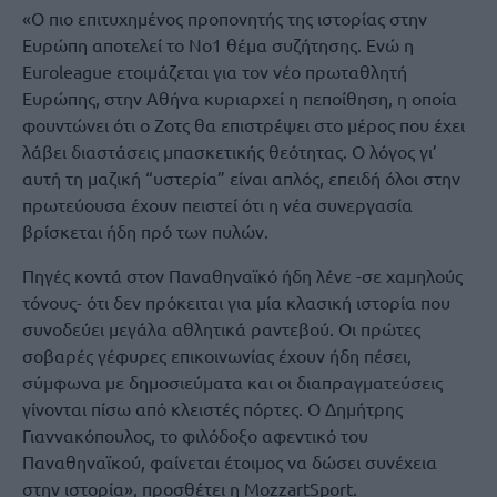
«Ο πιο επιτυχημένος προπονητής της ιστορίας στην
Ευρώπη αποτελεί το Νο1 θέμα συζήτησης. Ενώ η
Euroleague ετοιμάζεται για τον νέο πρωταθλητή
Ευρώπης, στην Αθήνα κυριαρχεί η πεποίθηση, η οποία
φουντώνει ότι ο Ζοτς θα επιστρέψει στο μέρος που έχει
λάβει διαστάσεις μπασκετικής θεότητας. Ο λόγος γι’
αυτή τη μαζική “υστερία” είναι απλός, επειδή όλοι στην
πρωτεύουσα έχουν πειστεί ότι η νέα συνεργασία
βρίσκεται ήδη πρό των πυλών.
Πηγές κοντά στον Παναθηναϊκό ήδη λένε -σε χαμηλούς
τόνους- ότι δεν πρόκειται για μία κλασική ιστορία που
συνοδεύει μεγάλα αθλητικά ραντεβού. Οι πρώτες
σοβαρές γέφυρες επικοινωνίας έχουν ήδη πέσει,
σύμφωνα με δημοσιεύματα και οι διαπραγματεύσεις
γίνονται πίσω από κλειστές πόρτες. Ο Δημήτρης
Γιαννακόπουλος, το φιλόδοξο αφεντικό του
Παναθηναϊκού, φαίνεται έτοιμος να δώσει συνέχεια
στην ιστορία», προσθέτει η MozzartSport.