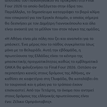
αποτυχία του Παναθηναϊκού να προκριθεί στο Final
Four 2026 το οποίο διεξάγεται στην έδρα του.
Παράλληλα, το δημοσίευμα καταγράφει το βαρύ κλίμα
που επικρατεί για τον Εργκίν Αταμάν, ο οποίος σήμερα
θα δειπνήσει με τον Δημήτρη Γιαννακόπουλο και όλα
είναι ανοιχτά για το μέλλον του στον πάγκο της ομάδας.
«Η Αθήνα είναι μία πόλη που ζει και αναπνέει για το
μπάσκετ. Ένα μέρος που το πάθος συγκρίνεται ίσως
μόνο με το Βελιγράδι. Αυτή την εβδομάδα, η
πρωτεύουσα της Ελλάδας είναι το κέντρο της
μπασκετικής πραγματικότητας καθώς το εμβληματικό
ΟΑΚΑ θα φιλοξενήσει το Final Four 2026. Ωστόσο αν
περπατήσει κανείς στους δρόμους της Αθήνας, αν
καθίσει σε καφετέρια στη Γλυφάδα, θα καταλάβει ότι
το τουρνουά και η μάχη για το τρόπαιο έχουν
επισκιαστεί. Από την Τετάρτη, το όνομα που αντηχεί
στους δρόμους της ελληνικής πρωτεύουσας είναι
ένα: Ζέλικο Ομπράντοβιτς».