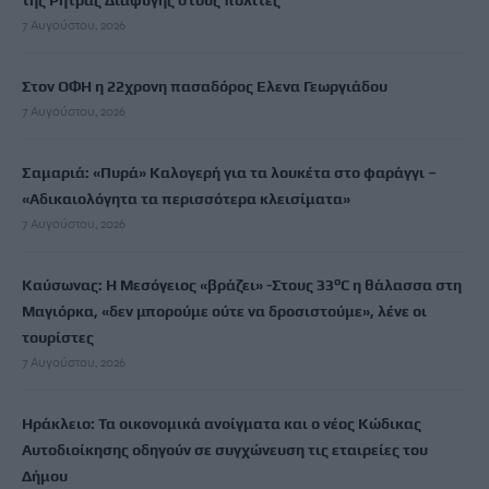
της Ρήτρας Διαφυγής στους πολίτες
7 Αυγούστου, 2026
Στον ΟΦΗ η 22χρονη πασαδόρος Ελενα Γεωργιάδου
7 Αυγούστου, 2026
Σαμαριά: «Πυρά» Καλογερή για τα λουκέτα στο φαράγγι –
«Αδικαιολόγητα τα περισσότερα κλεισίματα»
7 Αυγούστου, 2026
Καύσωνας: Η Μεσόγειος «βράζει» -Στους 33°C η θάλασσα στη
Μαγιόρκα, «δεν μπορούμε ούτε να δροσιστούμε», λένε οι
τουρίστες
7 Αυγούστου, 2026
Ηράκλειο: Τα οικονομικά ανοίγματα και ο νέος Κώδικας
Αυτοδιοίκησης οδηγούν σε συγχώνευση τις εταιρείες του
Δήμου