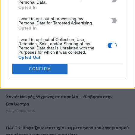
Personal Data.
Opted In
I want to opt-out of processing my
ΡΟΗ ΕΙΔΗΣΕΩΝ
Personal Data for Targeted Advertising.
Opted In
Στο Α΄ Νεκροταφείο το μνημόσυνο για τον έναν χρόνο από τον
I want to opt-out of Collection, Use,
θάνατο της Λένας Σαμαρά
Retention, Sale, and/or Sharing of my
Personal Data that Is Unrelated with the
7 Αυγούστου, 2026
Purposes for which it was collected.
Opted Out
Ένωση Ηρακλείου: Πότε ξεκινάει η παραλαβή οινοσταφύλων
CONFIRM
– Οι τιμές ανά ποικιλία
7 Αυγούστου, 2026
Χανιά: Νεκρός 55χρονος σε παραλία – «Έσβησε» στην
ξαπλώστρα
7 Αυγούστου, 2026
ΠΑΣΟΚ: Βαφτίζουν «επιτυχία» τη μεταφορά του λογαριασμού