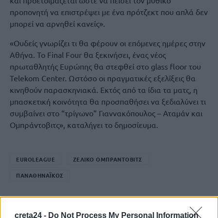
και προετοιμάζεται ώστε να πείσει τον μυθικό
προπονητή να επιστρέψει με ένα πρότζεκτ που απλά δεν
μπορεί να αρνηθεί κανείς».
«Ουδείς γνωρίζει τι θα φέρουν οι επόμενες ημέρες στην
Αθήνα. Το Final Four θα ξεκινήσει, ένας νέος
πρωταθλητής Ευρώπης θα στεφθεί στο glass floor του
Telekom Center. Ωστόσο οι πραγματικές εξελίξεις θα
κινηθούν παρασκηνιακά. Εκτός από τα ίδια τα ματς, η
μπασκετική κοινότητα θα προσπαθήσει να ξεδιαλύνει τι
συμβαίνει στο “τρίγωνο” Γιαννακόπουλος – Αταμάν και
Ομπράντοβιτς», καταλήγει το δημοσίευμα.
EUROLEAGUE
ΖΕΛΙΚΟ ΟΜΠΡΑΝΤΟΒΙΤΣ
ΠΑΝΑΘΗΝΑΪΚΟΣ
creta24 -
Do Not Process My Personal Information
ΠΡΟΗΓΟΎΜΕΝΟ