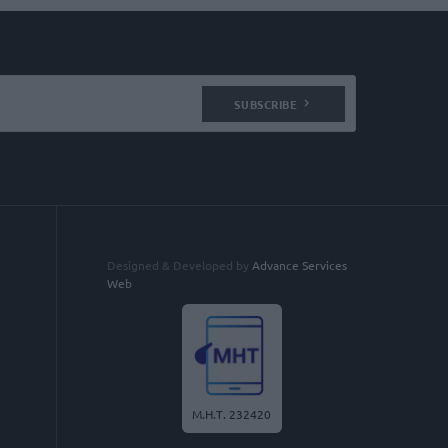
SUBSCRIBE
Designed & Developed by
Advance Services
Web
Μ.Η.Τ. 232420