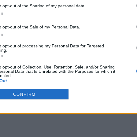
κής, καθηγήτρια Μαρία Βαμβακάκη και η Αντιπρύτανις
o opt-out of the Sharing of my personal data.
 Εξωστρέφειας, καθηγήτρια Ελένη (Μελίνα) Ταμιωλάκη.
In
 η συζήτηση επικεντρώθηκε στην περαιτέρω ενίσχυση των
ς με ιρλανδικούς ακαδημαϊκούς και ερευνητικούς φορείς,
o opt-out of the Sale of my Personal Data.
σιών σε επίπεδο διεθνούς εκπαίδευσης και έρευνας.
In
 της ενίσχυσης των διμερών δεσμών στον τομέα της
δημαϊκής κινητικότητας, ενώ οι Αντιπρυτάνεις
to opt-out of processing my Personal Data for Targeted
ing.
υ Πανεπιστημίου για τη διεθνοποίηση, τη συνεργασία με
In
οχή σε διεθνή ερευνητικά προγράμματα.
o opt-out of Collection, Use, Retention, Sale, and/or Sharing
ersonal Data that Is Unrelated with the Purposes for which it
 ακόμη βήμα στην ενίσχυση της διεθνούς παρουσίας του
lected.
ανάπτυξη γόνιμων συνεργασιών με ακαδημαϊκούς φορείς της
Out
CONFIRM