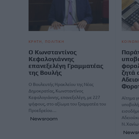
ΚΡΗΤΗ
ΠΟΛΙΤΙΚΗ
ΚΟΙΝΩΝ
Ο Κωνσταντίνος
Παράτ
Κεφαλογιάννης
υποβ
επανεξελέγη Γραμματέας
φορο
της Βουλής
ζητά 
Αδειο
Ο Βουλευτής Ηρακλείου της Νέας
Φοροτ
Δημοκρατίας, Κωνσταντίνος
Κεφαλογιάννης, επανεξελέγη, με 227
Αίτημα γ
ψήφους, στο αξίωμα του Γραμματέα του
υποβολή
Προεδρείου…
εισοδήμα
Αδειούχ
Newsroom
Ν. Χανίω
News