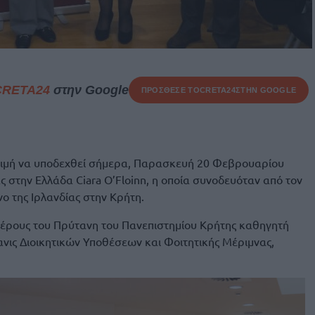
CRETA24
στην Google
ΠΡΟΣΘΕΣΕ ΤΟ
CRETA24
ΣΤΗΝ GOOGLE
 τιμή να υποδεχθεί σήμερα, Παρασκευή 20 Φεβρουαρίου
ς στην Ελλάδα Ciara O’Floinn, η οποία συνοδευόταν από τον
νο της Ιρλανδίας στην Κρήτη.
μέρους του Πρύτανη του Πανεπιστημίου Κρήτης καθηγητή
ανις Διοικητικών Υποθέσεων και Φοιτητικής Μέριμνας,