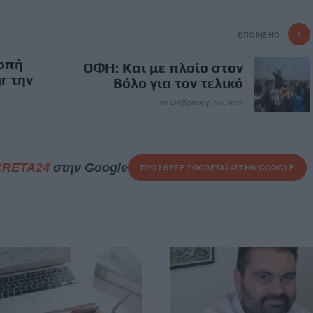
ΕΠΌΜΕΝΟ
οπή
ΟΦΗ: Και με πλοίο στον
r την
Βόλο για τον τελικό
20 Φεβρουαρίου, 2026
CRETA24
στην Google
ΠΡΟΣΘΕΣΕ ΤΟ
CRETA24
ΣΤΗΝ GOOGLE