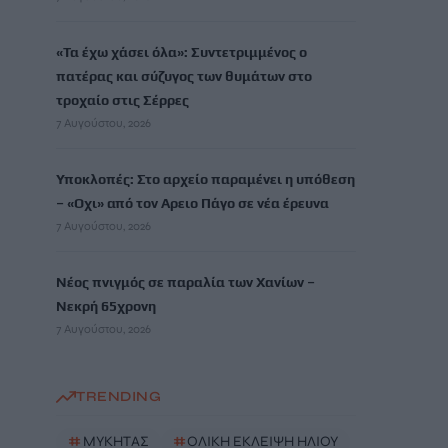
«Τα έχω χάσει όλα»: Συντετριμμένος ο
πατέρας και σύζυγος των θυμάτων στο
τροχαίο στις Σέρρες
7 Αυγούστου, 2026
Υποκλοπές: Στο αρχείο παραμένει η υπόθεση
– «Οχι» από τον Αρειο Πάγο σε νέα έρευνα
7 Αυγούστου, 2026
Νέος πνιγμός σε παραλία των Χανίων –
Νεκρή 65χρονη
7 Αυγούστου, 2026
TRENDING
#
ΜΥΚΗΤΑΣ
#
ΟΛΙΚΗ ΕΚΛΕΙΨΗ ΗΛΙΟΥ