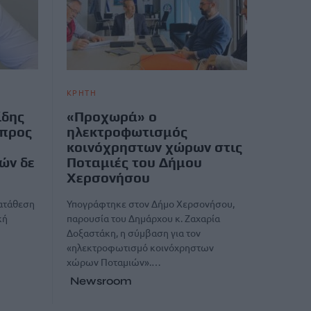
ΚΡΗΤΗ
ίδης
«Προχωρά» ο
 προς
ηλεκτροφωτισμός
κοινόχρηστων χώρων στις
ών δε
Ποταμιές του Δήμου
Χερσονήσου
κατάθεση
Υπογράφτηκε στον Δήμο Χερσονήσου,
κή
παρουσία του Δημάρχου κ. Ζαχαρία
Δοξαστάκη, η σύμβαση για τον
«ηλεκτροφωτισμό κοινόχρηστων
χώρων Ποταμιών».…
Newsroom