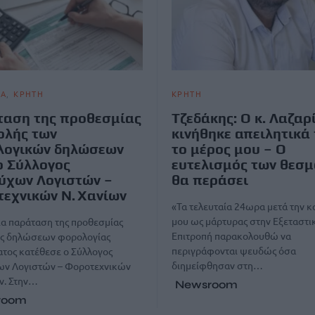
ΙΑ
ΚΡΗΤΗ
ΚΡΗΤΗ
αση της προθεσμίας
Τζεδάκης: Ο κ. Λαζαρ
ολής των
κινήθηκε απειλητικά
λογικών δηλώσεων
το μέρος μου – Ο
ο Σύλλογος
ευτελισμός των θεσμ
ύχων Λογιστών –
θα περάσει
εχνικών Ν. Χανίων
«Τα τελευταία 24ωρα μετά την 
μου ως μάρτυρας στην Εξεταστι
ια παράταση της προθεσμίας
Επιτροπή παρακολουθώ να
ς δηλώσεων φορολογίας
περιγράφονται ψευδώς όσα
τος κατέθεσε ο Σύλλογος
διημείφθησαν στη…
ων Λογιστών – Φοροτεχνικών
ν. Στην…
Newsroom
room