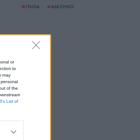
#
ΠΛΟΙΑ
#
ΑΔΕΙΟΥΧΟΙ
sonal or
ection to
ou may
 personal
out of the
 downstream
B’s List of