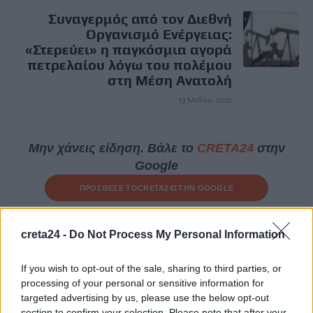
Συναγερμός από τον Διεθνή
Οργανισμό Ενέργειας:
«Στερεύει» η παγκόσμια αγορά
πετρελαίου λόγω του πολέμου
στη Μέση Ανατολή
13 Μαΐου, 2026
Μην χάνεις είδηση. Βάλε το
CRETA24
στην
Google
ΠΡΟΣΘΕΣΕ ΤΟ
CRETA24
ΣΤΗΝ GOOGLE
creta24 -
Do Not Process My Personal Information
ΡΟΗ ΕΙΔΗΣΕΩΝ
If you wish to opt-out of the sale, sharing to third parties, or
«Θεριακλήδες» οι Έλληνες – Πάνω από 1 στους 5 καπνίζει
processing of your personal or sensitive information for
καθημερινά
targeted advertising by us, please use the below opt-out
7 Αυγούστου, 2026
section to confirm your selection. Please note that after your