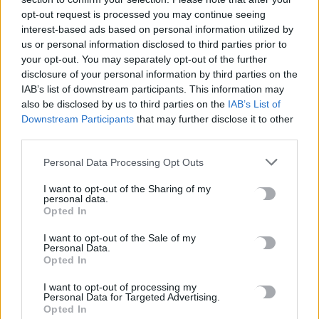
opt-out request is processed you may continue seeing
interest-based ads based on personal information utilized by
Σε εξέλιξη οι δηλώσεις Πόθεν Έσχες – Αναλυτικά η
us or personal information disclosed to third parties prior to
διαδικασία
your opt-out. You may separately opt-out of the further
7 Αυγούστου, 2026
disclosure of your personal information by third parties on the
IAB’s list of downstream participants. This information may
also be disclosed by us to third parties on the
IAB’s List of
Πότε πληρώνονται οι συντάξεις Σεπτεμβρίου
Downstream Participants
that may further disclose it to other
7 Αυγούστου, 2026
third parties.
Ξεκινούν οι ετήσιες Καλοκαιρινές Εκθέσεις του Φεστιβάλ
Personal Data Processing Opt Outs
Κινηματογράφου Χανίων
I want to opt-out of the Sharing of my
7 Αυγούστου, 2026
personal data.
Opted In
Ισπανία: Απολιθώματα αποκαλύπτουν ότι οι πρώτοι
I want to opt-out of the Sale of my
Personal Data.
Ευρωπαίοι ίσως ασκούσαν κανιβαλισμό
Opted In
7 Αυγούστου, 2026
I want to opt-out of processing my
Personal Data for Targeted Advertising.
Σοκαριστικές αποκαλύψεις του FBI μετά το Μουντιάλ: «Θα
Opted In