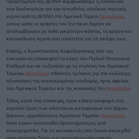
Προϊστάμενο της ΔΕΥΑΗ συμφωνήθηκε η επίσπευση
των διαδικασιών για την απευθείας σύνδεση παροχής
νερού από τη ΔΕΥΑΗ στο Λιμενικό Ταμείο
Ηρακλείου
,
ούτως ώστε οι χρήστες του Ενετικού Λιμένα να
απολαμβάνουν με πολύ μικρότερο κόστος, τη χρήση και
κατανάλωση νερού που απαιτείται για τα σκάφη τους.
Επίσης, ο Κωνσταντίνος Κεφαλογιάννης είχε την
ευκαιρία να επισκεφτεί το χώρο του Παλιού Θεατρικού
Σταθμού και να συζητήσει με τα στελέχη του Λιμενικού
Ταμείου
Ηρακλείου
πιθανούς τρόπους για την καλύτερη
αξιοποίηση της συγκεκριμένης υποδομής, προς όφελος
του Λιμενικού Ταμείου και της κοινωνίας του
Ηρακλείου
.
Τέλος, κατά στη σύσκεψη, έγινε ειδική αναφορά στη
χερσαία ζώνη των αλιευτικών καταφυγίων του Δήμου
Βιάννου, αρμοδιότητας Λιμενικού Ταμείου
Ηρακλείου
όπου έχουν αναπτυχθεί δραστηριότητες από
επιχειρηματίες. Για τις κατασκευές που έχουν ανεγερθεί
στην χερσαία ζώνη των παραπάνω αλιευτικών