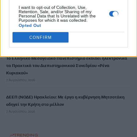
ανατινάξω τον Μέσι με τέσσερις βόμβες»
I want to opt-out of Collection, Use,
7 Αυγούστου, 2026
Retention, Sale, and/or Sharing of my
Personal Data that Is Unrelated with the
Purposes for which it was collected.
Opted Out
ΗΠΑ: Δασκάλα χορού κατηγορείται για σεξουαλική
κακοποίηση δύο ανήλικων μαθητών της
CONFIRM
7 Αυγούστου, 2026
Το Ελληνικό Μεσογειακό Πανεπιστήμιο εκδίδει ηλεκτρονικά
τα Πρακτικά του Διεπιστημονικού Συνεδρίου «Ρένα
Κυριακού»
7 Αυγούστου, 2026
ΔΕΕΠ (ΝΟΔΕ) Ηρακλείου: Με έργα η κυβέρνηση Μητσοτάκη
οδηγεί την Κρήτη στο μέλλον
7 Αυγούστου, 2026
TRENDING