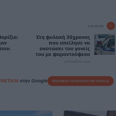
ΕΠΌΜΕΝΟ
ορίζια:
Στη φυλακή 30χρονος
καν
που απείλησε να
ύποι
σκοτώσει του γονείς
του με ψαροντούφεκο
4 Νοεμβρίου, 2025
CRETA24
στην Google
ΠΡΟΣΘΕΣΕ ΤΟ
CRETA24
ΣΤΗΝ GOOGLE