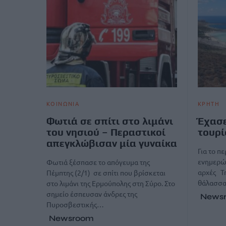
ΚΟΙΝΩΝΙΑ
ΚΡΗΤΗ
Φωτιά σε σπίτι στο λιμάνι
Έχασε
του νησιού – Περαστικοί
τουρί
απεγκλώβισαν μία γυναίκα
Για το π
ενημερώ
Φωτιά ξέσπασε το απόγευμα της
αρχές Τη
Πέμπτης (2/1) σε σπίτι που βρίσκεται
θάλασσα
στο λιμάνι της Ερμούπολης στη Σύρο. Στο
σημείο έσπευσαν άνδρες της
News
Πυροσβεστικής…
Newsroom