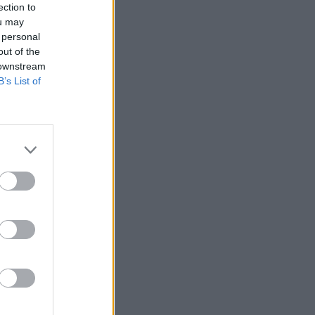
ection to
ou may
 personal
out of the
 downstream
B’s List of