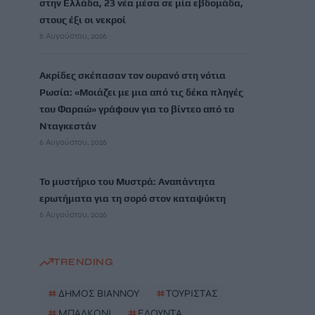
στην Ελλάδα, 23 νέα μέσα σε μία εβδομάδα,
στους έξι οι νεκροί
6 Αυγούστου, 2026
Ακρίδες σκέπασαν τον ουρανό στη νότια
Ρωσία: «Μοιάζει με μια από τις δέκα πληγές
του Φαραώ» γράφουν για το βίντεο από το
Νταγκεστάν
6 Αυγούστου, 2026
Το μυστήριο του Μυστρά: Αναπάντητα
ερωτήματα για τη σορό στον καταψύκτη
6 Αυγούστου, 2026
TRENDING
#
ΔΗΜΟΣ ΒΙΑΝΝΟΥ
#
ΤΟΥΡΙΣΤΑΣ
#
ΜΠΑΛΚΟΝΙ
#
ΕΛΟΥΝΤΑ