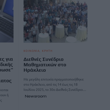
ΚΟΙΝΩΝΙΑ
ΚΡΗΤΗ
ες για
Διεθνές Συνέδριο
ιδικής
Μαθηματικών στο
ρωσε”
Ηράκλειο
Με μεγάλη επιτυχία πραγματοποιήθηκε
ματος
στο Ηράκλειο, από τις 14 έως τις 18
Ιουλίου 2025, το 30ο Διεθνές Συνέδριο…
κειται
ουν ή
Newsroom
ής