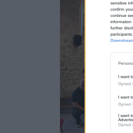
sensitive in
confirm you
continue se
information 
further disc
participants
Downstream 
Persona
I want t
Opted 
I want t
Opted 
I want 
Advertis
Opted 