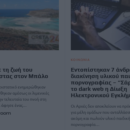
ΚΟΙΝΩΝΙΑ
 τη ζωή του
Εντοπίστηκαν 7 άνδρ
στας στον Μπάλο
διακίνηση υλικού πα
πορνογραφίας – “Σά
εριστατικό ενημερώθηκαν
το dark web η Δίωξη
θηκαν αμέσως οι λιμενικές
Ηλεκτρονικού Εγκλή
ν τελευταία του πνοή στη
 άφησε ένας…
Οι Αρχές δεν αποκλείουν να πρό
για μέλη ομάδων που ανταλλάσσ
room
ακόμη και πωλούν υλικό παιδικ
πορνογραφία…