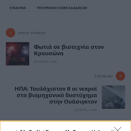
ΕΠΙΔΟΜΑ
ΥΠΟΨΗΦΙΟΙ ΠΑΝΕΛΛΑΔΙΚΩΝ
ΠΡΟΗΓΟΎΜΕΝΟ
Φωτιά σε βιοτεχνία στον
Κρουσώνα
29 Μαΐου, 2026
ΕΠΌΜΕΝΟ
ΗΠΑ: Τουλάχιστον 8 οι νεκροί
στο βιομηχανικό δυστύχημα
στην Ουάσιγκτον
29 Μαΐου, 2026
Μην χάνεις είδηση. Βάλε το
CRETA24
στην