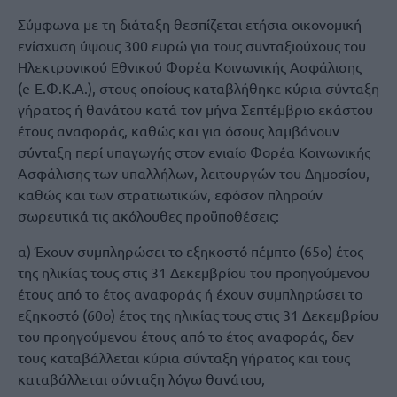
Σύμφωνα με τη διάταξη θεσπίζεται ετήσια οικονομική
ενίσχυση ύψους 300 ευρώ για τους συνταξιούχους του
Ηλεκτρονικού Εθνικού Φορέα Κοινωνικής Ασφάλισης
(e-Ε.Φ.Κ.Α.), στους οποίους καταβλήθηκε κύρια σύνταξη
γήρατος ή θανάτου κατά τον μήνα Σεπτέμβριο εκάστου
έτους αναφοράς, καθώς και για όσους λαμβάνουν
σύνταξη περί υπαγωγής στον ενιαίο Φορέα Κοινωνικής
Ασφάλισης των υπαλλήλων, λειτουργών του Δημοσίου,
καθώς και των στρατιωτικών, εφόσον πληρούν
σωρευτικά τις ακόλουθες προϋποθέσεις:
α) Έχουν συμπληρώσει το εξηκοστό πέμπτο (65ο) έτος
της ηλικίας τους στις 31 Δεκεμβρίου του προηγούμενου
έτους από το έτος αναφοράς ή έχουν συμπληρώσει το
εξηκοστό (60ο) έτος της ηλικίας τους στις 31 Δεκεμβρίου
του προηγούμενου έτους από το έτος αναφοράς, δεν
τους καταβάλλεται κύρια σύνταξη γήρατος και τους
καταβάλλεται σύνταξη λόγω θανάτου,