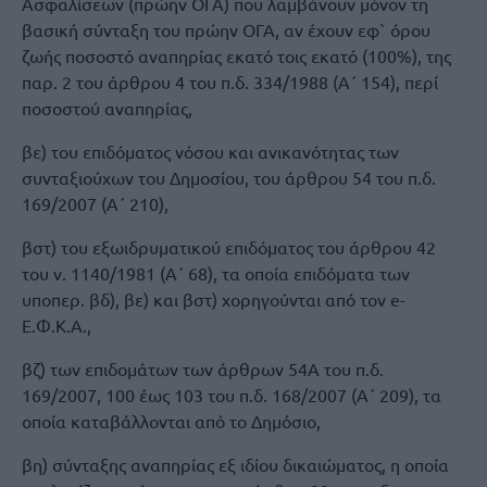
Ασφαλίσεων (πρώην ΟΓΑ) που λαμβάνουν μόνον τη
βασική σύνταξη του πρώην ΟΓΑ, αν έχουν εφ` όρου
ζωής ποσοστό αναπηρίας εκατό τοις εκατό (100%), της
παρ. 2 του άρθρου 4 του π.δ. 334/1988 (Α΄ 154), περί
ποσοστού αναπηρίας,
βε) του επιδόματος νόσου και ανικανότητας των
συνταξιούχων του Δημοσίου, του άρθρου 54 του π.δ.
169/2007 (Α΄ 210),
βστ) του εξωιδρυματικού επιδόματος του άρθρου 42
του ν. 1140/1981 (Α΄ 68), τα οποία επιδόματα των
υποπερ. βδ), βε) και βστ) χορηγούνται από τον e-
Ε.Φ.Κ.Α.,
βζ) των επιδομάτων των άρθρων 54Α του π.δ.
169/2007, 100 έως 103 του π.δ. 168/2007 (Α΄ 209), τα
οποία καταβάλλονται από το Δημόσιο,
βη) σύνταξης αναπηρίας εξ ιδίου δικαιώματος, η οποία