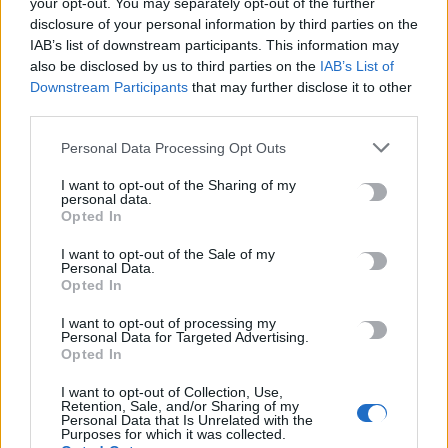
της σύνταξης, εκτός αν αυτό προβλέπεται από ειδική
your opt-out. You may separately opt-out of the further
disclosure of your personal information by third parties on the
συνταξιοδοτική διάταξη.
IAB’s list of downstream participants. This information may
Όπως αναφέρει το άρθρο 31 για τους εν λόγω
also be disclosed by us to third parties on the
IAB’s List of
Downstream Participants
that may further disclose it to other
υπαλλήλους τροποποιείται ο υπολογισμός σύνταξης που
third parties.
απονέμεται στους υπαλλήλους και λειτουργούς που
αποβίωσαν στην υπηρεσία μετά τη συμπλήρωση
Personal Data Processing Opt Outs
πενταετούς τουλάχιστον πραγματικής συντάξιμης
υπηρεσίας.
I want to opt-out of the Sharing of my
personal data.
Opted In
Σε γενικές γραμμές ως σύνταξη λογίζεται αυτή που
αντιστοιχεί σε υπάλληλο με συντάξιμη υπηρεσία τριάντα
I want to opt-out of the Sale of my
Personal Data.
πέντε (35) ετών και τον βασικό μισθό του 16ου
Opted In
μισθολογικού κλιμακίου.
I want to opt-out of processing my
Personal Data for Targeted Advertising.
Opted In
I want to opt-out of Collection, Use,
Αλλάζει ο τρόπος
Retention, Sale, and/or Sharing of my
Personal Data that Is Unrelated with the
καθορισμού του
Purposes for which it was collected.