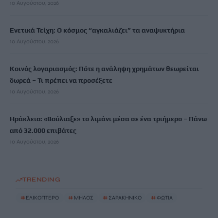
10 Αυγούστου, 2026
Ενετικά Τείχη: Ο κόσμος “αγκαλιάζει” τα αναψυκτήρια
10 Αυγούστου, 2026
Κοινός λογαριασμός: Πότε η ανάληψη χρημάτων θεωρείται
δωρεά – Τι πρέπει να προσέξετε
10 Αυγούστου, 2026
Ηράκλειο: «Βούλιαξε» το λιμάνι μέσα σε ένα τριήμερο – Πάνω
από 32.000 επιβάτες
10 Αυγούστου, 2026
TRENDING
#
ΕΛΙΚΟΠΤΕΡΟ
#
ΜΗΛΟΣ
#
ΣΑΡΑΚΗΝΙΚΟ
#
ΦΩΤΙΑ