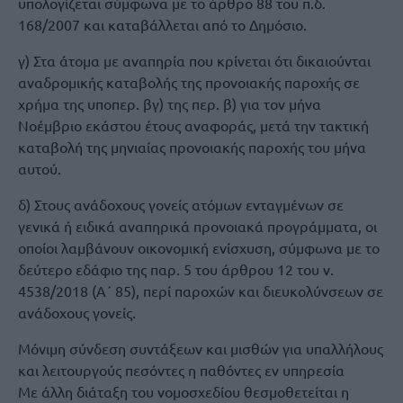
υπολογίζεται σύμφωνα με το άρθρο 88 του π.δ.
168/2007 και καταβάλλεται από το Δημόσιο.
γ) Στα άτομα με αναπηρία που κρίνεται ότι δικαιούνται
αναδρομικής καταβολής της προνοιακής παροχής σε
χρήμα της υποπερ. βγ) της περ. β) για τον μήνα
Νοέμβριο εκάστου έτους αναφοράς, μετά την τακτική
καταβολή της μηνιαίας προνοιακής παροχής του μήνα
αυτού.
δ) Στους ανάδοχους γονείς ατόμων ενταγμένων σε
γενικά ή ειδικά αναπηρικά προνοιακά προγράμματα, οι
οποίοι λαμβάνουν οικονομική ενίσχυση, σύμφωνα με το
δεύτερο εδάφιο της παρ. 5 του άρθρου 12 του ν.
4538/2018 (Α΄ 85), περί παροχών και διευκολύνσεων σε
ανάδοχους γονείς.
Μόνιμη σύνδεση συντάξεων και μισθών για υπαλλήλους
και λειτουργούς πεσόντες η παθόντες εν υπηρεσία
Με άλλη διάταξη του νομοσχεδίου θεσμοθετείται η