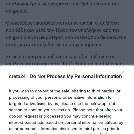
υπάλληλος ή λειτουργός κατά την έξοδό του από την
υπηρεσία.
Οι διατάξεις εφαρμόζονται και αν ακόμη οι αυξήσεις
που δόθηκαν μετά την έξοδο του υπαλλήλου από την
υπηρεσία είναι μικρότερες από εκείνες που δικαιούνταν
αυτός κατά την έξοδό του από την υπηρεσία.
Σε περίπτωση που αυξάνεται ο μισθός αυξάνονται
ανάλογα και οι συντάξεις. Κατ’ εξαίρεση μισθολογικά
κλιμάκια ή αυξήσεις του βασικού μισθού που
creta24 -
Do Not Process My Personal Information
χορηγούνται ως κίνητρα παραγωγικότητας, καθώς και
κάθε άλλου είδους παροχές που καταβάλλονται στους
If you wish to opt-out of the sale, sharing to third parties, or
εν ενεργεία υπαλλήλους ή λειτουργούς, είτε με μορφή
processing of your personal or sensitive information for
επιδόματος, είτε με μορφή εξόδων παράστασης, είτε με
targeted advertising by us, please use the below opt-out
μορφή εξόδων κίνησης, είτε με οποιαδήποτε άλλη
section to confirm your selection. Please note that after your
μορφή, ανεξάρτητα από τον τρόπο υπολογισμού τους,
opt-out request is processed you may continue seeing
δεν αποτελούν αύξηση του βασικού αυτού μισθού και
interest-based ads based on personal information utilized by
δεν λαμβάνονται υπόψη για τον κανονισμό ή την αύξηση
us or personal information disclosed to third parties prior to