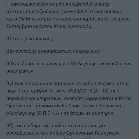
Η οικονομική ενίσχυση θα καταβληθεί επίσης:
α) Στους συνταξιούχους του e-ΕΦΚΑ, στους οποίους
καταβλήθηκε κύρια σύνταξη αναπηρίας κατά τον μήνα
Σεπτέμβριο εκάστου έτους αναφοράς.
β) Στους δικαιούχους:
βα) σύνταξης ανασφάλιστων υπερηλίκων
ββ) επιδόματος κοινωνικής αλληλεγγύης ανασφάλιστων
υπερήλικων
βγ) των προνοιακών παροχών σε χρήμα της περ. ε) της
παρ. 1 του άρθρου 4 του ν. 4520/2018 (Α΄ 30), περί
παροχών και υπηρεσιών, οι οποίες χορηγούνται από τον
Οργανισμό Προνοιακών Επιδομάτων και Κοινωνικής
Αλληλεγγύης (Ο.Π.Ε.Κ.Α.) σε άτομα με αναπηρία,
βδ) του επιδόματος απολύτου αναπηρίας για
συνταξιούχους του πρώην Οργανισμού Γεωργικών