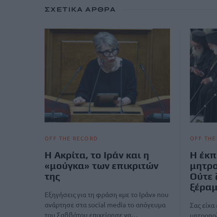
ΣΧΕΤΙΚΆ ΆΡΘΡΑ
OFF THE RECORD
OFF THE
Η Ακρίτα, το Ιράν και η
Η έκπ
«μούγκα» των επικριτών
μητρο
της
Ούτε 
ξέραμ
Εξηγήσεις για τη φράση «με το Ιράν» που
ανάρτησε στα social media το απόγευμα
Σας είχα
του Σαββάτου επιχείρησε να…
μητροπολ