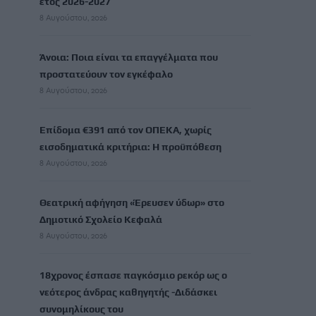
έτος 2026-2027
8 Αυγούστου, 2026
Άνοια: Ποια είναι τα επαγγέλματα που
προστατεύουν τον εγκέφαλο
8 Αυγούστου, 2026
Επίδομα €391 από τον ΟΠΕΚΑ, χωρίς
εισοδηματικά κριτήρια: Η προϋπόθεση
8 Αυγούστου, 2026
Θεατρική αφήγηση «Έρευσεν ύδωρ» στο
Δημοτικό Σχολείο Κεφαλά
8 Αυγούστου, 2026
18χρονος έσπασε παγκόσμιο ρεκόρ ως ο
νεότερος άνδρας καθηγητής -Διδάσκει
συνομηλίκους του