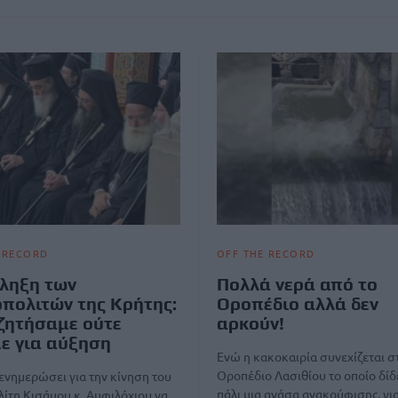
 RECORD
OFF THE RECORD
ληξη των
Πολλά νερά από το
πολιτών της Κρήτης:
Οροπέδιο αλλά δεν
ζητήσαμε ούτε
αρκούν!
ε για αύξηση
Ενώ η κακοκαιρία συνεχίζεται σ
Οροπέδιο Λασιθίου το οποίο δίδε
 ενημερώσει για την κίνηση του
πάλι μια ανάσα ανακούφισης, για
ίτη Κισάμου κ. Αμφιλόχιου να