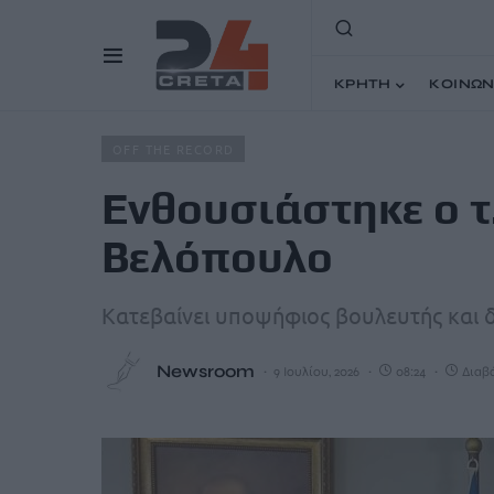
ΚΡΗΤΗ
ΚΟΙΝΩΝ
Home
Άρθρα
Ενθουσιάστηκε ο τ. δήμαρχος με τον Βε
OFF THE RECORD
Ενθουσιάστηκε ο τ
Βελόπουλο
Κατεβαίνει υποψήφιος βουλευτής και δ
Newsroom
9 Ιουλίου, 2026
08:24
Διαβά