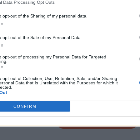
l Data Processing Opt Outs
ΟΙΝΑΡΑΚΗΣ
o opt-out of the Sharing of my personal data.
In
o opt-out of the Sale of my Personal Data.
ΕΠΌΜΕΝΟ
In
Φωτιά σε επιχείρηση
to opt-out of processing my Personal Data for Targeted
ing.
στον Ασπρόπυργο -
In
ις
Ήχησε το 112
σες: Ο
o opt-out of Collection, Use, Retention, Sale, and/or Sharing
9 Ιουλίου, 2026
α
ersonal Data that Is Unrelated with the Purposes for which it
lected.
Out
CONFIRM
CRETA24
στην Google
ΠΡΟΣΘΕΣΕ ΤΟ
CRETA24
ΣΤΗΝ GOOGLE