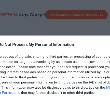
CRETA24
στην Google
ΠΡΟΣΘΕΣΕ ΤΟ
CRETA24
ΣΤΗΝ GOOGLE
ν
ο πρώην δήμαρχος Νίκος Σχοιναράκης
, αλλά τον βλέπω
Do Not Process My Personal Information
λο!
ελθόν
είχε φλερτάρει και με άλλα κόμματα
και άλλους
to opt-out of the sale, sharing to third parties, or processing of your per
formation for targeted advertising by us, please use the below opt-out s
 με τον
Αρτέμη
είχε αγαθές σχέσεις- αλλά τελικά
βρήκε
r selection. Please note that after your opt-out request is processed y
 κατεβαίνει υποψήφιος βουλευτής και δεν το κρύβει.
eing interest-based ads based on personal information utilized by us or
disclosed to third parties prior to your opt-out. You may separately opt-
εφαλαία εκείνος…) ότι θα τον έχουμε στις εκλογές με την
losure of your personal information by third parties on the IAB’s list of
. This information may also be disclosed by us to third parties on the
IA
Participants
that may further disclose it to other third parties.
λο..υπάρχει ελπίδα.. για την Ελλάδα.. για τον Έλληνα..
ια την νέα γενιά…»