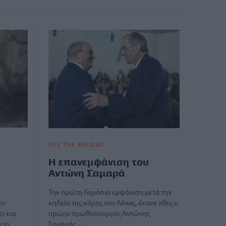
OFF THE RECORD
Η επανεμφάνιση του
Αντώνη Σαμαρά
Την πρώτη δημόσια εμφάνιση μετά την
κηδεία της κόρης του Λένας, έκανε χθες ο
το
πρώην πρωθυπουργός Αντώνης
ι και
Σαμαράς…
 το