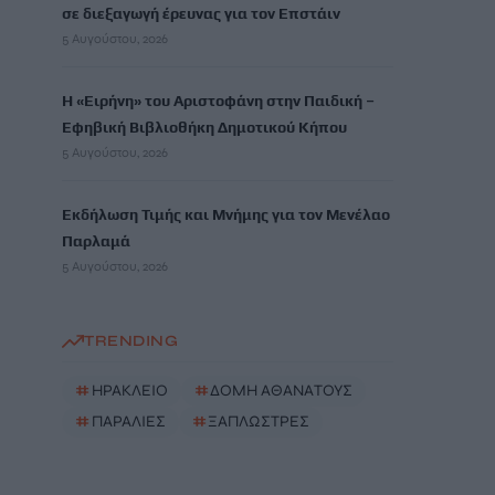
σε διεξαγωγή έρευνας για τον Επστάιν
5 Αυγούστου, 2026
Η «Ειρήνη» του Αριστοφάνη στην Παιδική –
Εφηβική Βιβλιοθήκη Δημοτικού Κήπου
5 Αυγούστου, 2026
Εκδήλωση Τιμής και Μνήμης για τον Μενέλαο
Παρλαμά
5 Αυγούστου, 2026
TRENDING
#
ΗΡΑΚΛΕΙΟ
#
ΔΟΜΗ ΑΘΑΝΑΤΟΥΣ
#
ΠΑΡΑΛΙΕΣ
#
ΞΑΠΛΩΣΤΡΕΣ