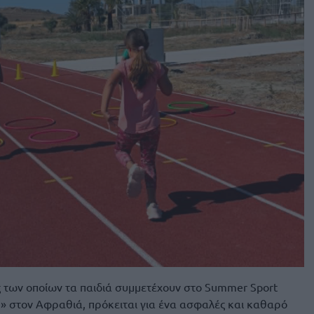
 των οποίων τα παιδιά συμμετέχουν στο Summer Sport
στον Αφραθιά, πρόκειται για ένα ασφαλές και καθαρό