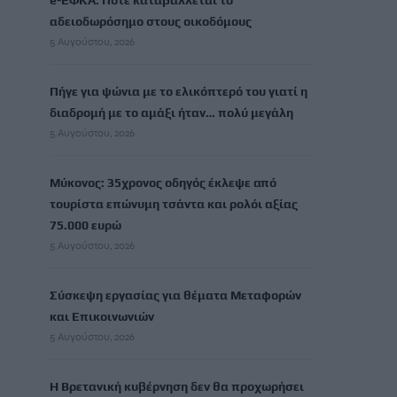
e-ΕΦΚΑ: Πότε καταβάλλεται το
αδειοδωρόσημο στους οικοδόμους
5 Αυγούστου, 2026
Πήγε για ψώνια με το ελικόπτερό του γιατί η
διαδρομή με το αμάξι ήταν… πολύ μεγάλη
5 Αυγούστου, 2026
Μύκονος: 35χρονος οδηγός έκλεψε από
τουρίστα επώνυμη τσάντα και ρολόι αξίας
75.000 ευρώ
5 Αυγούστου, 2026
Σύσκεψη εργασίας για θέματα Μεταφορών
και Επικοινωνιών
5 Αυγούστου, 2026
Η Βρετανική κυβέρνηση δεν θα προχωρήσει