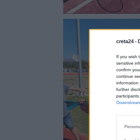
creta24 -
If you wish 
sensitive in
confirm you
continue se
information 
further disc
participants
Downstream 
Persona