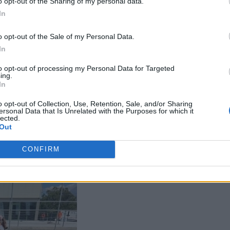
o opt-out of the Sharing of my personal data.
In
o opt-out of the Sale of my Personal Data.
In
to opt-out of processing my Personal Data for Targeted
ing.
port Camp του Συλλόγου «ΤΟ ΜΕΛΛΟΝ» στον Αφραθιά που
In
ηρωθεί 14 Αυγούστου, συμμετέχουν 23 παιδιά, ηλικίας από 7
o opt-out of Collection, Use, Retention, Sale, and/or Sharing
το χώρο του Αφραθιά στις 8.30 το πρωί και
ersonal Data that Is Unrelated with the Purposes for which it
lected.
στις 13.30 το μεσημέρι!
Out
ι Στίβος, Βόλεϊ, Μπάσκετ, Τέννις, Πινγκ Πονγκ, Τοξοβολία
CONFIRM
ε Παρασκευή απολαμβάνουν και την πισίνα του Αθλητικού