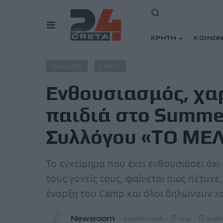
ΚΡΗΤΗ
ΚΟΙΝΩΝ
Home
Άρθρα
Ενθουσιασμός, χαρά και παιχνίδι για 
ΗΡΑΚΛΕΙΟ
ΚΡΗΤΗ
Ενθουσιασμός, χαρ
παιδιά στο Summe
Συλλόγου «ΤΟ ΜΕ
Το εγχείρημα που έχει ενθουσιάσει όχι
τους γονείς τους, φαίνεται πως πέτυχ
έναρξη του Camp και όλοι δηλώνουν χα
Newsroom
9 Ιουλίου, 2026
13:43
Διαβάζ