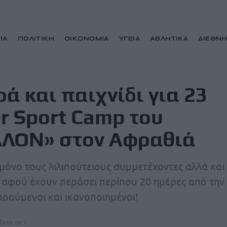
ΙΑ
ΠΟΛΙΤΙΚΗ
ΟΙΚΟΝΟΜΙΑ
ΥΓΕΙΑ
ΑΘΛΗΤΙΚΑ
ΔΙΕΘΝ
23 παιδιά στο Summer Sport Camp του Συλλόγου «ΤΟ ΜΕΛΛΟΝ» στον Αφραθιά
ά και παιχνίδι για 23
r Sport Camp του
ΛΛΟΝ» στον Αφραθιά
 μόνο τους λιλιπούτειους συμμετέχοντες αλλά και
ε, αφού έχουν περάσει περίπου 20 ημέρες από την
ρούμενοι και ικανοποιημένοι!
εται σε 1'