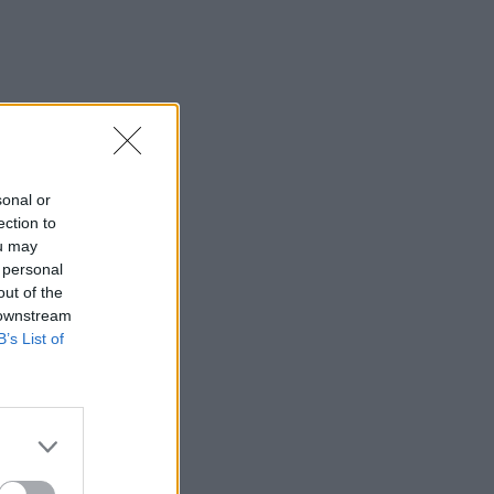
sonal or
ection to
ou may
 personal
out of the
 downstream
B’s List of