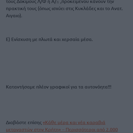
τους Δόκιμους Λ/Φ ή Α/Ξ ,προκειμένου κάνουν την
πρακτική τους (όπως ισχύει στις Κυκλάδες και το Ανατ.
Αιγαιο).
Ε) Ενίσχυση με πλωτά και χερσαία μέσα.
Καταντήσαμε πλέον γραφικοί για τα αυτονόητα!!!
Διαβάστε επίσης
«Κάθε μέρα και νέα καραβιά
μεταναστών στην Κρήτη» – Περισσότεροι από 2.000