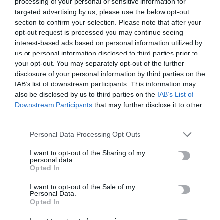
processing of your personal or sensitive information for
targeted advertising by us, please use the below opt-out
ΠΡΟΣΘΕΣΕ ΤΟ
CRETA24
ΣΤΗΝ GOOGLE
section to confirm your selection. Please note that after your
opt-out request is processed you may continue seeing
interest-based ads based on personal information utilized by
ΡΟΗ ΕΙΔΗΣΕΩΝ
us or personal information disclosed to third parties prior to
your opt-out. You may separately opt-out of the further
Νέα χρηματοδότηση 1,5 εκατ. ευρώ για διαπλάτυνση του
disclosure of your personal information by third parties on the
IAB’s list of downstream participants. This information may
Αγιοβασιλιώτικου Παραλιακού Δρόμου
also be disclosed by us to third parties on the
IAB’s List of
6 Αυγούστου, 2026
Downstream Participants
that may further disclose it to other
third parties.
Τι δείχνει η ιατροδικαστική εξέταση για τα αίτια θανάτου του
Personal Data Processing Opt Outs
90χρονου που εντοπίστηκε μέσα σε καταψύκτη
6 Αυγούστου, 2026
I want to opt-out of the Sharing of my
personal data.
Opted In
Το Αρκαλοχώρι γιόρτασε τον Προστάτη και Πολιούχο του
6 Αυγούστου, 2026
I want to opt-out of the Sale of my
Personal Data.
Opted In
Παρατείνονται τα προληπτικά μέτρα στην Κρήτη για την