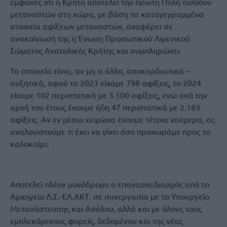
εμφανές ότι η Κρήτη αποτελεί την πρώτη Πύλη εισόδου
μεταναστών στη χώρα, με βάση τα καταγεγραμμένα
στοιχεία αφίξεων μεταναστών, αναφέρει σε
ανακοίνωσή της η Ένωση Προσωπικού Λιμενικού
Σώματος Ανατολικής Κρήτης και συμπληρώνει.
Τα στοιχεία είναι, αν μη τι άλλο, αποκαρδιωτικά –
αυξητικά, αφού το 2023 είχαμε 798 αφίξεις, το 2024
είχαμε 102 περιστατικά με 5.100 αφίξεις, ενώ από την
αρχή του έτους έχουμε ήδη 47 περιστατικά με 2.183
αφίξεις. Αν εν μέσω χειμώνα έχουμε τέτοια νούμερα, ας
αναλογιστούμε τι έχει να γίνει όσο προχωράμε προς το
καλοκαίρι.
Αποτελεί πλέον μονόδρομο ο επανασχεδιασμός από το
Αρχηγείο Λ.Σ.-ΕΛ.ΑΚΤ. σε συνεργασία με το Υπουργείο
Μετανάστευσης και Ασύλου, αλλά και με όλους τους
εμπλεκόμενους φορείς, δεδομένου και της νέας