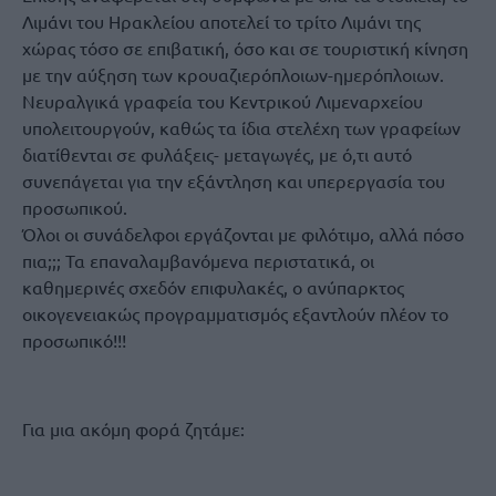
Λιμάνι του Ηρακλείου αποτελεί το τρίτο Λιμάνι της
χώρας τόσο σε επιβατική, όσο και σε τουριστική κίνηση
με την αύξηση των κρουαζιερόπλοιων-ημερόπλοιων.
Νευραλγικά γραφεία του Κεντρικού Λιμεναρχείου
υπολειτουργούν, καθώς τα ίδια στελέχη των γραφείων
διατίθενται σε φυλάξεις- μεταγωγές, με ό,τι αυτό
συνεπάγεται για την εξάντληση και υπερεργασία του
προσωπικού.
Όλοι οι συνάδελφοι εργάζονται με φιλότιμο, αλλά πόσο
πια;;; Τα επαναλαμβανόμενα περιστατικά, οι
καθημερινές σχεδόν επιφυλακές, ο ανύπαρκτος
οικογενειακώς προγραμματισμός εξαντλούν πλέον το
προσωπικό!!!
Για μια ακόμη φορά ζητάμε: