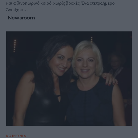
και φθινοπωρινό καιρό, χωρίς βροχές. Ένα «τετραήμερο
Άνοιξης»…
Newsroom
ΚΟΙΝΩΝΙΑ