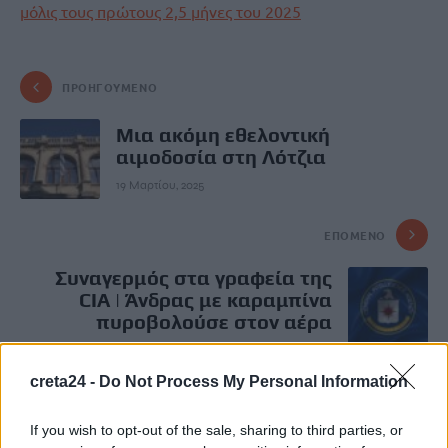
μόλις τους πρώτους 2,5 μήνες του 2025
ΠΡΟΗΓΟΎΜΕΝΟ
Μια ακόμη εθελοντική
αιμοδοσία στη Λότζια
19 Μαρτίου, 2025
ΕΠΌΜΕΝΟ
Συναγερμός στα γραφεία της
CIA | Άνδρας με καραμπίνα
πυροβολούσε στον αέρα
19 Μαρτίου, 2025
creta24 -
Do Not Process My Personal Information
Μην χάνεις είδηση. Βάλε το
CRETA24
στην
If you wish to opt-out of the sale, sharing to third parties, or
Google