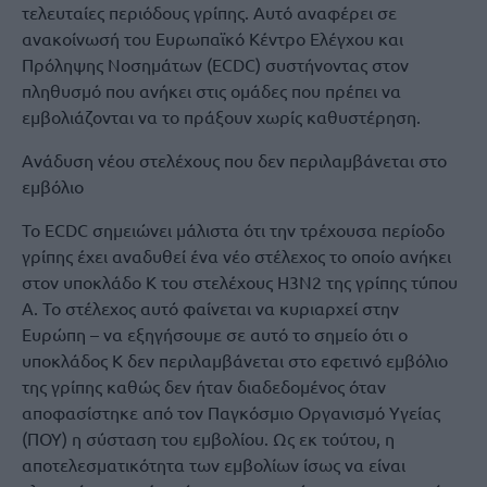
τελευταίες περιόδους γρίπης. Αυτό αναφέρει σε
ανακοίνωσή του Ευρωπαϊκό Κέντρο Ελέγχου και
Πρόληψης Νοσημάτων (ΕCDC) συστήνοντας στον
πληθυσμό που ανήκει στις ομάδες που πρέπει να
εμβολιάζονται να το πράξουν χωρίς καθυστέρηση.
Ανάδυση νέου στελέχους που δεν περιλαμβάνεται στο
εμβόλιο
Το ΕCDC σημειώνει μάλιστα ότι την τρέχουσα περίοδο
γρίπης έχει αναδυθεί ένα νέο στέλεχος το οποίο ανήκει
στον υποκλάδο Κ του στελέχους Η3Ν2 της γρίπης τύπου
Α. Το στέλεχος αυτό φαίνεται να κυριαρχεί στην
Ευρώπη – να εξηγήσουμε σε αυτό το σημείο ότι ο
υποκλάδος Κ δεν περιλαμβάνεται στο εφετινό εμβόλιο
της γρίπης καθώς δεν ήταν διαδεδομένος όταν
αποφασίστηκε από τον Παγκόσμιο Οργανισμό Υγείας
(ΠΟΥ) η σύσταση του εμβολίου. Ως εκ τούτου, η
αποτελεσματικότητα των εμβολίων ίσως να είναι