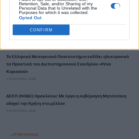
ανατινάξω τον Μέσι με τέσσερις βόμβες»
Retention, Sale, and/or Sharing of my
7 Αυγούστου, 2026
Personal Data that Is Unrelated with the
Purposes for which it was collected.
Opted Out
ΗΠΑ: Δασκάλα χορού κατηγορείται για σεξουαλική
CONFIRM
κακοποίηση δύο ανήλικων μαθητών της
7 Αυγούστου, 2026
Το Ελληνικό Μεσογειακό Πανεπιστήμιο εκδίδει ηλεκτρονικά
τα Πρακτικά του Διεπιστημονικού Συνεδρίου «Ρένα
Κυριακού»
7 Αυγούστου, 2026
ΔΕΕΠ (ΝΟΔΕ) Ηρακλείου: Με έργα η κυβέρνηση Μητσοτάκη
οδηγεί την Κρήτη στο μέλλον
7 Αυγούστου, 2026
TRENDING