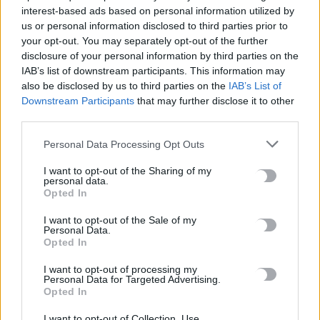
interest-based ads based on personal information utilized by
Σε εξέλιξη οι δηλώσεις Πόθεν Έσχες – Αναλυτικά η
us or personal information disclosed to third parties prior to
your opt-out. You may separately opt-out of the further
διαδικασία
disclosure of your personal information by third parties on the
7 Αυγούστου, 2026
IAB’s list of downstream participants. This information may
also be disclosed by us to third parties on the
IAB’s List of
Πότε πληρώνονται οι συντάξεις Σεπτεμβρίου
Downstream Participants
that may further disclose it to other
third parties.
7 Αυγούστου, 2026
Personal Data Processing Opt Outs
Ξεκινούν οι ετήσιες Καλοκαιρινές Εκθέσεις του Φεστιβάλ
I want to opt-out of the Sharing of my
Κινηματογράφου Χανίων
personal data.
7 Αυγούστου, 2026
Opted In
I want to opt-out of the Sale of my
Ισπανία: Απολιθώματα αποκαλύπτουν ότι οι πρώτοι
Personal Data.
Opted In
Ευρωπαίοι ίσως ασκούσαν κανιβαλισμό
7 Αυγούστου, 2026
I want to opt-out of processing my
Personal Data for Targeted Advertising.
Opted In
Σοκαριστικές αποκαλύψεις του FBI μετά το Μουντιάλ: «Θα
I want to opt-out of Collection, Use,