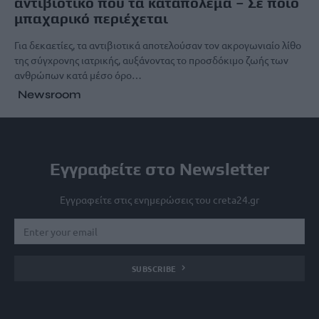
αντιβιοτικό που τα καταπολεμά – Σε ποιο
μπαχαρικό περιέχεται
Για δεκαετίες, τα αντιβιοτικά αποτελούσαν τον ακρογωνιαίο λίθο
της σύγχρονης ιατρικής, αυξάνοντας το προσδόκιμο ζωής των
ανθρώπων κατά μέσο όρο…
Newsroom
Εγγραφείτε στο Newsletter
Εγγραφείτε στις ενημερώσεις του creta24.gr
SUBSCRIBE