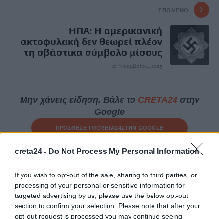
ΕΠΌΜΕΝΟ
ΗΠΑ: Η αμερικανική
ακτοφυλακή δεν θεωρεί πλέον
τη σβάστικα σύμβολο μίσους
21 Νοεμβρίου, 2025
Μην χάνεις είδηση. Βάλε το
CRETA24
στην
Google
ΠΡΟΣΘΕΣΕ ΤΟ
CRETA24
ΣΤΗΝ GOOGLE
creta24 -
Do Not Process My Personal Information
ΡΟΗ ΕΙΔΗΣΕΩΝ
If you wish to opt-out of the sale, sharing to third parties, or
processing of your personal or sensitive information for
«Θεριακλήδες» οι Έλληνες – Πάνω από 1 στους 5 καπνίζει
targeted advertising by us, please use the below opt-out
καθημερινά
section to confirm your selection. Please note that after your
7 Αυγούστου, 2026
opt-out request is processed you may continue seeing