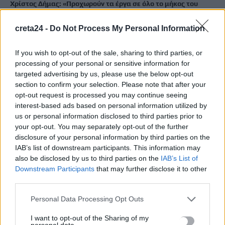
Χρίστος Δήμας: «Προχωρούν τα έργα σε όλο το μήκος του
ΒΟΑΚ»
6 Αυγούστου, 2026
creta24 -
Do Not Process My Personal Information
If you wish to opt-out of the sale, sharing to third parties, or
Λιμάνι Ηρακλείου: Έμπλεξε ο κάβος στην προπέλα του
processing of your personal or sensitive information for
πλοίου – Περιπέτεια για 704 επιβάτες
targeted advertising by us, please use the below opt-out
6 Αυγούστου, 2026
section to confirm your selection. Please note that after your
opt-out request is processed you may continue seeing
interest-based ads based on personal information utilized by
Ντύθηκε «Χάρος» και ανέβηκε στην οροφή νοσοκομείου
us or personal information disclosed to third parties prior to
6 Αυγούστου, 2026
your opt-out. You may separately opt-out of the further
disclosure of your personal information by third parties on the
IAB’s list of downstream participants. This information may
TRENDING
also be disclosed by us to third parties on the
IAB’s List of
Downstream Participants
that may further disclose it to other
#
ΑΡΚΑΛΟΧΩΡΙ
#
ΕΥΛΟΓΙΑ ΑΙΓΟΠΡΟΒΑΤΩΝ
#
ΑΦΜ
third parties.
#
ΕΚΤΑΚΤΟ ΕΠΙΔΟΜΑ ΠΑΙΔΙΟΥ
Personal Data Processing Opt Outs
I want to opt-out of the Sharing of my
personal data.