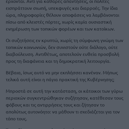
έρχονται. Αντί για καθαρές απαντήσεις, οι πολίτες
εισπράττουν σιωπή, υπεκφυγές και διαρροές. Την ίδια
ώρα, πληροφορίες θέλουν αποφάσεις να λαμβάνονται
πίσω από κλειστές πόρτες, χωρίς καμία ουσιαστική
ενημέρωση των τοπικών φορέων και των κατοίκων.
Οι συζητήσεις εν κρυπτώ, χωρίς τη σύμφωνη γνώμη των
τοπικών κοινωνιών, δεν συνιστούν ούτε διάλογο, ούτε
διαβούλευση. Αντιθέτως, αποτελούν ευθεία προσβολή
προς τη διαφάνεια και τη δημοκρατική λειτουργία.
Βέβαια, ίσως αυτό να μην εκπλήσσει κανέναν. Μήπως
τελικά αυτή είναι η πάγια πρακτική της Κυβέρνησης;
Μπροστά σε αυτή την κατάσταση, οι κάτοικοι των γύρω
περιοχών συγκεντρώθηκαν συζήτησαν, κατέθεσαν τους
φόβους και τις αντιρρήσεις τους και ζήτησαν το
απολύτως αυτονόητο: να μάθουν τι σχεδιάζεται για τον
τόπο τους.