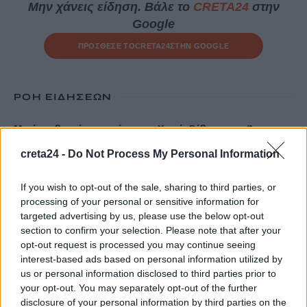
Μην χάνεις είδηση. Βάλε το
CRETA24
στην
Google
ΠΡΟΣΘΕΣΕ ΤΟ
CRETA24
ΣΤΗΝ GOOGLE
ΡΟΗ ΕΙΔΗΣΕΩΝ
Μετά τις θερμές εντυπώσεις σε Χανιά, Ρέθυμνο και Άγιο
Νικόλαο, η «Μεσόγειος» ταξιδεύει απόψε στο Ηράκλειο
creta24 -
Do Not Process My Personal Information
6 Αυγούστου, 2026
If you wish to opt-out of the sale, sharing to third parties, or
Ηράκλειο: Την Παρασκευή η κηδεία του γιατρού Πάνου
processing of your personal or sensitive information for
Μαματζάκη
targeted advertising by us, please use the below opt-out
section to confirm your selection. Please note that after your
6 Αυγούστου, 2026
opt-out request is processed you may continue seeing
interest-based ads based on personal information utilized by
Έκπληξη στη συναυλία του Γιάννη Χαρούλη στο Αρκαλοχώρι:
us or personal information disclosed to third parties prior to
Τα παιδιά του Πολιτιστικού Συλλόγου τραγούδησαν για τον
your opt-out. You may separately opt-out of the further
disclosure of your personal information by third parties on the
εθελοντισμό