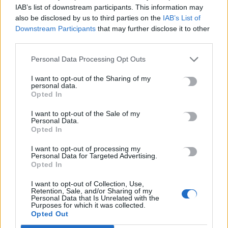
IAB’s list of downstream participants. This information may
6 Αυγούστου, 2026
also be disclosed by us to third parties on the
IAB’s List of
Downstream Participants
that may further disclose it to other
Τελευταίο μπάνιο για έναν άνδρα σε παραλία της
third parties.
Παλαιόχωρας
Personal Data Processing Opt Outs
6 Αυγούστου, 2026
I want to opt-out of the Sharing of my
personal data.
MINOAN LINES: Ταξιδεύουμε στη Μήλο με εκπτώσεις έως 50%
Opted In
6 Αυγούστου, 2026
I want to opt-out of the Sale of my
Personal Data.
Opted In
Τροχαίο στο ΙΤΕ: Μαζεύουν υπογραφές ζητώντας το
αυτονόητο!
I want to opt-out of processing my
6 Αυγούστου, 2026
Personal Data for Targeted Advertising.
Opted In
Η ανακάλυψη της γραφής και η επανάσταση της
I want to opt-out of Collection, Use,
Retention, Sale, and/or Sharing of my
πληροφορικής
Personal Data that Is Unrelated with the
Purposes for which it was collected.
6 Αυγούστου, 2026
Opted Out