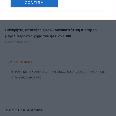
CONFIRM
Προφυλακιστέος ο 26χρονος Αφγανός για τη δολοφονία της
38χρονης Βρετανίδας
6 Αυγούστου, 2026
Παγκρήτιο, απαιτήσεις και… Αυγουστιάτικη πίεση: Το
μεγαλύτερο στοίχημα του φετινού ΟΦΗ
6 Αυγούστου, 2026
TRENDING
#
ΠΑΝΑΓΙΩΤΗΣ ΜΑΡΓΑΡΗΣ
#
ΠΑΝΟΣ ΜΑΜΑΤΖΑΚΗΣ
#
ΓΙΑΤΡΟΣ
#
ΓΙΑΝΝΗΣ ΧΑΡΟΥΛΗΣ
ΣΧΕΤΙΚΆ ΆΡΘΡΑ