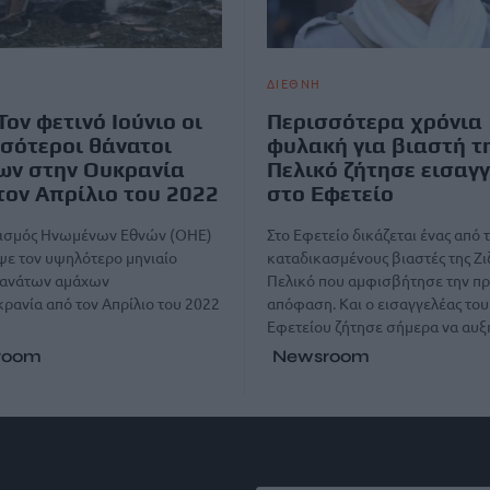
ΔΙΕΘΝΗ
Τον φετινό Ιούνιο οι
Περισσότερα χρόνια
σότεροι θάνατοι
φυλακή για βιαστή τ
ων στην Ουκρανία
Πελικό ζήτησε εισαγ
τον Απρίλιο του 2022
στο Εφετείο
ισμός Ηνωμένων Εθνών (ΟΗΕ)
Στο Εφετείο δικάζεται ένας από 
ψε τον υψηλότερο μηνιαίο
καταδικασμένους βιαστές της Ζι
θανάτων αμάχων
Πελικό που αμφισβήτησε την π
ρανία από τον Απρίλιο του 2022
απόφαση. Και ο εισαγγελέας του
Εφετείου ζήτησε σήμερα να αυξ
room
Newsroom