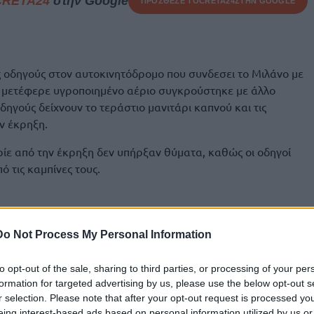
CRETA24
στην Google
ΠΡΟΣΘΕΣΕ ΤΟ
CRETA24
ΣΤΗΝ GOOGLE
οδηγούς στον αυτοκινητόδρομο που συνδεσει το Μιλάνο με
 μετέφερε υγροποιημένο αέριο συγκρούστηκε με άλλο
δηγούς δείχνουν το τεράστιο μανιτάρι καπνού και τις
ν έκρηξη.
ίε από την έκρηξη δεν υπήρξαν θύματα, καθώς οι οδηγοί
 τις καμπίνες τους.
Do Not Process My Personal Information
 a highway in Italy — a fireball shot into
to opt-out of the sale, sharing to third parties, or processing of your per
formation for targeted advertising by us, please use the below opt-out s
d on the Milan–Naples highway. One of the
r selection. Please note that after your opt-out request is processed y
eing interest-based ads based on personal information utilized by us or