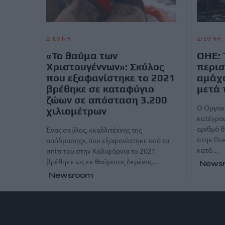
ΔΙΕΘΝΗ
ΔΙΕΘΝΗ
«Το θαύμα των
ΟΗΕ: 
Χριστουγέννων»: Σκύλος
περισ
που εξαφανίστηκε το 2021
αμάχ
βρέθηκε σε καταφύγιο
μετά 
ζώων σε απόσταση 3.200
Ο Οργαν
χιλιομέτρων
κατέγρα
αριθμό 
Ένας σκύλος, «καλλιτέχνης της
στην Ουκ
απόδρασης», που εξαφανίστηκε από το
κατά…
σπίτι του στην Καλιφόρνια το 2021
βρέθηκε ως εκ θαύματος δεμένος…
News
Newsroom