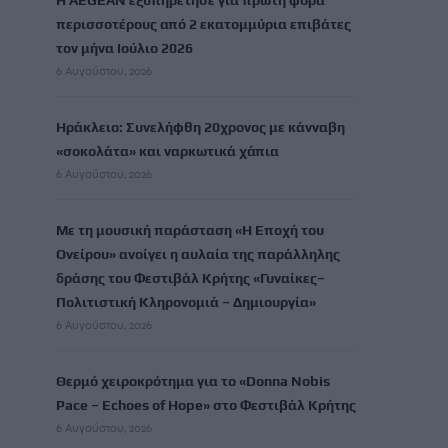
Η AEGEAN εξυπηρέτησε για πρώτη φορά
περισσοτέρους από 2 εκατομμύρια επιβάτες
τον μήνα Ιούλιο 2026
6 Αυγούστου, 2026
Ηράκλειο: Συνελήφθη 20χρονος με κάνναβη
«σοκολάτα» και ναρκωτικά χάπια
6 Αυγούστου, 2026
Με τη μουσική παράσταση «Η Εποχή του
Ονείρου» ανοίγει η αυλαία της παράλληλης
δράσης του Φεστιβάλ Κρήτης «Γυναίκες–
Πολιτιστική Κληρονομιά – Δημιουργία»
6 Αυγούστου, 2026
Θερμό χειροκρότημα για το «Donna Nobis
Pace – Echoes of Hope» στο Φεστιβάλ Κρήτης
6 Αυγούστου, 2026