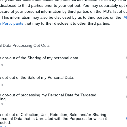
quefied gas. The impact was so powerful
disclosed to third parties prior to your opt-out. You may separately opt-
plosion.
losure of your personal information by third parties on the IAB’s list of
. This information may also be disclosed by us to third parties on the
IA
ry reports, there were…
Participants
that may further disclose it to other third parties.
SN9HlT
December 24, 2025
l Data Processing Opt Outs
o opt-out of the Sharing of my personal data.
In
o opt-out of the Sale of my Personal Data.
In
to opt-out of processing my Personal Data for Targeted
ing.
In
ΕΠΌΜΕΝΟ
o opt-out of Collection, Use, Retention, Sale, and/or Sharing
ersonal Data that Is Unrelated with the Purposes for which it
lected.
έθιμο
«Οι γυναίκες και οι