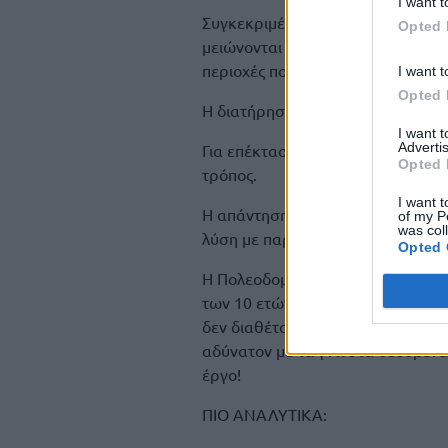
I want t
Συγκεκριμένα, με τα κριτήρια που
Opted 
μειώνονται δραστικά και οριζόντι
περιοχές που έχουν οικοδομηθεί 
I want t
Opted 
Η διατήρηση των σημερινών ορίω
I want 
Advertis
Για επέκταση ούτε λόγος, ακόμη κα
Opted 
τρόπος.
I want t
Η απάντηση του ΥΠΕΝ για την κάλ
of my P
was col
λύση με παραπομπή στις καλένδες
Opted 
Η Πολεοδομική Επέκταση με Πολε
των 10 ετών και κόστος άνω του 1
δεν διαθέτουν ΥΔΟΜ και έμπειρου
αδύνατον με τα γνωστά δεδομένα 
έργο!
ΠΙΟ ΑΝΑΛΥΤΙΚΑ: