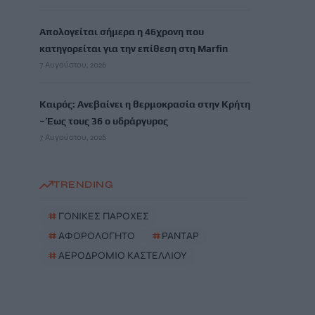
Απολογείται σήμερα η 46χρονη που
κατηγορείται για την επίθεση στη Marfin
7 Αυγούστου, 2026
Καιρός: Ανεβαίνει η θερμοκρασία στην Κρήτη
– Έως τους 36 ο υδράργυρος
7 Αυγούστου, 2026
TRENDING
#
ΓΟΝΙΚΕΣ ΠΑΡΟΧΕΣ
#
ΑΦΟΡΟΛΟΓΗΤΟ
#
ΡΑΝΤΑΡ
#
ΑΕΡΟΔΡΟΜΙΟ ΚΑΣΤΕΛΛΙΟΥ