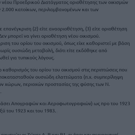
ου νέου Προεδρικού Διατάγματος οριοθέτησης των οικισμών
 2.000 κατοίκων, περιλαμβανομένων και των
ίτε επανέγκριση (2) είτε αναοριοθέτηση, (3) είτε οριοθέτηση
Δεν μπορεί να γίνει οριοθέτηση νέου οικισμού.
κριση του ορίου του οικισμού, όπως είχε καθοριστεί με βάση
χωρίς ουσιώδη μεταβολή, διότι είτε εκδόθηκε από
θεί για τυπικούς λόγους.
ο καθορισμός του ορίου του οικισμού στις περιπτώσεις που
 αποκατασταθούν ουσιώδη ελαττώματα (π.χ. συμπερίληψη
ν χώρων, περιοχών προστασίας της φύσης των Ν.
.
(βάσει Απογραφών και Αεροφωτογραφιών) ως προ του 1923
ξύ του 1923 και του 1983.
οικισμών οι Ζώνες Α, Β και Β1, οι όροι και περιορισμοί