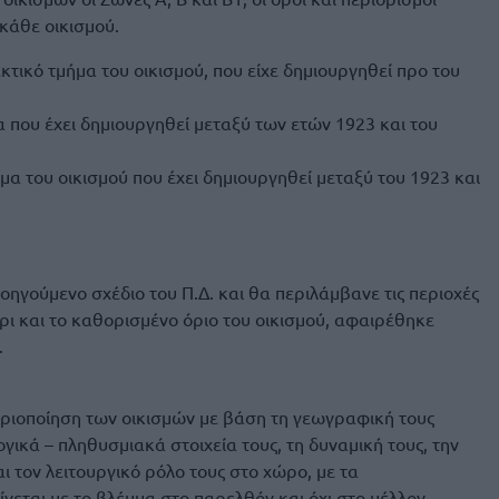
 κάθε οικισμού.
κτικό τμήμα του οικισμού, που είχε δημιουργηθεί προ του
α που έχει δημιουργηθεί μεταξύ των ετών 1923 και του
μα του οικισμού που έχει δημιουργηθεί μεταξύ του 1923 και
ηγούμενο σχέδιο του Π.Δ. και θα περιλάμβανε τις περιοχές
ρι και το καθορισμένο όριο του οικισμού, αφαιρέθηκε
.
οριοποίηση των οικισμών με βάση τη γεωγραφική τους
γικά – πληθυσμιακά στοιχεία τους, τη δυναμική τους, την
 τον λειτουργικό ρόλο τους στο χώρο, με τα
νεται με το βλέμμα στο παρελθόν και όχι στο μέλλον.