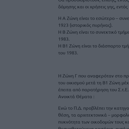
δόμησης και οι χρήσεις γης, εντός
Η Α Ζώνη είναι το εσώτερο – συνε
1923 (ιστορικός πυρήνας).
Η Β Ζώνη είναι το συνεκτικό τμήμ
1983.
Η Β1 Ζώνη είναι το διάσπαρτο τμή
του 1983.
Η Ζώνη Γ που αναφερόταν στο προ
του οικισμού μετά τη Β1 Ζώνη μέχ
έπειτα από παρατήρηση του Σ.τ.Ε.
Ανοικτά Θέματα :
Ενώ το Π.Δ. προβλέπει την κατηγ
θέση, τα αρχιτεκτονικά – μορφολο
πυκνότητα των οικοδομών τους και
θεσμοθετούμενα κριτήρια, αυτό γί