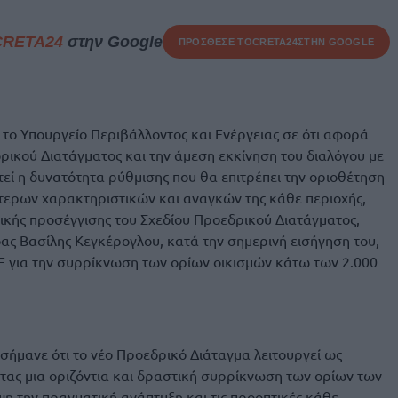
CRETA24
στην Google
ΠΡΟΣΘΕΣΕ ΤΟ
CRETA24
ΣΤΗΝ GOOGLE
 το Υπουργείο Περιβάλλοντος και Ενέργειας σε ότι αφορά
ικού Διατάγματος και την άμεση εκκίνηση του διαλόγου με
τεί η δυνατότητα ρύθμισης που θα επιτρέπει την οριοθέτηση
ίτερων χαρακτηριστικών και αναγκών της κάθε περιοχής,
τικής προσέγγισης του Σχεδίου Προεδρικού Διατάγματος,
ς Βασίλης Κεγκέρογλου, κατά την σημερινή εισήγηση του,
Ε για την συρρίκνωση των ορίων οικισμών κάτω των 2.000
ισήμανε ότι το νέο Προεδρικό Διάταγμα λειτουργεί ως
τας μια οριζόντια και δραστική συρρίκνωση των ορίων των
ψη την πραγματική ανάπτυξη και τις προοπτικές κάθε