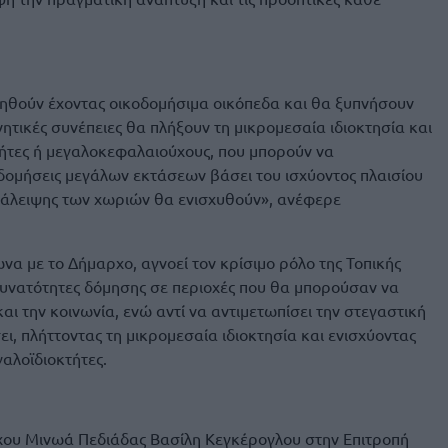
ιμηθούν έχοντας οικοδομήσιμα οικόπεδα και θα ξυπνήσουν
ητικές συνέπειες θα πλήξουν τη μικρομεσαία ιδιοκτησία και
ήτες ή μεγαλοκεφαλαιούχους, που μπορούν να
δομήσεις μεγάλων εκτάσεων βάσει του ισχύοντος πλαισίου
τάλειψης των χωριών θα ενισχυθούν», ανέφερε
να με το Δήμαρχο, αγνοεί τον κρίσιμο ρόλο της Τοπικής
 δυνατότητες δόμησης σε περιοχές που θα μπορούσαν να
και την κοινωνία, ενώ αντί να αντιμετωπίσει την στεγαστική
ει, πλήττοντας τη μικρομεσαία ιδιοκτησία και ενισχύοντας
αλοϊδιοκτήτες.
χου Μινωά Πεδιάδας Βασίλη Κεγκέρογλου στην Επιτροπή