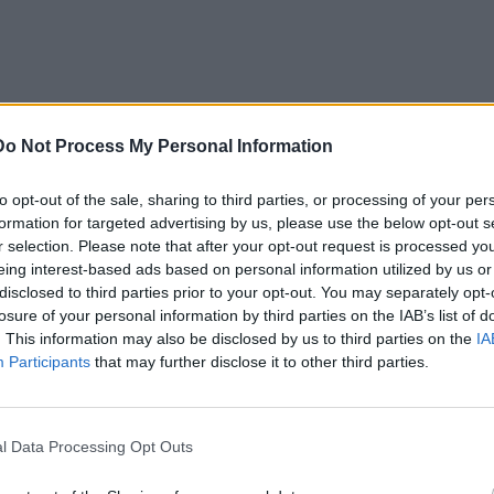
Do Not Process My Personal Information
αν κατά 99% σε όλη την Ελλάδα το έτος 1985 με
ρχών. Έκτοτε, και επί 40 χρόνια (1985-2025) οι οικισμοί
ους, με ελάχιστες περιπτώσεις Πολεοδόμησης τους ή
to opt-out of the sale, sharing to third parties, or processing of your per
formation for targeted advertising by us, please use the below opt-out s
ρίως λόγω της μακροχρόνιας – άνω της 10ετίας –
r selection. Please note that after your opt-out request is processed y
eing interest-based ads based on personal information utilized by us or
disclosed to third parties prior to your opt-out. You may separately opt-
ού Διατάγματος την επανοριοθέτηση των Οικισμών μέσα
losure of your personal information by third parties on the IAB’s list of
Ειδικά Πολεοδομικά Σχέδια (ΤΠΣ & ΕΠΣ), μετά από απαίτηση
. This information may also be disclosed by us to third parties on the
IA
οί Νομάρχες δεν ήταν εξουσιοδοτημένοι αρμοδίως για το
Participants
that may further disclose it to other third parties.
φορούν το παρελθόν και λιγότερο το παρόν χωρίς να
 μέλλον και η αναπτυξιακή προοπτική κάθε οικισμού (π.χ.
l Data Processing Opt Outs
 ενός νέου αεροδρομίου)