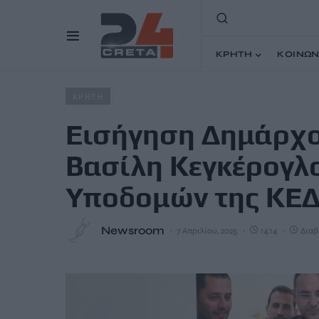
ΚΡΗΤΗ
ΚΟΙΝΩΝ
Home
Άρθρα
Εισήγηση Δημάρχου Μινώα Πεδιάδας Βα
ΚΡΗΤΗ
Εισήγηση Δημάρχο
Βασίλη Κεγκέρογλ
Υποδομών της ΚΕ
Newsroom
7 Απριλίου, 2025
14:14
Διαβ