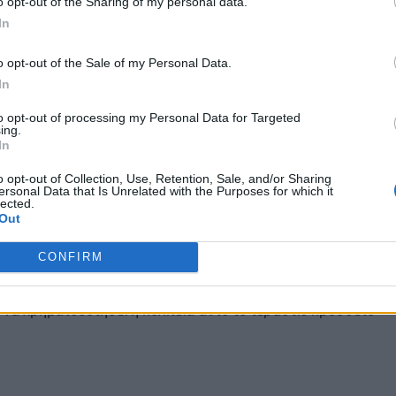
o opt-out of the Sharing of my personal data.
 τίθενται στο νέο Π.Δ. τα σημερινά όρια των οικισμών
In
α και περιλαμβάνουν ότι έχει οικοδομηθεί μέχρι το 1983 και
έως σήμερα, με προϋποθέσεις.
o opt-out of the Sale of my Personal Data.
In
ν (απαγορεύεται ρητά άρθρο 5 παρ. 5)
to opt-out of processing my Personal Data for Targeted
ing.
ι εκεί που υπάρχει πιεστική ανάγκη, ούτε λόγος, ούτε
In
o opt-out of Collection, Use, Retention, Sale, and/or Sharing
υψη των αναγκών με πολεοδόμηση, είναι μια ανέφικτη
ersonal Data that Is Unrelated with the Purposes for which it
lected.
, αφού:
Out
οδομική Μελέτη και Πράξη Εφαρμογής, σημαίνει χρόνο άνω
CONFIRM
 εκ ανά οικισμό, ενώ ταυτόχρονα οι περισσότεροι Δήμοι
ς μηχανικούς (τοπογράφους και πολεοδόμους), ενώ είναι
να χρηματοδοτήσει η πολιτεία αυτό το τεράστιο πρόσθετο