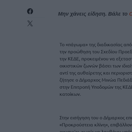
Μην χάνεις είδηση. Βάλε το
Το «πάγωμα» της διαδικασίας από
την προώθηση του Σχεδίου Προεδρ
την ΚΕΔΕ, προκειμένου να εξετασ
οικιστικών ζωνών βάσει των ιδια
αντί της αυθαίρετης και περιορισ
ζήτησε ο Δήμαρχος Μινώα Πεδιάδα
στην Επιτροπή Υποδομών της ΚΕΔ
κατοίκων.
Στην εισήγηση του ο Δήμαρχος επ
«Προκρούστεια κλίνη», επιβάλλον
οικισμών, χωρίς να λαμβάνει υπό