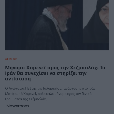
ΔΙΕΘΝΗ
Μήνυμα Χαμενεΐ προς την Χεζμπολάχ: Το
Ιράν θα συνεχίσει να στηρίζει την
αντίσταση
Ο Ανώτατος Ηγέτης της Ισλαμικής Επανάστασης στο Ιράν,
Μοτζταμπά Χαμενεΐ, απέστειλε μήνυμα προς τον Γενικό
Γραμματέα της Χεζμπολάχ,…
Newsroom