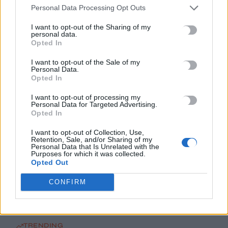
Δήμος Μινώα Πεδιάδας: 285 ζώα έλαβαν κτηνιατρική
Personal Data Processing Opt Outs
φροντίδα
I want to opt-out of the Sharing of my
10 Αυγούστου, 2026
personal data.
Opted In
Πέθανε ο συγγραφέας και στοχαστής Στέλιος Ράμφος
I want to opt-out of the Sale of my
Personal Data.
10 Αυγούστου, 2026
Opted In
I want to opt-out of processing my
Προθεσμία για να δώσουν εξηγήσεις για την προσγείωση στο
Personal Data for Targeted Advertising.
Σαρακήνικο πήραν ο χειριστής και ο ιδιοκτήτης του
Opted In
ελικοπτέρου
I want to opt-out of Collection, Use,
10 Αυγούστου, 2026
Retention, Sale, and/or Sharing of my
Personal Data that Is Unrelated with the
Purposes for which it was collected.
Υπό έλεγχο η πυρκαγιά στον Κουβαρά Αττικής, παραμένουν
Opted Out
καπνογόνα σημεία – Προβληματίζουν οι ισχυροί άνεμοι
CONFIRM
10 Αυγούστου, 2026
TRENDING