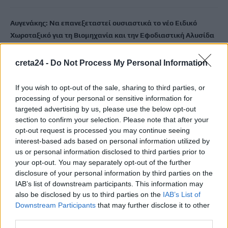
Αυγενάκης: Να επανεξεταστεί ουσιαστικά το νέο Ειδικό
Χωροταξικό για τη Βιομηχανία και την Εφοδιαστική Αλυσίδα
με ειδική μέριμνα για την Κρήτη
10 Αυγούστου, 2026
creta24 -
Do Not Process My Personal Information
If you wish to opt-out of the sale, sharing to third parties, or
Με τι καιρό θα γιορτάσουμε τον Δεκαπενταύγουστο
processing of your personal or sensitive information for
10 Αυγούστου, 2026
targeted advertising by us, please use the below opt-out
section to confirm your selection. Please note that after your
«Συγγνώμη που δεν κατάφερα να σε προστατεύσω»: Η
opt-out request is processed you may continue seeing
ανάρτηση της Αφροδίτης Νέστορα για τη μητέρα της
interest-based ads based on personal information utilized by
us or personal information disclosed to third parties prior to
10 Αυγούστου, 2026
your opt-out. You may separately opt-out of the further
disclosure of your personal information by third parties on the
Κρήτη: 500.000 ευρώ για έργα οδικής ασφάλειας –
IAB’s list of downstream participants. This information may
Διαγραμμίσεις και ανακλαστήρες σε 150 χλμ. οδικού δικτύου
also be disclosed by us to third parties on the
IAB’s List of
10 Αυγούστου, 2026
Downstream Participants
that may further disclose it to other
third parties.