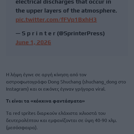
electrical discharges that occur in
the upper layers of the atmosphere.
pic.twitter.com/fFVp1BxhH3
— S p r i n t e r (@SprinterPress)
June 1, 2026
Η λήψη έγινε σε αργή κίνηση από τον
αστροφωτογράφο Dong Shuchang (shuchang_dong στο
Instagram) και οι εικόνες έγιναν γρήγορα viral.
Τι είναι τα «κόκκινα φαντάσματα»
Tα red sprites διαρκούν ελάχιστα χιλιοστά του
δευτερολέπτου και εμφανίζονται σε ύψη 40-90 χλμ.
(μεσόσφαιρα).