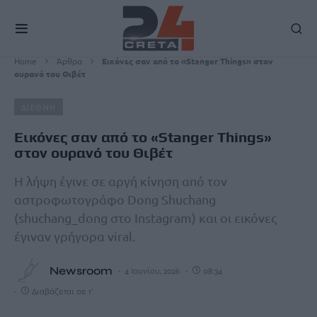
Home
Άρθρα
Εικόνες σαν από το «Stanger Things» στον
ουρανό του Θιβέτ
ΔΙΕΘΝΗ
Εικόνες σαν από το «Stanger Things»
στον ουρανό του Θιβέτ
Η λήψη έγινε σε αργή κίνηση από τον
αστροφωτογράφο Dong Shuchang
(shuchang_dong στο Instagram) και οι εικόνες
έγιναν γρήγορα viral.
Newsroom
4 Ιουνίου, 2026
08:34
Διαβάζεται σε 1'