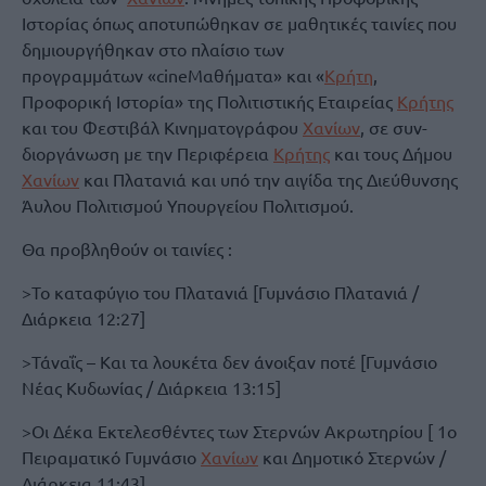
Ιστορίας όπως αποτυπώθηκαν σε μαθητικές ταινίες που
δημιουργήθηκαν στο πλαίσιο των
προγραμμάτων «cineΜαθήματα» και «
Κρήτη
,
Προφορική Ιστορία» της Πολιτιστικής Εταιρείας
Κρήτης
και του Φεστιβάλ Κινηματογράφου
Χανίων
, σε συν-
διοργάνωση με την Περιφέρεια
Κρήτης
και τους Δήμου
Χανίων
και Πλατανιά και υπό την αιγίδα της Διεύθυνσης
Άυλου Πολιτισμού Υπουργείου Πολιτισμού.
Θα προβληθούν οι ταινίες :
>Το καταφύγιο του Πλατανιά [Γυμνάσιο Πλατανιά /
Διάρκεια 12:27]
>Τάναΐς – Και τα λουκέτα δεν άνοιξαν ποτέ [Γυμνάσιο
Νέας Κυδωνίας / Διάρκεια 13:15]
>Οι Δέκα Εκτελεσθέντες των Στερνών Ακρωτηρίου [ 1ο
Πειραματικό Γυμνάσιο
Χανίων
και Δημοτικό Στερνών /
Διάρκεια 11:43]