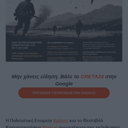
Μην χάνεις είδηση. Βάλε το
CRETA24
στην
Google
ΠΡΟΣΘΕΣΕ ΤΟ
CRETA24
ΣΤΗΝ GOOGLE
Η Πολιτιστική Εταιρεία
Κρήτης
και το Φεστιβάλ
Κινηματογράφου
Χανίων
συμμετέχουν στις εκδηλώσεις