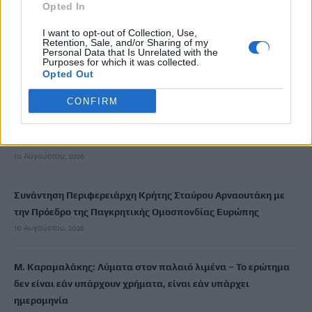
Opted In
10 Αυγούστου, 2026
I want to opt-out of Collection, Use,
Retention, Sale, and/or Sharing of my
Το Φεστιβάλ της Περιφέρειας Κρήτης παρουσιάζει το Ρεσιτάλ
Personal Data that Is Unrelated with the
Purposes for which it was collected.
πιάνου Wolfgang Amadeus Mozart
Opted Out
10 Αυγούστου, 2026
CONFIRM
Πολύ υψηλός ο κίνδυνος πυρκαγιάς αύριο για πέντε
περιφέρειες
10 Αυγούστου, 2026
Συνάντηση Περιφερειάρχη Κρήτης Σταύρου Αρναουτάκη με
την Πρόεδρο της Παγκρητικής Ομοσπονδίας Ευρώπης
10 Αυγούστου, 2026
Μ. Καραμαλάκης: Λύματα στον παλαιό λιμένα – Το ερώτημα
δεν είναι εάν υπάρχουν χρήματα, είναι εάν υπάρχει
ημερομηνία