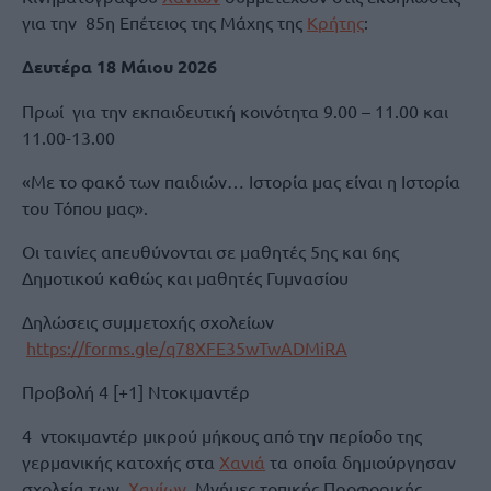
για την 85η Επέτειος της Μάχης της
Κρήτης
:
Δευτέρα 18 Μάιου 2026
Πρωί για την εκπαιδευτική κοινότητα 9.00 – 11.00 και
11.00-13.00
«Με το φακό των παιδιών… Ιστορία μας είναι η Ιστορία
του Τόπου μας».
Οι ταινίες απευθύνονται σε μαθητές 5ης και 6ης
Δημοτικού καθώς και μαθητές Γυμνασίου
Δηλώσεις συμμετοχής σχολείων
https://forms.gle/q78XFE35wTwADMiRA
Προβολή 4 [+1] Ντοκιμαντέρ
4 ντοκιμαντέρ μικρού μήκους από την περίοδο της
γερμανικής κατοχής στα
Χανιά
τα οποία δημιούργησαν
σχολεία των
Χανίων
. Μνήμες τοπικής Προφορικής