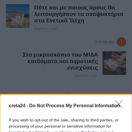
Πότε και με ποιους όρους θα
λειτουργήσουν τα αναψυκτήρια
στα Ενετικά Τείχη
16 Μαΐου, 2026
ΕΠΌΜΕΝΟ
Στο μικροσκόπιο του ΜΙΔΑ
επιδόματα και αγροτικές
ενισχύσεις
16 Μαΐου, 2026
Μην χάνεις είδηση. Βάλε το
CRETA24
στην
Google
creta24 -
Do Not Process My Personal Information
ΠΡΟΣΘΕΣΕ ΤΟ
CRETA24
ΣΤΗΝ GOOGLE
If you wish to opt-out of the sale, sharing to third parties, or
processing of your personal or sensitive information for