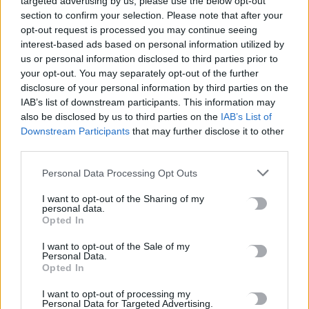
targeted advertising by us, please use the below opt-out
ΡΟΗ ΕΙΔΗΣΕΩΝ
section to confirm your selection. Please note that after your
opt-out request is processed you may continue seeing
Δημοσία δαπάνη θα τελεστεί η κηδεία του Στέλιου Ράμφου
interest-based ads based on personal information utilized by
10 Αυγούστου, 2026
us or personal information disclosed to third parties prior to
your opt-out. You may separately opt-out of the further
disclosure of your personal information by third parties on the
Σκιάθος: Τουρίστρια τραυματίστηκε σοβαρά από ρεύμα αέρα
IAB’s list of downstream participants. This information may
της τουρμπίνας αεροσκάφους
also be disclosed by us to third parties on the
IAB’s List of
10 Αυγούστου, 2026
Downstream Participants
that may further disclose it to other
third parties.
Τραγωδία στα Τρίκαλα: Πέθανε βρέφος 15 μηνών
Personal Data Processing Opt Outs
10 Αυγούστου, 2026
I want to opt-out of the Sharing of my
personal data.
«Η Χανιώτικη κοινωνία και οικονομία έχουν ανάγκη βιώσιμο
Opted In
αναπτυξιακό μοντέλο λειτουργίας για τη Δημοτική Αγορά»
I want to opt-out of the Sale of my
10 Αυγούστου, 2026
Personal Data.
Opted In
Κολύμβηση: Πανελλήνιο ρεκόρ για την Εθνική 4×200μ.
I want to opt-out of processing my
Personal Data for Targeted Advertising.
ελεύθερο – Ιστορική επίδοση από τον Μάρκο