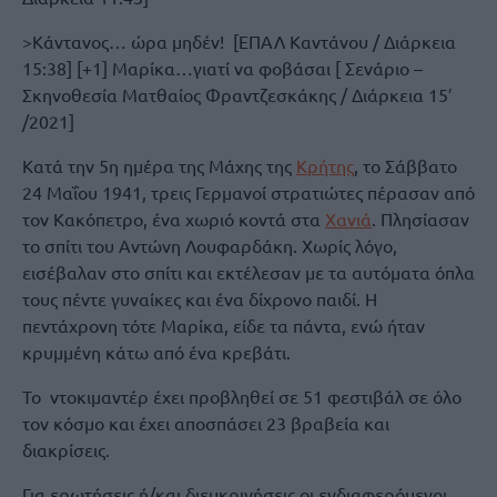
>Κάντανος… ώρα μηδέν! [ΕΠΑΛ Καντάνου / Διάρκεια
15:38] [+1] Μαρίκα…γιατί να φοβάσαι [ Σενάριο –
Σκηνοθεσία Ματθαίος Φραντζεσκάκης / Διάρκεια 15′
/2021]
Κατά την 5η ημέρα της Μάχης της
Κρήτης
, το Σάββατο
24 Μαΐου 1941, τρεις Γερμανοί στρατιώτες πέρασαν από
τον Κακόπετρο, ένα χωριό κοντά στα
Χανιά
. Πλησίασαν
το σπίτι του Αντώνη Λουφαρδάκη. Χωρίς λόγο,
εισέβαλαν στο σπίτι και εκτέλεσαν με τα αυτόματα όπλα
τους πέντε γυναίκες και ένα δίχρονο παιδί. Η
πεντάχρονη τότε Μαρίκα, είδε τα πάντα, ενώ ήταν
κρυμμένη κάτω από ένα κρεβάτι.
Το ντοκιμαντέρ έχει προβληθεί σε 51 φεστιβάλ σε όλο
τον κόσμο και έχει αποσπάσει 23 βραβεία και
διακρίσεις.
Για ερωτήσεις ή/και διευκρινήσεις οι ενδιαφερόμενοι