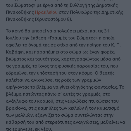
του Σώματος» με έργα από τη Συλλογή της Δημοτικής
Πινακοθήκης
Ηρακλείου
στον Πολυχώρο της Δημοτικής
Πινακοθήκης (Χρυσοστόμου 8).
Το κοινό θα μπορεί να απολαύσει μέχρι και τις 31
Ιουλίου την έκθεση «Γραμμές του Σώματος» η οποία
οφείλει το όνομά της σε στίχο από την ποίηση του Κ. Π.
Καβάφη, και παραπέμπει στο σώμα ως έναν φορέα
βιώματος και ταυτότητας, χαρτογραφώντας μέσα από
τις γραμμές, το ίχνος της φυσικής παρουσίας του, που
εδραιώνει την υπόστασή του στον κόσμο. Ο θεατής
καλείται να ανιχνεύσει τις ροές των γραμμών
αφήνοντας το βλέμμα να γίνει οδηγός της φαντασίας. Το
βλέμμα πατώντας πάνω σ’ αυτές τις γραμμές, στο
ανάγλυφο του κορμού, στις νευρώδεις πτυχώσεις του
βραχίονα, στις καμπύλες των χειλιών ή τον κυματισμό
των μαλλιών, εξαγνίζει το σώμα συντελώντας στην
κάθαρσή του από στερεότυπες αναγνώσεις, μαθαίνει να
τις ερμηνεύει εκ νέου.