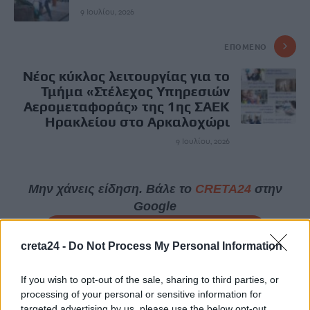
9 Ιουλίου, 2026
ΕΠΌΜΕΝΟ
Νέος κύκλος λειτουργίας για το
Τμήμα «Στέλεχος Υπηρεσιών
Αερομεταφοράς» της 1ης ΣΑΕΚ
Ηρακλείου στο Αρκαλοχώρι
9 Ιουλίου, 2026
Μην χάνεις είδηση. Βάλε το
CRETA24
στην
Google
ΠΡΟΣΘΕΣΕ ΤΟ
CRETA24
ΣΤΗΝ GOOGLE
creta24 -
Do Not Process My Personal Information
ΡΟΗ ΕΙΔΗΣΕΩΝ
If you wish to opt-out of the sale, sharing to third parties, or
processing of your personal or sensitive information for
targeted advertising by us, please use the below opt-out