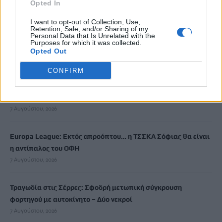
Opted In
7 Αυγούστου, 2026
I want to opt-out of Collection, Use,
Retention, Sale, and/or Sharing of my
Νεκρή ανασύρθηκε 53χρονη από ακάλυπτο πολυκατοικίας
Personal Data that Is Unrelated with the
Purposes for which it was collected.
στο Γουδί
Opted Out
7 Αυγούστου, 2026
CONFIRM
Με το «σταγονόμετρο» η διέλευση πλοίων από το Στενό του
Ορμούζ, μόλις 33 σε τέσσερις ημέρες
7 Αυγούστου, 2026
Europa League: Εκτός απροόπτου… η ΤΣΣΚΑ Σόφιας θα είναι
η αντίπαλος του ΟΦΗ
7 Αυγούστου, 2026
Τραγωδία στις Σέρρες: Σφοδρή μετωπική σύγκρουση
φορτηγού με αυτοκίνητο – Δύο νεκροί
7 Αυγούστου, 2026