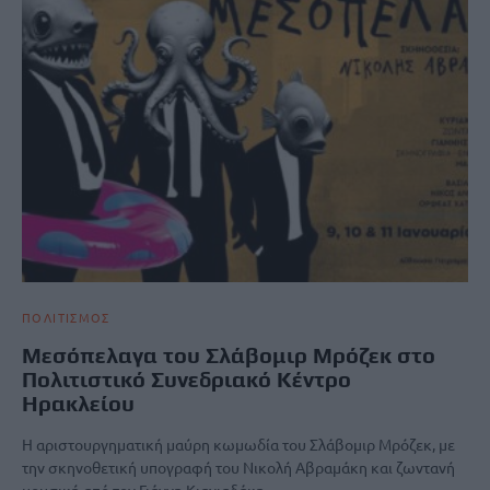
ΠΟΛΙΤΙΣΜΟΣ
Μεσόπελαγα του Σλάβομιρ Μρόζεκ στο
Πολιτιστικό Συνεδριακό Κέντρο
Ηρακλείου
Η αριστουργηματική μαύρη κωμωδία του Σλάβομιρ Μρόζεκ, με
την σκηνοθετική υπογραφή του Νικολή Αβραμάκη και ζωντανή
μουσική από τον Γιάννη Κιαγιαδάκη. …