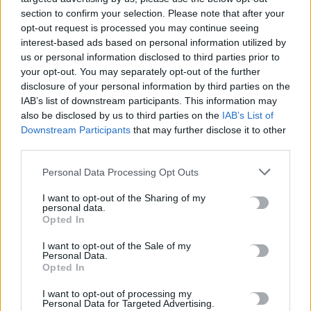
Marfin: Στην Ευελπίδων η 46χρονη που κατηγορείται για τον
section to confirm your selection. Please note that after your
φονικό εμπρησμό
opt-out request is processed you may continue seeing
7 Αυγούστου, 2026
interest-based ads based on personal information utilized by
us or personal information disclosed to third parties prior to
your opt-out. You may separately opt-out of the further
Θεοδωρικάκος: Συμβάλλουμε στην εθνική ασφάλεια της
disclosure of your personal information by third parties on the
πατρίδας μας με νέο αναπτυξιακό καθεστώς για την Άμυνα
IAB’s list of downstream participants. This information may
7 Αυγούστου, 2026
also be disclosed by us to third parties on the
IAB’s List of
Downstream Participants
that may further disclose it to other
Αεροδρόμιο Καστελλίου: Όλα έτοιμα για την υπογραφή της
third parties.
σύμβασης για τα ραντάρ
Personal Data Processing Opt Outs
7 Αυγούστου, 2026
I want to opt-out of the Sharing of my
personal data.
Η απάντηση της ΔΕΠΑΝΑΛ για το άνοιγμα του ενός
Opted In
εκατομμυρίου
I want to opt-out of the Sale of my
7 Αυγούστου, 2026
Personal Data.
Opted In
Λιμενικό: Ζητούν ενίσχυση των υπηρεσιών στην Κρήτη λόγω
I want to opt-out of processing my
Personal Data for Targeted Advertising.
των αυξημένων μεταναστευτικών ροών