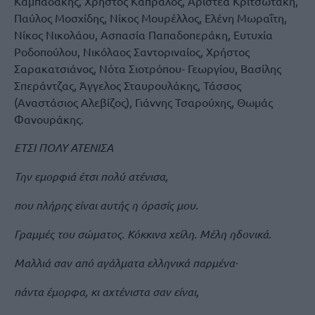
Καμπαδάκης, Χρήστος Καπράλος, Αριστέα Κριτσωτάκη,
Παύλος Μοσχίδης, Νίκος Μουρέλλος, Ελένη Μωραΐτη,
Νίκος Νικολάου, Ασπασία Παπαδοπεράκη, Ευτυχία
Ροδοπούλου, Νικόλαος Σαντοριναίος, Χρήστος
Σαρακατσιάνος, Νότα Σιοτρόπου- Γεωργίου, Βασίλης
Σπεράντζας, Άγγελος Σταυρουλάκης, Τάσσος
(Αναστάσιος Αλεβίζος), Γιάννης Τσαρούχης, Θωμάς
Φανουράκης.
ΕΤΣΙ ΠΟΛΥ ΑΤΕΝΙΣΑ
Την εμορφιά έτσι πολύ ατένισα,
που πλήρης είναι αυτής η όρασίς μου.
Γραμμές του σώματος. Κόκκινα χείλη. Μέλη ηδονικά.
Μαλλιά σαν από αγάλματα ελληνικά παρμένα·
πάντα έμορφα, κι αχτένιστα σαν είναι,