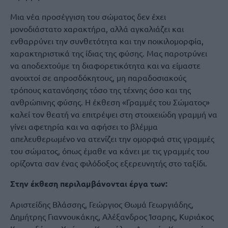
Μια νέα προσέγγιση του σώματος δεν έχει
μονοδιάστατο χαρακτήρα, αλλά αγκαλιάζει και
ενθαρρύνει την συνθετότητα και την ποικιλομορφία,
χαρακτηριστικά της ίδιας της φύσης. Μας παροτρύνει
να αποδεχτούμε τη διαφορετικότητα και να είμαστε
ανοιχτοί σε απροσδόκητους, μη παραδοσιακούς
τρόπους κατανόησης τόσο της τέχνης όσο και της
ανθρώπινης φύσης. Η έκθεση «Γραμμές του Σώματος»
καλεί τον θεατή να επιτρέψει στη στοιχειώδη γραμμή να
γίνει αφετηρία και να αφήσει το βλέμμα
απελευθερωμένο να ατενίζει την ομορφιά στις γραμμές
του σώματος, όπως έμαθε να κάνει με τις γραμμές του
ορίζοντα σαν ένας φιλόδοξος εξερευνητής στο ταξίδι.
Στην έκθεση περιλαμβάνονται έργα των:
Αριστείδης Βλάσσης, Γεώργιος Θωμά Γεωργιάδης,
Δημήτρης Γιαννουκάκης, Αλέξανδρος Ίσαρης, Κυριάκος