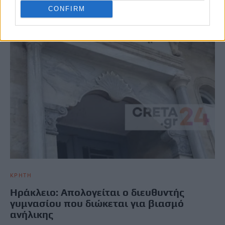
CONFIRM
ΚΡΗΤΗ
Ηράκλειο: Απολογείται ο διευθυντής
γυμνασίου που διώκεται για βιασμό
ανήλικης