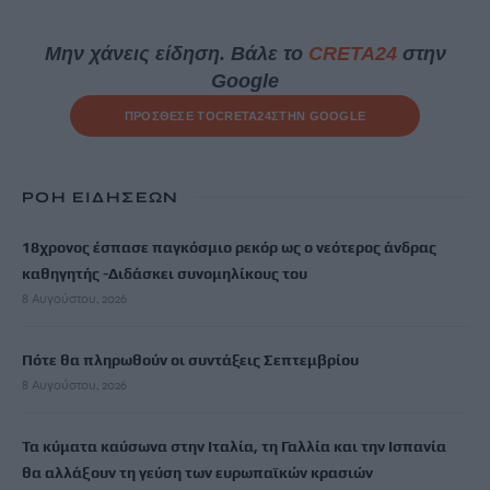
Μην χάνεις είδηση. Βάλε το
CRETA24
στην
Google
ΠΡΟΣΘΕΣΕ ΤΟ
CRETA24
ΣΤΗΝ GOOGLE
ΡΟΗ ΕΙΔΗΣΕΩΝ
18χρονος έσπασε παγκόσμιο ρεκόρ ως ο νεότερος άνδρας
καθηγητής -Διδάσκει συνομηλίκους του
8 Αυγούστου, 2026
Πότε θα πληρωθούν οι συντάξεις Σεπτεμβρίου
8 Αυγούστου, 2026
Τα κύματα καύσωνα στην Ιταλία, τη Γαλλία και την Ισπανία
θα αλλάξουν τη γεύση των ευρωπαϊκών κρασιών