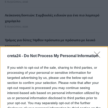
8 Αυγούστου, 2026
Λεύκανση δοντιών: Συμβουλές ειδικών για ένα πιο λαμπερό
χαμόγελο
8 Αυγούστου, 2026
Τρόμος για δύτες: Ήρθαν πρόσωπο με πρόσωπο με λευκό
καρχαρία
8 Αυγούστου, 2026
creta24 -
Do Not Process My Personal Information
Έως τις 31 Αυγούστου οι θερινές εκπτώσεις – Ποιες οι
If you wish to opt-out of the sale, sharing to third parties, or
υποχρεώσεις των επιχειρήσεων
processing of your personal or sensitive information for
8 Αυγούστου, 2026
targeted advertising by us, please use the below opt-out
section to confirm your selection. Please note that after your
opt-out request is processed you may continue seeing
Δεκαπενταύγουστος: Πώς θα πληρωθούν όσοι εργαστούν –
interest-based ads based on personal information utilized by
Αναλυτικά οι αργίες του έτους
us or personal information disclosed to third parties prior to
8 Αυγούστου, 2026
your opt-out. You may separately opt-out of the further
disclosure of your personal information by third parties on the