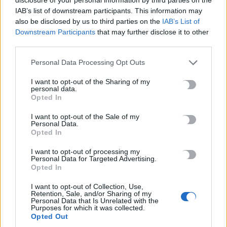
IAB’s list of downstream participants. This information may
«Ergani app»: Νέα εφαρμογή για εργοδότες – Πώς θα κάνετε
also be disclosed by us to third parties on the
IAB’s List of
πρόσληψη μέσω κινητού
Downstream Participants
that may further disclose it to other
8 Αυγούστου, 2026
third parties.
Personal Data Processing Opt Outs
Χανιά: Δίκτυο περισσότερων από 60 κρηνών προσφέρει
δωρεάν πόσιμο νερό σε δημόσιους χώρους
I want to opt-out of the Sharing of my
personal data.
8 Αυγούστου, 2026
Opted In
I want to opt-out of the Sale of my
Personal Data.
TRENDING
Opted In
#
ΚΑΥΣΩΝΑΣ
#
ΚΡΑΣΙ
#
ΛΕΥΚΑΝΣΗ ΔΟΝΤΙΩΝ
#
ΚΑΡΧΑΡΙΑΣ
I want to opt-out of processing my
Personal Data for Targeted Advertising.
Opted In
I want to opt-out of Collection, Use,
Retention, Sale, and/or Sharing of my
Personal Data that Is Unrelated with the
Purposes for which it was collected.
ΣΧΕΤΙΚΆ ΆΡΘΡΑ
Opted Out