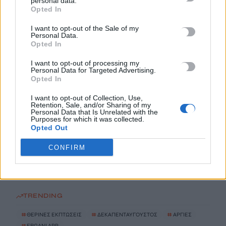
personal data.
8 Αυγούστου, 2026
Opted In
I want to opt-out of the Sale of my
Από την Παρασκευή 11 Σεπτεμβρίου το καθιερωμένο παζάρι
Personal Data.
από τον «Σύνδεσμο Μελών Γυναικείων Σωματείων Ηρακλείου
Opted In
και Ν. Ηρακλείου»
I want to opt-out of processing my
8 Αυγούστου, 2026
Personal Data for Targeted Advertising.
Opted In
Τουρισμός για Ολους 2026-2027: Τα SOS για να «κλειδώσετε»
I want to opt-out of Collection, Use,
το voucher διακοπών
Retention, Sale, and/or Sharing of my
Personal Data that Is Unrelated with the
8 Αυγούστου, 2026
Purposes for which it was collected.
Opted Out
Ηράκλειο: Περιπατητής χρειάστηκε βοήθεια σε φαράγγι
CONFIRM
8 Αυγούστου, 2026
TRENDING
#
ΘΕΡΙΝΕΣ ΕΚΠΤΩΣΕΙΣ
#
ΔΕΚΑΠΕΝΤΑΥΓΟΥΣΤΟΣ
#
ΑΡΓΙΕΣ
#
ERGANI APP