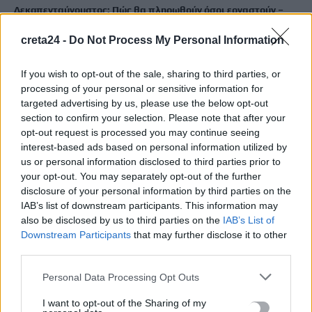
Δεκαπενταύγουστος: Πώς θα πληρωθούν όσοι εργαστούν –
Αναλυτικά οι αργίες του έτους
creta24 -
Do Not Process My Personal Information
8 Αυγούστου, 2026
If you wish to opt-out of the sale, sharing to third parties, or
«Ergani app»: Νέα εφαρμογή για εργοδότες – Πώς θα κάνετε
processing of your personal or sensitive information for
πρόσληψη μέσω κινητού
targeted advertising by us, please use the below opt-out
8 Αυγούστου, 2026
section to confirm your selection. Please note that after your
opt-out request is processed you may continue seeing
interest-based ads based on personal information utilized by
Χανιά: Δίκτυο περισσότερων από 60 κρηνών προσφέρει
us or personal information disclosed to third parties prior to
δωρεάν πόσιμο νερό σε δημόσιους χώρους
your opt-out. You may separately opt-out of the further
8 Αυγούστου, 2026
disclosure of your personal information by third parties on the
IAB’s list of downstream participants. This information may
also be disclosed by us to third parties on the
IAB’s List of
Δύο συναυλίες του Νίκου Ανδρουλάκη στο Ηράκλειο
Downstream Participants
that may further disclose it to other
8 Αυγούστου, 2026
third parties.
Personal Data Processing Opt Outs
“Έρθεις δεν έρθεις…θα σ”αγκαλιάζω”: Συναυλία αγάπης στις
24 Αυγούστου στο ΕΛ.ΜΕ.ΠΑ.
I want to opt-out of the Sharing of my