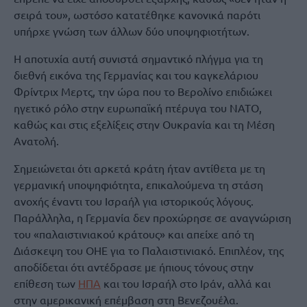
σειρά του», ωστόσο κατατέθηκε κανονικά παρότι
υπήρχε γνώση των άλλων δύο υποψηφιοτήτων.
Η αποτυχία αυτή συνιστά σημαντικό πλήγμα για τη
διεθνή εικόνα της Γερμανίας και του καγκελάριου
Φρίντριχ Μερτς, την ώρα που το Βερολίνο επιδιώκει
ηγετικό ρόλο στην ευρωπαϊκή πτέρυγα του ΝΑΤΟ,
καθώς και στις εξελίξεις στην Ουκρανία και τη Μέση
Ανατολή.
Σημειώνεται ότι αρκετά κράτη ήταν αντίθετα με τη
γερμανική υποψηφιότητα, επικαλούμενα τη στάση
ανοχής έναντι του Ισραήλ για ιστορικούς λόγους.
Παράλληλα, η Γερμανία δεν προχώρησε σε αναγνώριση
του «παλαιστινιακού κράτους» και απείχε από τη
Διάσκεψη του ΟΗΕ για το Παλαιστινιακό. Επιπλέον, της
αποδίδεται ότι αντέδρασε με ήπιους τόνους στην
επίθεση των
ΗΠΑ
και του Ισραήλ στο Ιράν, αλλά και
στην αμερικανική επέμβαση στη Βενεζουέλα.