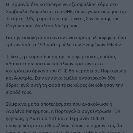
Η Γερμανία δεν κατάφερε να εξασφαλίσει έδρα στο
Συμβούλιο Ασφαλείας του ΟΗΕ, όπως γνωστοποίησε την
Τετάρτη, 3/6, η πρόεδρος της Γενικής Συνέλευσης του
Οργανισμού, Αναλένα Μπέρμποκ.
Για την εκλογή απαιτούνταν ενισχυμένη πλειοψηφία δύο
τρίτων από τα 193 κράτη-μέλη των Ηνωμένων Εθνών.
Τελικά, η εκπροσώπηση της περιφερειακής ομάδας
«Δυτικοευρωπαϊκών και άλλων κρατών» στο
ισχυρότερο όργανο του ΟΗΕ θα περάσει σε Πορτογαλία
και Αυστρία. Στην εν λόγω ομάδα αντιστοιχούν δύο
έδρες, ενώ αυτή τη φορά τρεις χώρες διεκδίκησαν την
είσοδό τους.
Σύμφωνα με τα αποτελέσματα που ανακοίνωσε η
Αναλένα Μπέρμποκ, η Πορτογαλία συγκέντρωσε 134
ψήφους, η Αυστρία 131 και η Γερμανία 104. Η
υποψηφιότητα του Βερολίνου, όπως επισημαίνεται, θα
έπρεπε να είχε αποσυρθεί εξαρχής, καθώς «δεν ήταν η