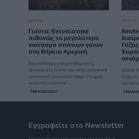
ΔΙΕΘΝΗ
ΔΙΕΘΝΗ
Γιούτα: Εντοπίστηκε
Reute
πιθανώς το μεγαλύτερο
διαίρ
κοίτασμα σπάνιων γαιών
Γάζας
στη Βόρεια Αμερική
Χαμάς
σενάρ
Στο υπέδαφος μιας μεταλλευτικής
έκτασης στη Γιούτα των ΗΠΑ, πρόσφατη
Μία de f
ερευνητική γεώτρηση έφερε στο φως
Γάζας σε
αυτό που ενδέχεται…
Ισραήλ κ
Newsroom
News
Εγγραφείτε στο Newsletter
Εγγραφείτε στις ενημερώσεις του creta24.gr