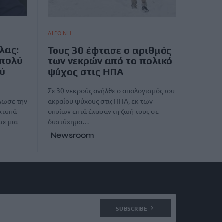
ΔΙΕΘΝΗ
λας:
Τους 30 έφτασε ο αριθμός
 πολύ
των νεκρών από το πολικό
ού
ψύχος στις ΗΠΑ
Σε 30 νεκρούς ανήλθε ο απολογισμός του
ακραίου ψύχους στις ΗΠΑ, εκ των
λωσε την
οποίων επτά έχασαν τη ζωή τους σε
 χτυπά
δυστύχημα…
σε μια
Newsroom
SUBSCRIBE