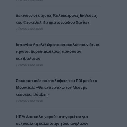
Ξεκινούν οι ετήσιες Καλοκαιρινές Εκθέσεις
του Φεστιβάλ Κινηματογράφου Χανίων
7 Αυγούστου, 2026
Ισπανία: Απολιθώματα αποκαλύπτουν ότι οι
πρώτοι Ευρωπαίοι ίσως ασκούσαν
κανιβαλισμό
7 Αυγούστου, 2026
Σοκαριστικές αποκαλύψεις του FBI μετά το
Μουντιάλ: «Θα ανατινάξω τον Μέσι με
τέσσερις βόμβες»
7 Αυγούστου, 2026
ΗΠΑ: Δασκάλα χορού κατηγορείται για
σεξουαλική κακοποίηση δύο ανήλικων