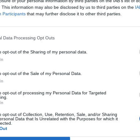
مشاهد خاصة للعربية لل
losure of your personal information by third parties on the IAB’s list of
. This information may also be disclosed by us to third parties on the
IA
8yLRWq
Participants
that may further disclose it to other third parties.
March 31, 2026
 όχημα στο οποίο επιβίβασαν δια της βίας τη
l Data Processing Opt Outs
ου φορούσαν πολιτικά.
o opt-out of the Sharing of my personal data.
ητο των απαγωγέων ανατράπηκε και ακολούθησε ανταλλαγή
In
ίες αναφέρουν ότι η δημοσιογράφος, που
και πλέον νοσηλεύεται.
o opt-out of the Sale of my Personal Data.
In
to opt-out of processing my Personal Data for Targeted
ing.
ΟΓΡΑΦΟΣ
In
o opt-out of Collection, Use, Retention, Sale, and/or Sharing
ersonal Data that Is Unrelated with the Purposes for which it
lected.
ΕΠΌΜΕΝΟ
Out