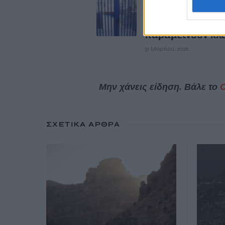
Κακοκαιρία Ermi
Τηλεκπαίδευση 
σχολεία που θα
παραμείνουν κλ
31 Μαρτίου, 2026
Μην χάνεις είδηση. Βάλε το
ΣΧΕΤΙΚΆ ΆΡΘΡΑ