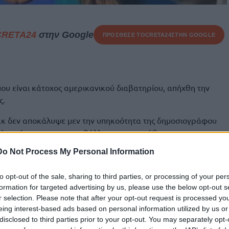
CRETA24
στην Google
ΠΡΟΣΘΕΣΕ ΤΟ
CRETA24
ΣΤΗΝ GOOGLE
που είναι κάτοχος αμερικανικού διαβατηρίου, απήχθη την
ς.
άκ δεν αποκάλυψε μεν την υπηκοότητα της δημοσιογράφου
 ένας ύποπτος και καταβάλλονται προσπάθειες για την
Do Not Process My Personal Information
ορίες από το Ιράκ αναφέρουν ότι η Κίτλεσον εντοπίστηκε
to opt-out of the sale, sharing to third parties, or processing of your per
formation for targeted advertising by us, please use the below opt-out s
ξενοδοχείο «Palestine» στην οδό Αλ-Σαάντουν. Το Αl
r selection. Please note that after your opt-out request is processed y
eing interest-based ads based on personal information utilized by us or
μερα ασφαλείας με την απαγωγή.
disclosed to third parties prior to your opt-out. You may separately opt-