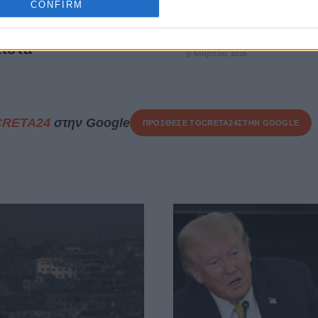
nio:
Έτρεξαν και οι
CONFIRM
σε
αστυνομικοί στο Run
Greece!
ειστά
31 Μαρτίου, 2026
CRETA24
στην Google
ΠΡΟΣΘΕΣΕ ΤΟ
CRETA24
ΣΤΗΝ GOOGLE