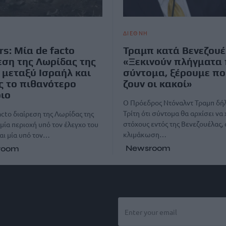
ΔΙΕΘΝΗ
rs: Μία de facto
Τραμπ κατά Βενεζουέ
εση της Λωρίδας της
«Ξεκινούν πλήγματα
 μεταξύ Ισραήλ και
σύντομα, ξέρουμε π
 το πιθανότερο
ζουν οι κακοί»
ιο
Ο Πρόεδρος Ντόναλντ Τραμπ δή
Τρίτη ότι σύντομα θα αρχίσει να
acto διαίρεση της Λωρίδας της
στόχους εντός της Βενεζουέλας, 
 μία περιοχή υπό τον έλεγχο του
κλιμάκωση…
αι μία υπό τον…
Newsroom
room