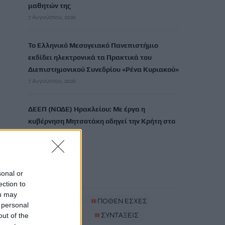
μαθητών της
7 Αυγούστου, 2026
Το Ελληνικό Μεσογειακό Πανεπιστήμιο
εκδίδει ηλεκτρονικά τα Πρακτικά του
Διεπιστημονικού Συνεδρίου «Ρένα Κυριακού»
7 Αυγούστου, 2026
ΔΕΕΠ (ΝΟΔΕ) Ηρακλείου: Με έργα η
κυβέρνηση Μητσοτάκη οδηγεί την Κρήτη στο
μέλλον
7 Αυγούστου, 2026
sonal or
TRENDING
ection to
ou may
#
ΚΑΠΝΙΣΜΑ
#
ΠΟΘΕΝ ΕΣΧΕΣ
 personal
#
ΠΛΗΡΩΜΕΣ
#
ΣΥΝΤΑΞΕΙΣ
out of the