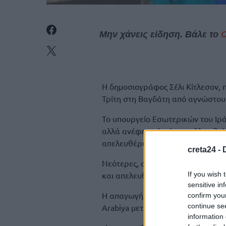
Μην χάνεις είδηση. Βάλε το
Η δημοσιογράφος Σέλι Κίτλεσον, 
Τρίτη στη Βαγδάτη από αγνώστου
Το υπουργείο Εσωτερικών του Ιρ
αλλά ανέφερε ότι έχει συλληφθεί
απελευθέρωσή της.
creta24 -
Νεότερες, ανεπιβεβαίωτες πληροφ
If you wish 
και απελευθερώθηκε.
sensitive in
Η απαγωγή έλαβε χώρα κοντά στο 
confirm you
continue se
Arabiya μετέδωσε βίντεο από κά
information 