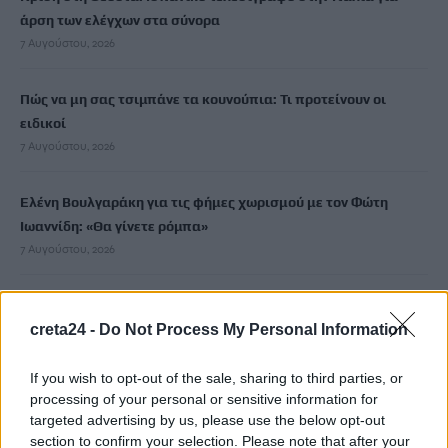
άρση των ελέγχων στα σύνορα
7 Αυγούστου, 2026
Πώς να μη σας τσιμπάνε τα κουνούπια: Τι προτείνουν οι
ειδικοί
7 Αυγούστου, 2026
Ελένη Βουλγαράκη για τις φήμες χωρισμού με τον Φώτη
Ιωαννίδη: «Θα γίνετε ρόμπα»
7 Αυγούστου, 2026
ΗΠΑ: 15χρονος ντυμένος κλόουν φέρεται να σκότωσε 78χρονο
βετεράνο
creta24 -
Do Not Process My Personal Information
7 Αυγούστου, 2026
If you wish to opt-out of the sale, sharing to third parties, or
processing of your personal or sensitive information for
targeted advertising by us, please use the below opt-out
TRENDING
section to confirm your selection. Please note that after your