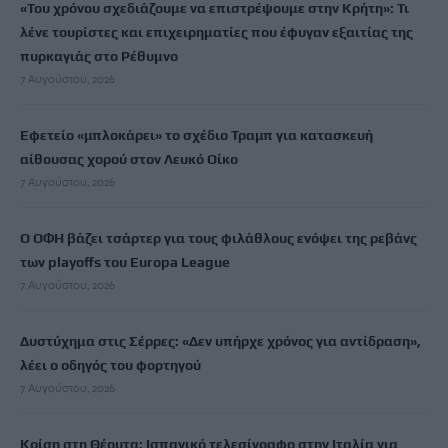
«Του χρόνου σχεδιάζουμε να επιστρέψουμε στην Κρήτη»: Τι
λένε τουρίστες και επιχειρηματίες που έφυγαν εξαιτίας της
πυρκαγιάς στο Ρέθυμνο
7 Αυγούστου, 2026
Εφετείο «μπλοκάρει» το σχέδιο Τραμπ για κατασκευή
αίθουσας χορού στον Λευκό Οίκο
7 Αυγούστου, 2026
Ο ΟΦΗ βάζει τσάρτερ για τους φιλάθλους ενόψει της ρεβάνς
των playoffs του Europa League
7 Αυγούστου, 2026
Δυστύχημα στις Σέρρες: «Δεν υπήρχε χρόνος για αντίδραση»,
λέει ο οδηγός του φορτηγού
7 Αυγούστου, 2026
Κρίση στη Θέουτα: Ισπανικό τελεσίγραφο στην Ιταλία για