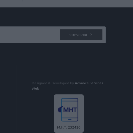
SUBSCRIBE
Designed & Developed by
Advance Services
Web
Μ.Η.Τ. 232420