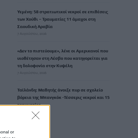
Υεμένη: 58 στρατιωτικοί νεκροί σε επιθέσεις
των Χούθι – Τραυματίες 11 άμαχοι στη
Σαουδική Αραβία
7 Αυγούστου, 2026
«Δεν το πιστεύουμε», λένε οι Αμερικανοί που
υιοθέτησαν στη Λέσβο που κατηγορείται για
τη δολοφονία στην Κυψέλη
7 Αυγούστου, 2026
Ταϊλάνδη: Μαθητής άνοιξε πυρ σε σχολείο
βόρεια της Μπανγκόκ -Τέσσερις νεκροί και 15
τραυματίες
7 Αυγούστου, 2026
sonal or
TRENDING