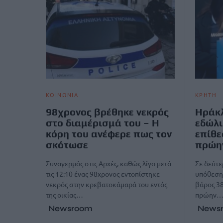
ΚΟΙΝΩΝΙΑ
ΚΡΗΤΗ
98χρονος βρέθηκε νεκρός
Ηράκλ
στο διαμέρισμά του – Η
εδώλι
κόρη του ανέφερε πως τον
επίθε
σκότωσε
πρώην
Συναγερμός στις Αρχές, καθώς λίγο μετά
Σε δεύτε
τις 12:10 ένας 98χρονος εντοπίστηκε
υπόθεση 
νεκρός στην κρεβατοκάμαρά του εντός
βάρος 38
της οικίας…
πρώην
Newsroom
News