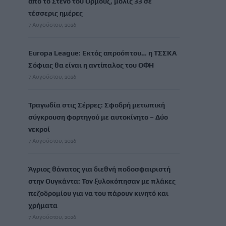
από το Στενό του Ορμούζ, μόλις 33 σε
τέσσερις ημέρες
7 Αυγούστου, 2026
Europa League: Εκτός απροόπτου… η ΤΣΣΚΑ
Σόφιας θα είναι η αντίπαλος του ΟΦΗ
7 Αυγούστου, 2026
Τραγωδία στις Σέρρες: Σφοδρή μετωπική
σύγκρουση φορτηγού με αυτοκίνητο – Δύο
νεκροί
7 Αυγούστου, 2026
Άγριος θάνατος για διεθνή ποδοσφαιριστή
στην Ουγκάντα: Τον ξυλοκόπησαν με πλάκες
πεζοδρομίου για να του πάρουν κινητό και
χρήματα
7 Αυγούστου, 2026