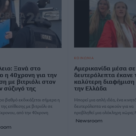
ΚΟΙΝΩΝΙΑ
ειο: Ξανά στο
Αμερικανίδα μέσα σε
ο η 40χρονη για την
δευτερόλεπτα έκανε 
ση με βιτριόλι στον
καλύτερη διαφήμιση 
 σύζυγό της
την Ελλάδα
ρο βαθμό εκδικάζεται σήμερα η
Μπορεί μια απλή ιδέα, ένα κινητό
της επίθεσης με βιτριόλι σε
δευτερόλεπτα να αρκούν για να
χρονου, από την 40χρονη
προβληθεί μια ολόκληρη χώρα;
…
Newsroom
room