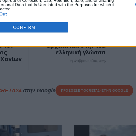
o opt-out of Collection, Use, Retention, Sale, and/or Sharing
ersonal Data that Is Unrelated with the Purposes for which it
lected.
ΕΠΌΜΕΝΟ
Out
Χανιά: Ομιλία για την
CONFIRM
ποντιακή διάλεκτο ως
γέφυρα ανάμεσα στην
ό τον
αρχαία και στην νέα
ίας
ελληνική γλώσσα
 Χανίων
13 Φεβρουαρίου, 2025
CRETA24
στην Google
ΠΡΟΣΘΕΣΕ ΤΟ
CRETA24
ΣΤΗΝ GOOGLE