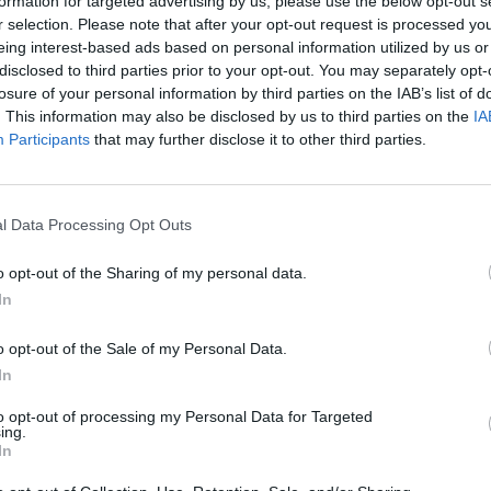
formation for targeted advertising by us, please use the below opt-out s
 (Α’ 207), και έχουν εκδώσει βεβαίωση ευάλωτου οφειλέτη,
r selection. Please note that after your opt-out request is processed y
υ άρθρου. Η βεβαίωση ευάλωτου οφειλέτη εκδίδεται
eing interest-based ads based on personal information utilized by us or
σω του gov.gr, στην παρακάτω διεύθυνση:
disclosed to third parties prior to your opt-out. You may separately opt-
usia-kai-phorologia/diakheirise-opheilon/bebaiose-eualotou-
losure of your personal information by third parties on the IAB’s list of
. This information may also be disclosed by us to third parties on the
IA
Participants
that may further disclose it to other third parties.
 στην κατηγορία του ευάλωτου οφειλέτη: Οι οφειλές
οφλούνται σε έως εξήντα (60) δόσεις, χωρίς απαλλαγή
l Data Processing Opt Outs
 εξοφληθούν ή ρυθμιστούν έως την καθορισμένη προθεσμία,
o opt-out of the Sharing of my personal data.
27/2023, όπως έχει τροποποιηθεί με τον νόμο 5043/2023,
In
ς διαδικασίες είσπραξης. Στη συνέχεια, οι τράπεζες, μέσω
α δεσμεύσουν τραπεζικούς λογαριασμούς των οφειλετών
o opt-out of the Sale of my Personal Data.
εις.
In
ενοι καλούνται να τακτοποιήσουν άμεσα τις οφειλές τους,
to opt-out of processing my Personal Data for Targeted
ύθμισης, ώστε να αποφύγουν τις συνέπειες της
ing.
In