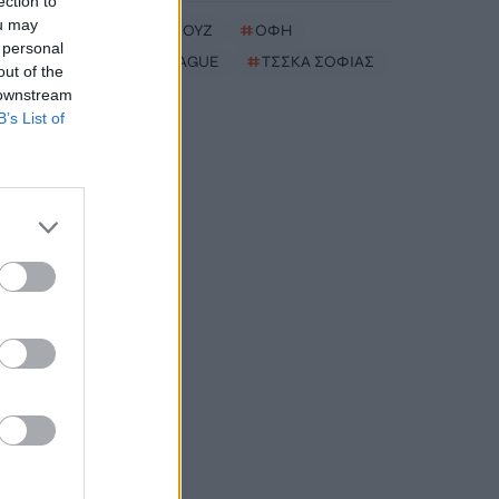
ection to
ou may
#
ΣΤΕΝΑ ΟΡΜΟΥΖ
#
ΟΦΗ
 personal
#
EUROPA LEAGUE
#
ΤΣΣΚΑ ΣΟΦΙΑΣ
out of the
 downstream
B’s List of