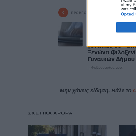
I want t
of my P
was col
ΠΡΟΗΓΟΎΜΕΝΟ
Opted 
Εκμάθηση
Ηλεκτρονικών
Υπολογιστών σε
γυναίκες 60+ απ
Ξενώνα Φιλοξεν
Γυναικών Δήμου
13 Φεβρουαρίου, 2025
Μην χάνεις είδηση. Βάλε το
ΣΧΕΤΙΚΆ ΆΡΘΡΑ