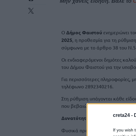
Μην χάνεις είδηση. Βάλε το
Ο
Δήμος Φαιστού
ενημερώνει του
2025
, η προθεσμία για τη ρύθμισ
σύμφωνα με το άρθρο 38 του Ν.5
Οι ενδιαφερόμενοι δημότες καλο
του Δήμου Φαιστού για την υποβο
Για περισσότερες πληροφορίες, μ
τηλέφωνο 2892340216.
Στη ρύθμιση υπάγονται κάθε είδ
που βεβαιώθηκαν έως τις 31 Οκτ
creta24 -
Δυνατότητα υπαγωγής στη ρύθμ
Φυσικά πρόσωπα που πληρούν τα 
If you wish 