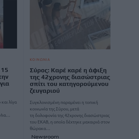
ΚΟΙΝΩΝΙΑ
 15
Σύρος: Καρέ καρέ η άφιξη
την
της 42χρονης διασώστριας
για
σπίτι του κατηγορούμενου
ζευγαριού
 και λίγα
Συγκλονισμένη παραμένει η τοπική
κοινωνία της Σύρου, μετά
 Μια…
τη δολοφονία της 42χρονης διασώστριας
του ΕΚΑΒ, η οποία δέχτηκε μαχαιριά στον
θώρακα…
Newsroom