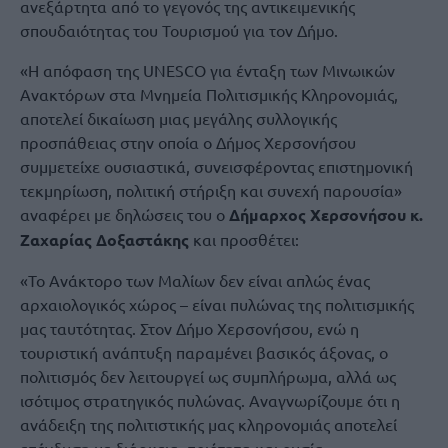
ανεξάρτητα από το γεγονός της αντικειμενικής
σπουδαιότητας του Τουρισμού για τον Δήμο.
«Η απόφαση της UNESCO για ένταξη των Μινωικών
Ανακτόρων στα Μνημεία Πολιτισμικής Κληρονομιάς,
αποτελεί δικαίωση μιας μεγάλης συλλογικής
προσπάθειας στην οποία ο Δήμος Χερσονήσου
συμμετείχε ουσιαστικά, συνεισφέροντας επιστημονική
τεκμηρίωση, πολιτική στήριξη και συνεχή παρουσία»
αναφέρει με δηλώσεις του ο
Δήμαρχος Χερσονήσου κ.
Ζαχαρίας Δοξαστάκης
και προσθέτει:
«Το Ανάκτορο των Μαλίων δεν είναι απλώς ένας
αρχαιολογικός χώρος – είναι πυλώνας της πολιτισμικής
μας ταυτότητας. Στον Δήμο Χερσονήσου, ενώ η
τουριστική ανάπτυξη παραμένει βασικός άξονας, ο
πολιτισμός δεν λειτουργεί ως συμπλήρωμα, αλλά ως
ισότιμος στρατηγικός πυλώνας. Αναγνωρίζουμε ότι η
ανάδειξη της πολιτιστικής μας κληρονομιάς αποτελεί