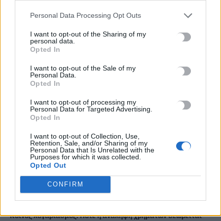
Personal Data Processing Opt Outs
Πέθανε ο συγγραφέας και στοχαστής Στέλιος Ράμφος
I want to opt-out of the Sharing of my
10 Αυγούστου, 2026
personal data.
Opted In
Προθεσμία για να δώσουν εξηγήσεις για την προσγείωση στο
I want to opt-out of the Sale of my
Personal Data.
Σαρακήνικο πήραν ο χειριστής και ο ιδιοκτήτης του
Opted In
ελικοπτέρου
10 Αυγούστου, 2026
I want to opt-out of processing my
Personal Data for Targeted Advertising.
Opted In
Υπό έλεγχο η πυρκαγιά στον Κουβαρά Αττικής, παραμένουν
I want to opt-out of Collection, Use,
καπνογόνα σημεία – Προβληματίζουν οι ισχυροί άνεμοι
Retention, Sale, and/or Sharing of my
10 Αυγούστου, 2026
Personal Data that Is Unrelated with the
Purposes for which it was collected.
Opted Out
Ενετικά Τείχη: Ο κόσμος “αγκαλιάζει” τα αναψυκτήρια
CONFIRM
10 Αυγούστου, 2026
Κοινός λογαριασμός: Πότε η ανάληψη χρημάτων θεωρείται