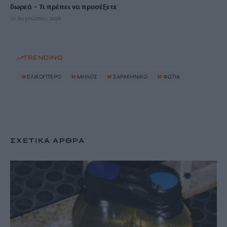
δωρεά – Τι πρέπει να προσέξετε
10 Αυγούστου, 2026
TRENDING
#
ΕΛΙΚΟΠΤΕΡΟ
#
ΜΗΛΟΣ
#
ΣΑΡΑΚΗΝΙΚΟ
#
ΦΩΤΙΑ
ΣΧΕΤΙΚΆ ΆΡΘΡΑ