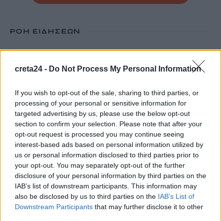
ΡΟΗ ΕΙΔΗΣΕΩΝ
Με τι καιρό θα γιορτάσουμε τον Δεκαπενταύγουστο
10 Αυγούστου, 2026
creta24 -
Do Not Process My Personal Information
If you wish to opt-out of the sale, sharing to third parties, or
«Συγγνώμη που δεν κατάφερα να σε προστατεύσω»: Η
processing of your personal or sensitive information for
ανάρτηση της Αφροδίτης Νέστορα για τη μητέρα της
targeted advertising by us, please use the below opt-out
10 Αυγούστου, 2026
section to confirm your selection. Please note that after your
opt-out request is processed you may continue seeing
Κρήτη: 500.000 ευρώ για έργα οδικής ασφάλειας –
interest-based ads based on personal information utilized by
us or personal information disclosed to third parties prior to
Διαγραμμίσεις και ανακλαστήρες σε 150 χλμ. οδικού δικτύου
your opt-out. You may separately opt-out of the further
10 Αυγούστου, 2026
disclosure of your personal information by third parties on the
IAB’s list of downstream participants. This information may
Δήμος Μινώα Πεδιάδας: 285 ζώα έλαβαν κτηνιατρική
also be disclosed by us to third parties on the
IAB’s List of
φροντίδα
Downstream Participants
that may further disclose it to other
third parties.
10 Αυγούστου, 2026