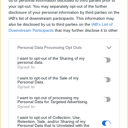
us or personal information disclosed to third parties prior to
καθηγητής -Διδάσκει συνομηλίκους του
your opt-out. You may separately opt-out of the further
8 Αυγούστου, 2026
disclosure of your personal information by third parties on the
IAB’s list of downstream participants. This information may
also be disclosed by us to third parties on the
IAB’s List of
Πότε θα πληρωθούν οι συντάξεις Σεπτεμβρίου
Downstream Participants
that may further disclose it to other
8 Αυγούστου, 2026
third parties.
Personal Data Processing Opt Outs
Τα κύματα καύσωνα στην Ιταλία, τη Γαλλία και την Ισπανία
θα αλλάξουν τη γεύση των ευρωπαϊκών κρασιών
I want to opt-out of the Sharing of my
personal data.
8 Αυγούστου, 2026
Opted In
I want to opt-out of the Sale of my
Λεύκανση δοντιών: Συμβουλές ειδικών για ένα πιο λαμπερό
Personal Data.
χαμόγελο
Opted In
8 Αυγούστου, 2026
I want to opt-out of processing my
Personal Data for Targeted Advertising.
Opted In
Τρόμος για δύτες: Ήρθαν πρόσωπο με πρόσωπο με λευκό
καρχαρία
I want to opt-out of Collection, Use,
Retention, Sale, and/or Sharing of my
8 Αυγούστου, 2026
Personal Data that Is Unrelated with the