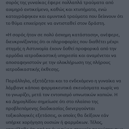
σορός της γυναίκας έφερε πολλαπλά τραύματα από
αιχμηρό αντικείμενο, καθώς και χτυπήματα, ενώ
καταγράφηκαν και αμυντικά τραύματα που δείχνουν ότι
το θύμα επιχείρησε να αντισταθεί στον δράστη.
«Η σορός ήταν σε πολύ άσχημη κατάσταση», ανέφερε,
διευκρινίζοντας ότι οι πληροφορίες που διαθέτει μέχρι
στιγμής η Αστυνομία έχουν δοθεί προφορικά από την
αρμόδια ιατροδικαστική υπηρεσία και αναμένεται να
αποσαφηνιστούν με την ολοκλήρωση της πλήρους
ιατροδικαστικής έκθεσης.
Παράλληλα, εξετάζεται και το ενδεχόμενο η γυναίκα να
λάμβανε κάποια φαρμακευτικά σκευάσματα χωρίς να
το γνωρίζει, μετά τον εντοπισμό υπνωτικών χαπιών. Η
κα Δημογλίδου σημείωσε ότι στο πλαίσιο της
προβλεπόμενης διαδικασίας διενεργούνται
τοξικολογικές εξετάσεις, οι οποίες θα δείξουν εάν
υπήρχε χορήγηση ουσιών ή φαρμάκων. Τέλος,
επανέλαβε ότι από τα έως τώρα στοιχεία προκύπτει πως