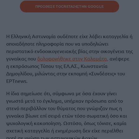
ΠΡΟΣΘΕΣΕ ΤΟ
CRETA24
ΣΤΗΝ GOOGLE
Η Ελληνική Αστυνομία ουδέποτε είχε λάβει καταγγελία ή
οποιαδήποτε πληροφορία που να υποδηλώνει
περιστατικό ενδοοικογενειακής βίας στην οικογένεια της
γυναίκας που
δολοφονήθηκε στην Καλαμάτα,
ανέφερε
η εκπρόσωπος Τύπου της ΕΛ.ΑΣ., Κωνσταντία
Δημογλίδου, μιλώντας στην εκπομπή «Συνδέσεις» του
ΕΡΤnews.
Η ίδια σημείωσε ότι, σύμφωνα με όσα έχουν γίνει
γνωστά μετά το έγκλημα, υπήρχαν πρόσωπα από το
στενό περιβάλλον του θύματος που γνώριζαν πως η
γυναίκα βίωνε επί σειρά ετών τόσο σωματική όσο και
ψυχολογική κακοποίηση. Ωστόσο, όπως τόνισε, καμία
σχετική καταγγελία ή ενημέρωση δεν είχε περιέλθει
ποτέ σε γνώση των αστυνομικών Αρχών.