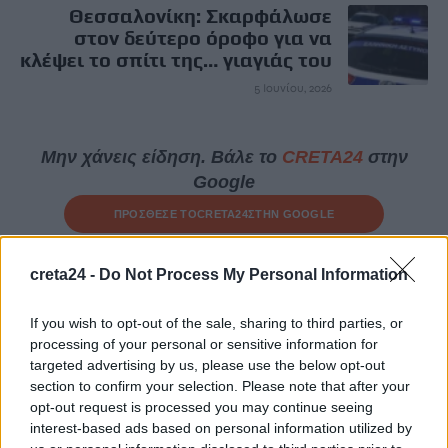
Θεσσαλονίκη: Σκαρφάλωσε
στον δεύτερο όροφο για να
κλέψει το σπίτι της… γιαγιάς του
5 Ιουνίου, 2026
Μην χάνεις είδηση. Βάλε το
CRETA24
στην
Google
ΠΡΟΣΘΕΣΕ ΤΟ
CRETA24
ΣΤΗΝ GOOGLE
creta24 -
Do Not Process My Personal Information
ΡΟΗ ΕΙΔΗΣΕΩΝ
If you wish to opt-out of the sale, sharing to third parties, or
Θεατρική αφήγηση «Έρευσεν ύδωρ» στο Δημοτικό Σχολείο
processing of your personal or sensitive information for
Κεφαλά
targeted advertising by us, please use the below opt-out
8 Αυγούστου, 2026
section to confirm your selection. Please note that after your
opt-out request is processed you may continue seeing
interest-based ads based on personal information utilized by
18χρονος έσπασε παγκόσμιο ρεκόρ ως ο νεότερος άνδρας