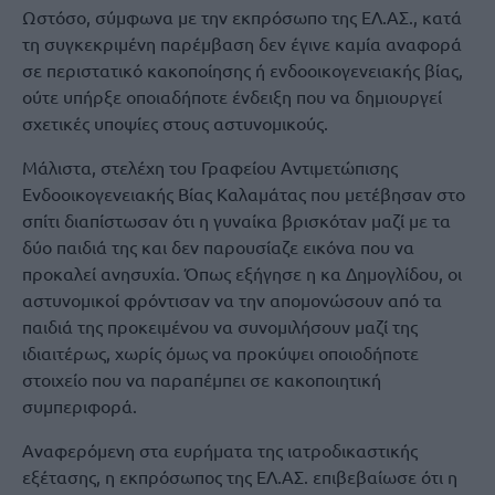
Ωστόσο, σύμφωνα με την εκπρόσωπο της ΕΛ.ΑΣ., κατά
τη συγκεκριμένη παρέμβαση δεν έγινε καμία αναφορά
σε περιστατικό κακοποίησης ή ενδοοικογενειακής βίας,
ούτε υπήρξε οποιαδήποτε ένδειξη που να δημιουργεί
σχετικές υποψίες στους αστυνομικούς.
Μάλιστα, στελέχη του Γραφείου Αντιμετώπισης
Ενδοοικογενειακής Βίας Καλαμάτας που μετέβησαν στο
σπίτι διαπίστωσαν ότι η γυναίκα βρισκόταν μαζί με τα
δύο παιδιά της και δεν παρουσίαζε εικόνα που να
προκαλεί ανησυχία. Όπως εξήγησε η κα Δημογλίδου, οι
αστυνομικοί φρόντισαν να την απομονώσουν από τα
παιδιά της προκειμένου να συνομιλήσουν μαζί της
ιδιαιτέρως, χωρίς όμως να προκύψει οποιοδήποτε
στοιχείο που να παραπέμπει σε κακοποιητική
συμπεριφορά.
Αναφερόμενη στα ευρήματα της ιατροδικαστικής
εξέτασης, η εκπρόσωπος της ΕΛ.ΑΣ. επιβεβαίωσε ότι η