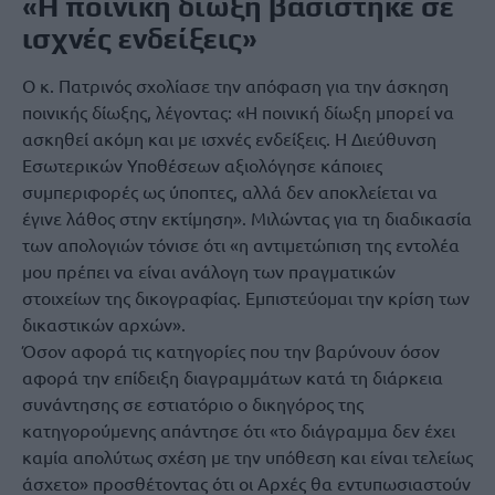
«Η ποινική δίωξη βασίστηκε σε
ισχνές ενδείξεις»
Ο κ. Πατρινός σχολίασε την απόφαση για την άσκηση
ποινικής δίωξης, λέγοντας: «Η ποινική δίωξη μπορεί να
ασκηθεί ακόμη και με ισχνές ενδείξεις. Η Διεύθυνση
Εσωτερικών Υποθέσεων αξιολόγησε κάποιες
συμπεριφορές ως ύποπτες, αλλά δεν αποκλείεται να
έγινε λάθος στην εκτίμηση». Μιλώντας για τη διαδικασία
των απολογιών τόνισε ότι «η αντιμετώπιση της εντολέα
μου πρέπει να είναι ανάλογη των πραγματικών
στοιχείων της δικογραφίας. Εμπιστεύομαι την κρίση των
δικαστικών αρχών».
Όσον αφορά τις κατηγορίες που την βαρύνουν όσον
αφορά την επίδειξη διαγραμμάτων κατά τη διάρκεια
συνάντησης σε εστιατόριο ο δικηγόρος της
κατηγορούμενης απάντησε ότι «το διάγραμμα δεν έχει
καμία απολύτως σχέση με την υπόθεση και είναι τελείως
άσχετο» προσθέτοντας ότι οι Αρχές θα εντυπωσιαστούν