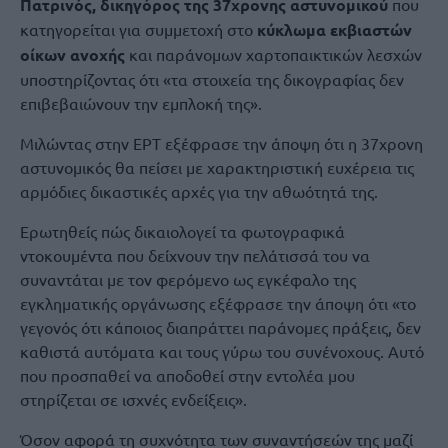
Πατρινός, δικηγόρος της 37χρονης αστυνομικού
που
κατηγορείται για συμμετοχή στο
κύκλωμα εκβιαστών
οίκων ανοχής
και παράνομων χαρτοπαικτικών λεσχών
υποστηρίζοντας ότι «τα στοιχεία της δικογραφίας δεν
επιβεβαιώνουν την εμπλοκή της».
Μιλώντας στην ΕΡΤ εξέφρασε την άποψη ότι η 37χρονη
αστυνομικός θα πείσει με χαρακτηριστική ευχέρεια τις
αρμόδιες δικαστικές αρχές για την αθωότητά της.
Ερωτηθείς πώς δικαιολογεί τα φωτογραφικά
ντοκουμέντα που δείχνουν την πελάτισσά του να
συναντάται με τον φερόμενο ως εγκέφαλο της
εγκληματικής οργάνωσης εξέφρασε την άποψη ότι «το
γεγονός ότι κάποιος διαπράττει παράνομες πράξεις, δεν
καθιστά αυτόματα και τους γύρω του συνένοχους. Αυτό
που προσπαθεί να αποδοθεί στην εντολέα μου
στηρίζεται σε ισχνές ενδείξεις».
Όσον αφορά τη συχνότητα των συναντήσεών της μαζί