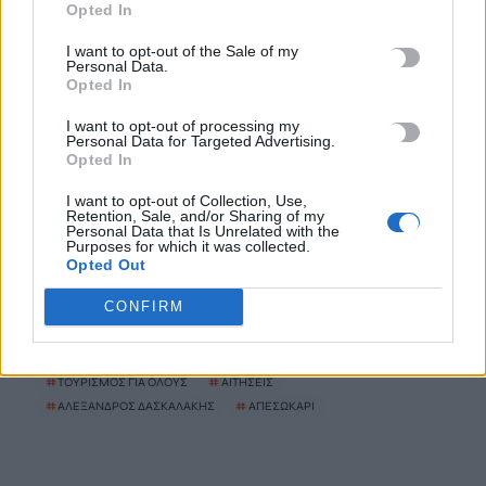
Ο Τραμπ αναδημοσίευσε συνέντευξη του Θάνου Πλεύρη για τη
Opted In
μεταναστευτική πολιτική
I want to opt-out of the Sale of my
10 Αυγούστου, 2026
Personal Data.
Opted In
Πρωτεΐνη: Πόση χρειαζόμαστε πραγματικά για να γεράσουμε
I want to opt-out of processing my
Personal Data for Targeted Advertising.
καλά – Πότε η υπερβολή γυρίζει μπούμερανγκ
Opted In
10 Αυγούστου, 2026
I want to opt-out of Collection, Use,
Retention, Sale, and/or Sharing of my
Personal Data that Is Unrelated with the
Οι ταινίες-σταθμοί στην καριέρα του Νίκου Καλογερόπουλου
Purposes for which it was collected.
10 Αυγούστου, 2026
Opted Out
CONFIRM
TRENDING
#
ΤΟΥΡΙΣΜΟΣ ΓΙΑ ΟΛΟΥΣ
#
ΑΙΤΗΣΕΙΣ
#
ΑΛΕΞΑΝΔΡΟΣ ΔΑΣΚΑΛΑΚΗΣ
#
ΑΠΕΣΩΚΑΡΙ