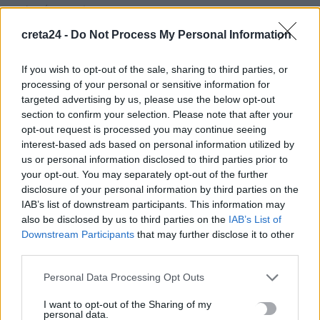
10 Αυγούστου, 2026
creta24 -
Do Not Process My Personal Information
Τραγωδία στο Τυμπάκι: Τον βρήκε νεκρό η σύζυγός του
10 Αυγούστου, 2026
If you wish to opt-out of the sale, sharing to third parties, or
processing of your personal or sensitive information for
targeted advertising by us, please use the below opt-out
Η Ρίκα Διαλυνά έγινε 95: Η φωτογραφία πάνω σε σκάφος από
section to confirm your selection. Please note that after your
τη δεκαετία του 1960
opt-out request is processed you may continue seeing
10 Αυγούστου, 2026
interest-based ads based on personal information utilized by
us or personal information disclosed to third parties prior to
your opt-out. You may separately opt-out of the further
«Οδύσσεια»: Ξεπέρασε το 1 δισ. δολάρια στα παγκόσμια box
disclosure of your personal information by third parties on the
office – Η πιο εμπορική ταινία του Νόλαν
IAB’s list of downstream participants. This information may
10 Αυγούστου, 2026
also be disclosed by us to third parties on the
IAB’s List of
Downstream Participants
that may further disclose it to other
third parties.
Ισημερινός: Οκτώ διαμελισμένα πτώματα εντοπίστηκαν
θαμμένα σε παράνομο μεταλλείο
Personal Data Processing Opt Outs
10 Αυγούστου, 2026
I want to opt-out of the Sharing of my
personal data.