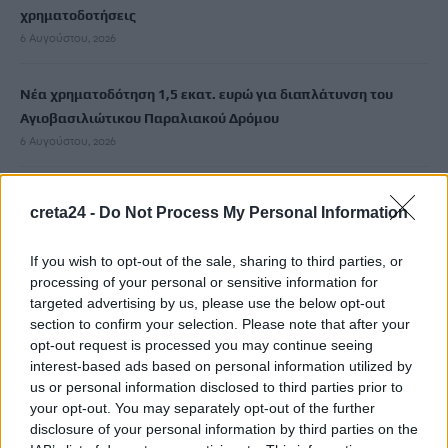
χρηματοδοτήσεις
6 Αυγούστου, 2026
Νέα χρηματοδότηση 1,5 εκατ. ευρώ για διαπλάτυνση του
Αγιοβασιλιώτικου Παραλιακού Δρόμου
6 Αυγούστου, 2026
Τι δείχνει η ιατροδικαστική εξέταση για τα αίτια θανάτου του
creta24 -
Do Not Process My Personal Information
90χρονου που εντοπίστηκε μέσα σε καταψύκτη
6 Αυγούστου, 2026
If you wish to opt-out of the sale, sharing to third parties, or
processing of your personal or sensitive information for
Το Αρκαλοχώρι γιόρτασε τον Προστάτη και Πολιούχο του
targeted advertising by us, please use the below opt-out
section to confirm your selection. Please note that after your
6 Αυγούστου, 2026
opt-out request is processed you may continue seeing
interest-based ads based on personal information utilized by
Παρατείνονται τα προληπτικά μέτρα στην Κρήτη για την
us or personal information disclosed to third parties prior to
ευλογιά των αιγοπροβάτων
your opt-out. You may separately opt-out of the further
6 Αυγούστου, 2026
disclosure of your personal information by third parties on the