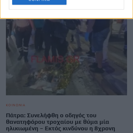
ΚΟΙΝΩΝΙΑ
Πάτρα: Συνελήφθη ο οδηγός του
θανατηφόρου τροχαίου με θύμα μία
ηλικιωμένη – Εκτός κινδύνου η 8χρονη