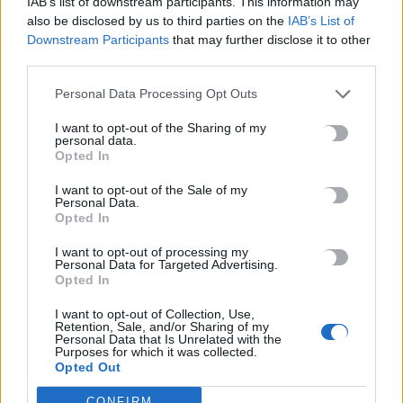
IAB’s list of downstream participants. This information may
also be disclosed by us to third parties on the
IAB’s List of
Έκτακτο επίδομα παιδιού: Ποιοι πάνε ταμείο
Downstream Participants
that may further disclose it to other
6 Αυγούστου, 2026
third parties.
Personal Data Processing Opt Outs
ΟΠΕΚΑ: Νέα πληρωμή στις 7 Αυγούστου για τρίτεκνες και
πολύτεκνες οικογένειες
I want to opt-out of the Sharing of my
personal data.
6 Αυγούστου, 2026
Opted In
I want to opt-out of the Sale of my
Personal Data.
TRENDING
Opted In
#
ΝΕΕΣ ΤΑΥΤΟΤΗΤΕΣ
#
ΙΔΡΩΤΑΣ
#
ΚΑΚΟΣΜΙΑ
I want to opt-out of processing my
Personal Data for Targeted Advertising.
#
ΚΑΡΤΑ ΑΓΡΟΤΗ
Opted In
I want to opt-out of Collection, Use,
Retention, Sale, and/or Sharing of my
Personal Data that Is Unrelated with the
Purposes for which it was collected.
Opted Out
ΣΧΕΤΙΚΆ ΆΡΘΡΑ
CONFIRM