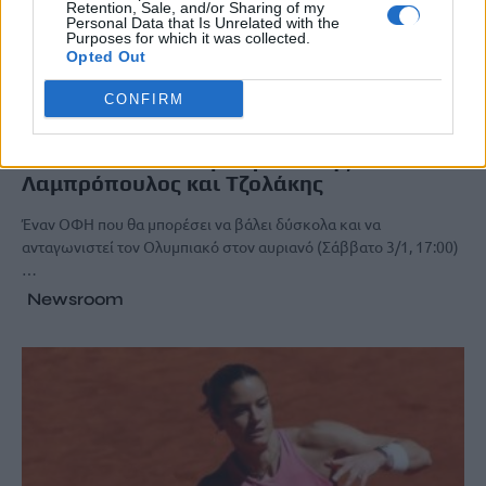
Retention, Sale, and/or Sharing of my
Personal Data that Is Unrelated with the
Purposes for which it was collected.
Opted Out
ΑΘΛΗΤΙΚΑ
CONFIRM
Τελικός Super Cup στο Παγκρήτιο: Όλα
όσα είπαν Μεντιλίμπαρ, Κόντης,
Λαμπρόπουλος και Τζολάκης
Έναν ΟΦΗ που θα μπορέσει να βάλει δύσκολα και να
ανταγωνιστεί τον Ολυμπιακό στον αυριανό (Σάββατο 3/1, 17:00)
…
Newsroom