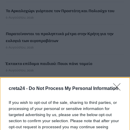
Το Αρκαλοχώρι γιόρτασε τον Προστάτη και Πολιούχο του
6 Αυγούστου, 2026
Παρατείνονται τα προληπτικά μέτρα στην Κρήτη για την
ευλογιά των αιγοπροβάτων
6 Αυγούστου, 2026
Έκτακτο επίδομα παιδιού: Ποιοι πάνε ταμείο
6 Αυγούστου, 2026
ΟΠΕΚΑ: Νέα πληρωμή στις 7 Αυγούστου για τρίτεκνες και
creta24 -
Do Not Process My Personal Information
πολύτεκνες οικογένειες
6 Αυγούστου, 2026
If you wish to opt-out of the sale, sharing to third parties, or
processing of your personal or sensitive information for
targeted advertising by us, please use the below opt-out
section to confirm your selection. Please note that after your
TRENDING
opt-out request is processed you may continue seeing