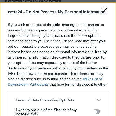
η εξάρτηση από την εποχικότητα
9 Αυγούστου, 2026
creta24 -
Do Not Process My Personal Information
Ιράν: Ο Πεζεσκιάν υποστηρίζει ότι «τώρα είναι η καλύτερη
If you wish to opt-out of the sale, sharing to third parties, or
στιγμή» για συμφωνία – «Να βγούμε από το ούτε πόλεμος
processing of your personal or sensitive information for
ούτε ειρήνη»
targeted advertising by us, please use the below opt-out
9 Αυγούστου, 2026
section to confirm your selection. Please note that after your
opt-out request is processed you may continue seeing
interest-based ads based on personal information utilized by
Στα ύψη ο υδράργυρος σε 8 περιοχές το Σάββατο – Πού η
us or personal information disclosed to third parties prior to
θερμοκρασία ξεπέρασε τους 39 βαθμούς
your opt-out. You may separately opt-out of the further
9 Αυγούστου, 2026
disclosure of your personal information by third parties on the
IAB’s list of downstream participants. This information may
also be disclosed by us to third parties on the
IAB’s List of
Downstream Participants
that may further disclose it to other
TRENDING
third parties.
#
ΤΡΟΧΑΙΟ
#
ΑΣΤΥΝΟΜΙΚΟΙ
#
ΗΡΑΚΛΕΙΟ
#
ΣΥΛΛΗΨΕΙΣ
Personal Data Processing Opt Outs
I want to opt-out of the Sharing of my
personal data.