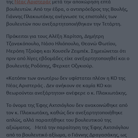
της
Νέας Αριστεράς
μετά την αποχώρηση επτά
βουλευτών. Από την έδρα, ο αντιπρόεδρος της Βουλής,
Γιάννης Πλακιωτάκης ανέγνωσε τις επιστολές των
βουλευτών που ανεξαρτητοποιήθηκαν την Τετάρτη.
Πρόκειται για τους Αλέξη Χαρίτση, Δημήτρη
Τζανακόπουλο, Νάσο Ηλιόπουλο, Θεανώ Φωτίου,
Μερόπη Τζούφη και Χουσεΐν Ζειμπέκ. Σημειώνεται ότι
πριν από λίγες εβδομάδες είχε ανεξαρτητοποιηθεί και ο
βουλευτής Ροδόπης, Φερχατ Οζγκιούρ.
«Κατόπιν των ανωτέρω δεν υφίσταται πλέον η ΚΟ της
Νέας Αριστεράς . Δεν ανήκουν σε καμία ΚΟ και
θεωρούνται ανεξάρτητοι» ανέφερε ο κ. Πλακιωτάκης.
Το όνομα της Έφης Αχτσιόγλου δεν ανακοινώθηκε από
τον κ. Πλακιωτάκη, καθώς δεν ανεξαρτητοποιήθηκε
απλώς, αλλά παραιτήθηκε του βουλευτικού της
αξιώματος. Μετά την παραίτηση της Έφης Αχτσιόγλου
από το βουλευτικό αξίωμα, ο Γιάννης Δραγασάκης, ως