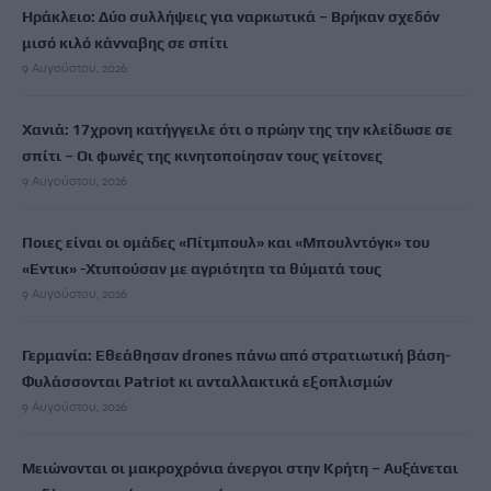
Ηράκλειο: Δύο συλλήψεις για ναρκωτικά – Βρήκαν σχεδόν
μισό κιλό κάνναβης σε σπίτι
9 Αυγούστου, 2026
Χανιά: 17χρονη κατήγγειλε ότι ο πρώην της την κλείδωσε σε
σπίτι – Οι φωνές της κινητοποίησαν τους γείτονες
9 Αυγούστου, 2026
Ποιες είναι οι ομάδες «Πίτμπουλ» και «Μπουλντόγκ» του
«Εντικ» -Χτυπούσαν με αγριότητα τα θύματά τους
9 Αυγούστου, 2026
Γερμανία: Εθεάθησαν drones πάνω από στρατιωτική βάση-
Φυλάσσονται Patriot κι ανταλλακτικά εξοπλισμών
9 Αυγούστου, 2026
Μειώνονται οι μακροχρόνια άνεργοι στην Κρήτη – Αυξάνεται