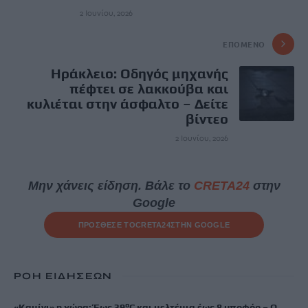
2 Ιουνίου, 2026
ΕΠΌΜΕΝΟ
Ηράκλειο: Οδηγός μηχανής
πέφτει σε λακκούβα και
κυλιέται στην άσφαλτο – Δείτε
βίντεο
2 Ιουνίου, 2026
Μην χάνεις είδηση. Βάλε το
CRETA24
στην
Google
ΠΡΟΣΘΕΣΕ ΤΟ
CRETA24
ΣΤΗΝ GOOGLE
ΡΟΗ ΕΙΔΗΣΕΩΝ
«Καμίνι» η χώρα: Έως 39°C και μελτέμια έως 8 μποφόρ – Ο