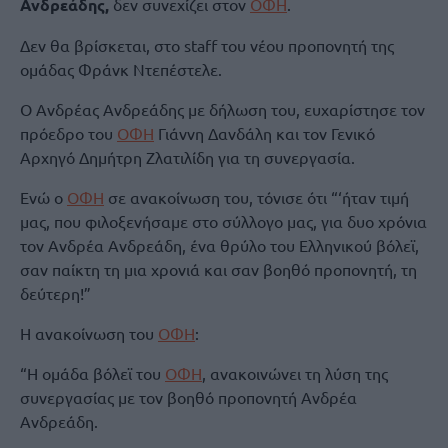
Ανδρεάδης,
δεν συνεχίζει στον
ΟΦΗ
.
Δεν θα βρίσκεται, στο staff του νέου προπονητή της
ομάδας Φράνκ Ντεπέστελε.
Ο Ανδρέας Ανδρεάδης με δήλωση του, ευχαρίστησε τον
πρόεδρο του
ΟΦΗ
Γιάννη Δανδάλη και τον Γενικό
Αρχηγό Δημήτρη Ζλατιλίδη για τη συνεργασία.
Ενώ ο
ΟΦΗ
σε ανακοίνωση του, τόνισε ότι “‘ήταν τιμή
μας, που φιλοξενήσαμε στο σύλλογο μας, για δυο χρόνια
τον Ανδρέα Ανδρεάδη, ένα θρύλο του Ελληνικού βόλεϊ,
σαν παίκτη τη μια χρονιά και σαν βοηθό προπονητή, τη
δεύτερη!”
Η ανακοίνωση του
ΟΦΗ
:
“Η ομάδα βόλεϊ του
ΟΦΗ
, ανακοινώνει τη λύση της
συνεργασίας με τον βοηθό προπονητή Ανδρέα
Ανδρεάδη.