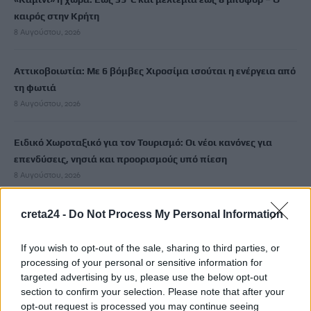
καιρός στην Κρήτη
8 Αυγούστου, 2026
Αττικοβοιωτία: Με 6 βόμβες Χιροσίμα ισούται η ενέργεια από
τη φωτιά
8 Αυγούστου, 2026
Ειδικό Χωροταξικό για τον Τουρισμό: Οι νέοι κανόνες για
επενδύσεις, νησιά και προορισμούς υπό πίεση
8 Αυγούστου, 2026
creta24 -
Do Not Process My Personal Information
Σούπερ Μάρκετ: Και νέοι κωδικοί στις μειώσεις στα ράφια
8 Αυγούστου, 2026
If you wish to opt-out of the sale, sharing to third parties, or
processing of your personal or sensitive information for
ΑΑΔΕ: Άνοιξε εκ νέου η πλατφόρμα για τη νέα Ενιαία Αίτηση
targeted advertising by us, please use the below opt-out
Ενίσχυσης 2026
section to confirm your selection. Please note that after your
8 Αυγούστου, 2026
opt-out request is processed you may continue seeing