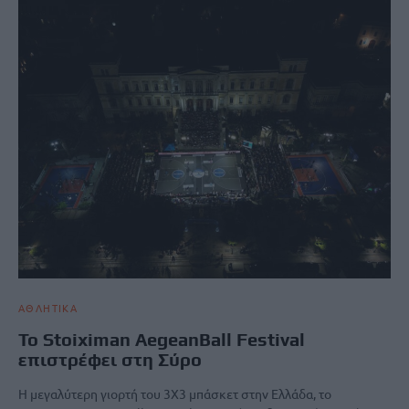
ΑΘΛΗΤΙΚΑ
Το Stoiximan AegeanBall Festival
επιστρέφει στη Σύρο
Η μεγαλύτερη γιορτή του 3X3 μπάσκετ στην Ελλάδα, το