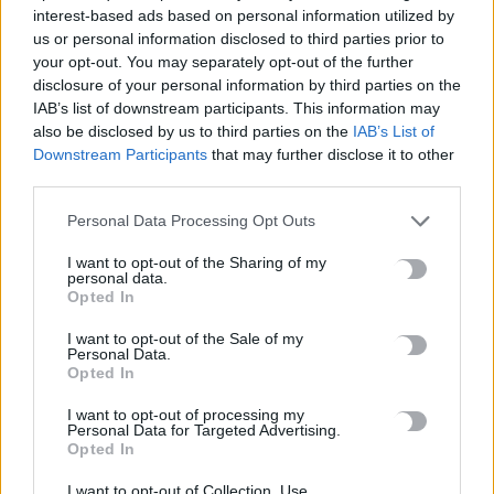
interest-based ads based on personal information utilized by
us or personal information disclosed to third parties prior to
Χωρίς ενεργό μέτωπο η φωτιά στη Σητεία – Σε κατάσταση
your opt-out. You may separately opt-out of the further
Red Code σήμερα η Κρήτη
disclosure of your personal information by third parties on the
8 Αυγούστου, 2026
IAB’s list of downstream participants. This information may
also be disclosed by us to third parties on the
IAB’s List of
Downstream Participants
that may further disclose it to other
«Θεριακλήδες» οι Έλληνες – Πάνω από 1 στους 5 καπνίζει
third parties.
καθημερινά
7 Αυγούστου, 2026
Personal Data Processing Opt Outs
I want to opt-out of the Sharing of my
Σε εξέλιξη οι δηλώσεις Πόθεν Έσχες – Αναλυτικά η
personal data.
Opted In
διαδικασία
7 Αυγούστου, 2026
I want to opt-out of the Sale of my
Personal Data.
Opted In
Πότε πληρώνονται οι συντάξεις Σεπτεμβρίου
7 Αυγούστου, 2026
I want to opt-out of processing my
Personal Data for Targeted Advertising.
Opted In
I want to opt-out of Collection, Use,