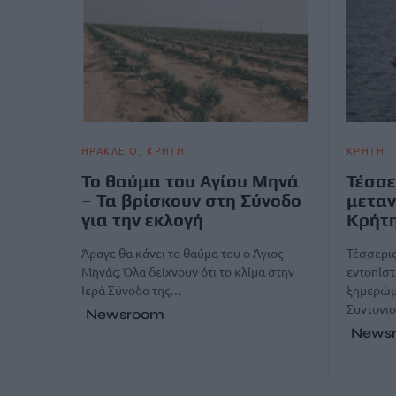
ΗΡΑΚΛΕΙΟ
ΚΡΗΤΗ
ΚΡΗΤΗ
Το θαύμα του Αγίου Μηνά
Τέσσε
– Τα βρίσκουν στη Σύνοδο
μεταν
για την εκλογή
Κρήτ
Άραγε θα κάνει το θαύμα του ο Άγιος
Τέσσερις
Μηνάς; Όλα δείχνουν ότι το κλίμα στην
εντοπίστ
Ιερά Σύνοδο της…
ξημερώμα
Συντονι
Newsroom
News