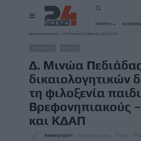
ΚΡΗΤΗ
ΚΟΙΝΩΝ
Home
Άρθρα
Δ. Μινώα Πεδιάδας: Ηλεκτρονική υποβολ
Βρεφονηπιακούς – Παιδικούς Σταθμούς και ΚΔΑΠ
ΚΟΙΝΩΝΙΑ
ΚΡΗΤΗ
Δ. Μινώα Πεδιάδα
δικαιολογητικών δ
τη φιλοξενία παιδ
Βρεφονηπιακούς –
και ΚΔΑΠ
Newsroom
29 Αυγούστου, 2025
08:13
Δ