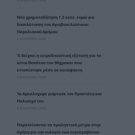
6 Αυγούστου, 2026
Νέα χρηματοδότηση 1,5 εκατ. ευρώ για
διαπλάτυνση του Αγιοβασιλιώτικου
Παραλιακού Δρόμου
6 Αυγούστου, 2026
Τι δείχνει η ιατροδικαστική εξέταση για τα
αίτια θανάτου του 90χρονου που
εντοπίστηκε μέσα σε καταψύκτη
6 Αυγούστου, 2026
Το Αρκαλοχώρι γιόρτασε τον Προστάτη και
Πολιούχο του
6 Αυγούστου, 2026
Παρατείνονται τα προληπτικά μέτρα στην
Κρήτη για την ευλογιά των αιγοπροβάτων