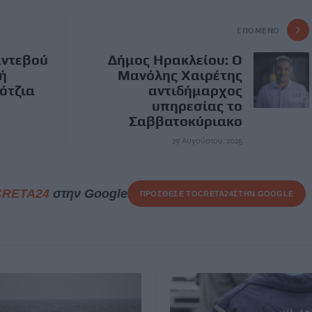
ΕΠΌΜΕΝΟ
αντεβού
Δήμος Ηρακλείου: Ο
ή
Μανόλης Χαιρέτης
ότζια
αντιδήμαρχος
υπηρεσίας το
Σαββατοκύριακο
29 Αυγούστου, 2025
CRETA24
στην Google
ΠΡΟΣΘΕΣΕ ΤΟ
CRETA24
ΣΤΗΝ GOOGLE