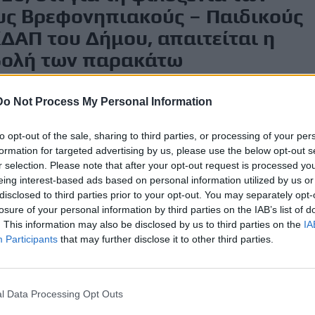
υς Βρεφονηπιακούς – Παιδικούς
ΚΔΑΠ του Δήμου, απαιτείται η
βολή των παρακάτω
Do Not Process My Personal Information
to opt-out of the sale, sharing to third parties, or processing of your per
formation for targeted advertising by us, please use the below opt-out s
r selection. Please note that after your opt-out request is processed y
cher)
eing interest-based ads based on personal information utilized by us or
disclosed to third parties prior to your opt-out. You may separately opt-
losure of your personal information by third parties on the IAB’s list of
ολογητικών θα ξεκινήσει τη Δευτέρα 1 Σεπτεμβρίου 2025
. This information may also be disclosed by us to third parties on the
IA
Participants
that may further disclose it to other third parties.
 Σεπτεμβρίου 2025.
α δικαιολογητικά με δύο τρόπους:
l Data Processing Opt Outs
νδεσμο
εδώ