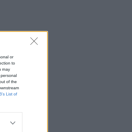
sonal or
ection to
ou may
 personal
out of the
 downstream
B’s List of