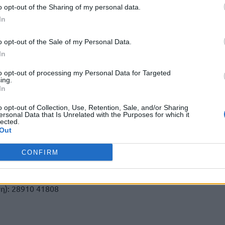
ελίδας του Δήμου (www.minoapediadas.gr), ακολουθώντας τη
o opt-out of the Sharing of my personal data.
In
ές» → Υποκατηγορία: «Αιτήσεις Παιδικών – ΚΔΑΠ», όπου, με
o opt-out of the Sale of my Personal Data.
ν Taxisnet, θα έχουν τη δυνατότητα συμπλήρωσης της
In
τούμενων δικαιολογητικών.
to opt-out of processing my Personal Data for Targeted
ing.
ασίας, ο Δήμος Μινώα Πεδιάδας θα προβεί στην
In
ν τελική επιλογή των παιδιών που θα φιλοξενηθούν στους
μούς και τα ΚΔΑΠ του Δήμου για την περίοδο 2025-2026.
o opt-out of Collection, Use, Retention, Sale, and/or Sharing
ersonal Data that Is Unrelated with the Purposes for which it
lected.
Out
καλοχωρίου: 28910 22577
CONFIRM
ός Καστελλίου: 28910 31495
η): 28910 41808