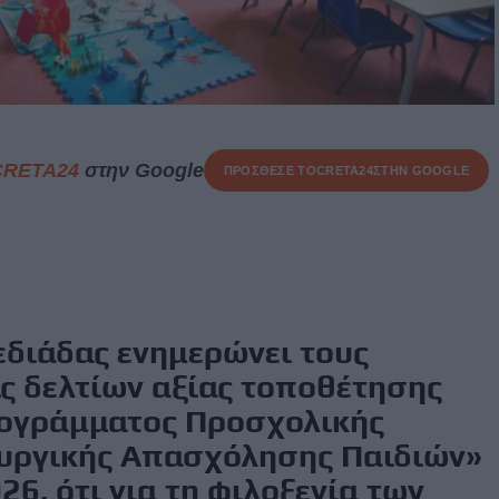
CRETA24
στην Google
ΠΡΟΣΘΕΣΕ ΤΟ
CRETA24
ΣΤΗΝ GOOGLE
διάδας ενημερώνει τους
ίς δελτίων αξίας τοποθέτησης
ρογράμματος Προσχολικής
ουργικής Απασχόλησης Παιδιών»
6, ότι για τη φιλοξενία των