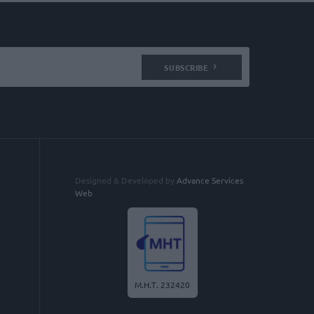
SUBSCRIBE
Designed & Developed by
Advance Services
Web
Μ.Η.Τ. 232420