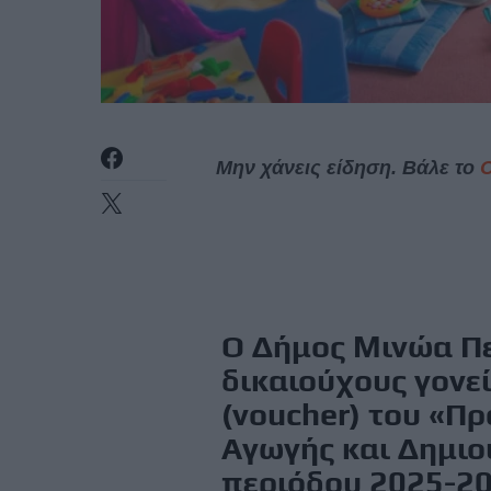
Μην χάνεις είδηση. Βάλε το
Ο Δήμος Μινώα Πε
δικαιούχους γονε
(voucher) του «Π
Αγωγής και Δημι
περιόδου 2025-202