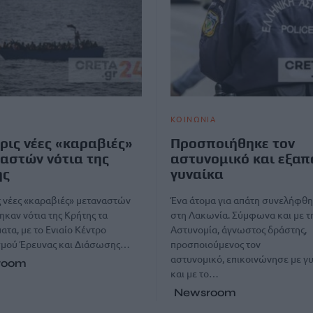
ΚΟΙΝΩΝΙΑ
ρις νέες «καραβιές»
Προσποιήθηκε τον
αστών νότια της
αστυνομικό και εξαπ
ης
γυναίκα
 νέες «καραβιές» μεταναστών
Ένα άτομα για απάτη συνελήφθη
ηκαν νότια της Κρήτης τα
στη Λακωνία. Σύμφωνα και με τ
τα, με το Ενιαίο Κέντρο
Αστυνομία, άγνωστος δράστης,
σμού Έρευνας και Διάσωσης…
προσποιούμενος τον
αστυνομικό, επικοινώνησε με γ
room
και με το…
Newsroom