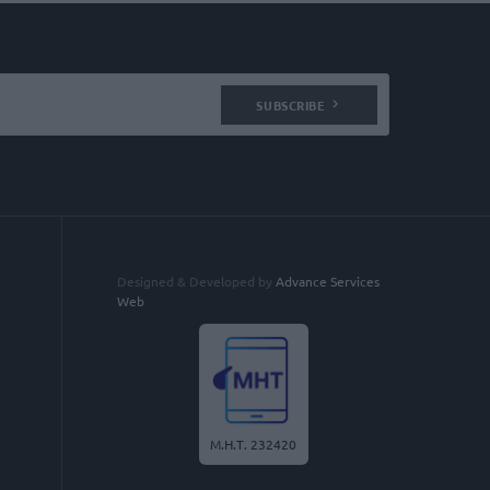
SUBSCRIBE
Designed & Developed by
Advance Services
Web
Μ.Η.Τ. 232420