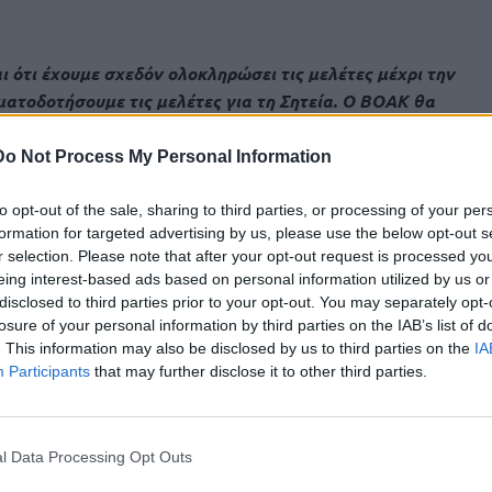
ι ότι έχουμε σχεδόν ολοκληρώσει τις μελέτες μέχρι την
ατοδοτήσουμε τις μελέτες για τη Σητεία. Ο ΒΟΑΚ θα
 μέχρι την άλλη, αυτή είναι και η δέσμευση του
ηριστικά ο κ. Δήμας.
Do Not Process My Personal Information
ιψε να αναφερθεί και στην
αυριανή υπογραφή της
to opt-out of the sale, sharing to third parties, or processing of your per
ο – Χανιά, που θα πραγματοποιηθεί παρουσία του
formation for targeted advertising by us, please use the below opt-out s
στικό Συνεδριακό Κέντρο.
r selection. Please note that after your opt-out request is processed y
eing interest-based ads based on personal information utilized by us or
κόλαο στη Νεάπολη, όπου ήδη έχουμε εργοτάξια, από τη
disclosed to third parties prior to your opt-out. You may separately opt-
που και εκεί βλέπουμε τα εργοτάξια. Αυτό το οποίο
losure of your personal information by third parties on the IAB’s list of
. This information may also be disclosed by us to third parties on the
IA
 Πρωθυπουργού είναι το τμήμα της παραχώρησης από τα
Participants
that may further disclose it to other third parties.
 καιρό θα δείτε και την προαίρεση προς Κίσσαμο».
l Data Processing Opt Outs
σημαντικό για την ανάπτυξη της Κρήτης, είναι ένα έργο το