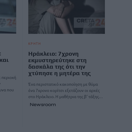
ΚΡΗΤΗ
ε
Ηράκλειο: 7χρονη
και
εκμυστηρεύτηκε στη
δασκάλα της ότι την
χτύπησε η μητέρα της
ε περιοχή
ν
Ένα περιστατικό κακοποίηση με θύμα
υνα που
ένα 7χρονο κορίτσι εξετάζουν οι αρχές
στο Ηράκλειο. Η μαθήτρια της β’ τάξης…
Newsroom