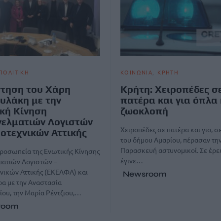
ΠΟΛΙΤΙΚΗ
ΚΟΙΝΩΝΙΑ
ΚΡΗΤΗ
τηση του Χάρη
Κρήτη: Χειροπέδες σ
υλάκη με την
πατέρα και για όπλα 
κή Κίνηση
ζωοκλοπή
ελματιών Λογιστών
Χειροπέδες σε πατέρα και γιο, σ
οτεχνικών Αττικής
του δήμου Αμαρίου, πέρασαν τη
Παρασκευή αστυνομικοί. Σε έρε
ροσωπεία της Ενωτικής Κίνησης
έγινε…
ματιών Λογιστών –
νικών Αττικής (ΕΚΕΛΦΑ) και
Newsroom
ρα με την Αναστασία
ου, την Μαρία Ρέντζιου,…
room