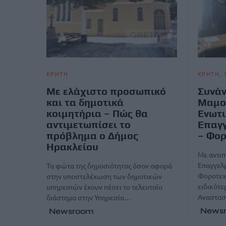
ΚΡΗΤΗ
ΚΡΗΤΗ
Με ελάχιστο προσωπικό
Συνάν
και τα δημοτικά
Μαμο
κοιμητήρια – Πώς θα
Ενωτι
αντιμετωπίσει το
Επαγγ
πρόβλημα ο Δήμος
– Φορ
Ηρακλείου
Με αντιπ
Επαγγελ
Τα φώτα της δημοσιότητας όσον αφορά
Φοροτεχ
στην υποστελέχωση των δημοτικών
ειδικότε
υπηρεσιών έχουν πέσει το τελευταίο
Αναστασί
διάστημα στην Υπηρεσία…
News
Newsroom