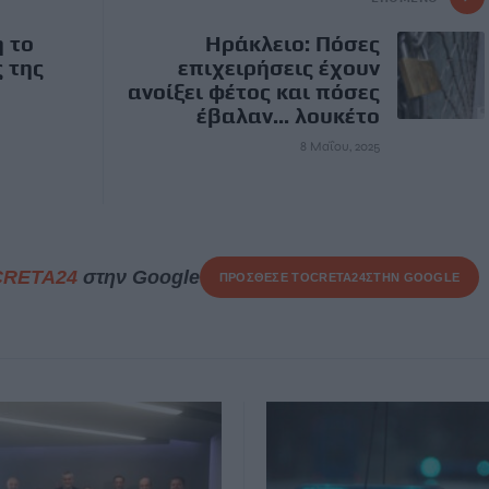
η το
Ηράκλειο: Πόσες
 της
επιχειρήσεις έχουν
ανοίξει φέτος και πόσες
έβαλαν... λουκέτο
8 Μαΐου, 2025
CRETA24
στην Google
ΠΡΟΣΘΕΣΕ ΤΟ
CRETA24
ΣΤΗΝ GOOGLE