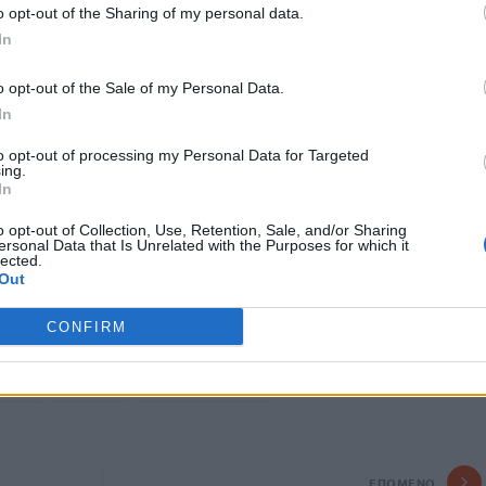
 ανάπτυξη. Μολονότι
το Λασίθι είναι ο νομός εκείνος που
o opt-out of the Sharing of my personal data.
 ΒΟΑΚ,
παρόλα αυτά ξέρω ότι εκκρεμεί το θέμα της Σητείας,
In
ωπικά έχω μπει και λίγο στο επίκεντρο αυτή της συζήτησης,
δεν είναι ένα έργο από το οποίο αφιστάμεθα είναι ένα έργο το
o opt-out of the Sale of my Personal Data.
υ υπουργείου και νομίζω ότι
η συμαβσιοποίησή του έργου
In
ει, ώστε να μπορέσουμε να βρούμε χρηματοδοτικά
to opt-out of processing my Personal Data for Targeted
ίο υπολείπεται και το οποίο βεβαίως πρέπει και εκείνο να
ing.
In
ν πλευρά του ο
Υφυπουργός Υποδομών Νίκος Ταχιάος.
o opt-out of Collection, Use, Retention, Sale, and/or Sharing
ersonal Data that Is Unrelated with the Purposes for which it
lected.
Out
ιον πολύ θετικών εξελίξεων για το Λασίθι» – Στον Άγιο
ό κλιμάκιο
CONFIRM
ΝΕΑ
ΣΗΤΕΙΑ
ΧΡΙΣΤΟΣ ΔΗΜΑΣ
ΕΠΌΜΕΝΟ