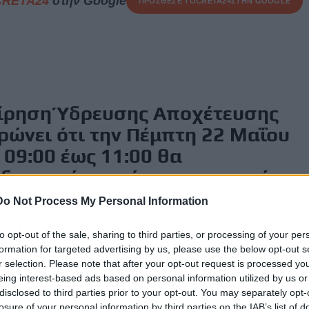
CRETA24
στην Google
ΠΡΟΣΘΕΣΕ ΤΟ
CRETA24
ΣΤΗΝ GOOGLE
είρηση Ύδρευσης Αποχέτευσης
ρώνει ότι την Πέμπτη 22 Μαΐου
 09:00 έως 11:00 θα
διακοπή νερού στην περιοχή
 από τις οδούς Νικολάου
Do Not Process My Personal Information
ου, Κυδωνίας και Κισσάμου.
to opt-out of the sale, sharing to third parties, or processing of your per
μέρα και από ώρα 09:00 έως
formation for targeted advertising by us, please use the below opt-out s
οποιηθεί διακοπή νερού στην
r selection. Please note that after your opt-out request is processed y
eing interest-based ads based on personal information utilized by us or
 Χώρας.
disclosed to third parties prior to your opt-out. You may separately opt-
losure of your personal information by third parties on the IAB’s list of