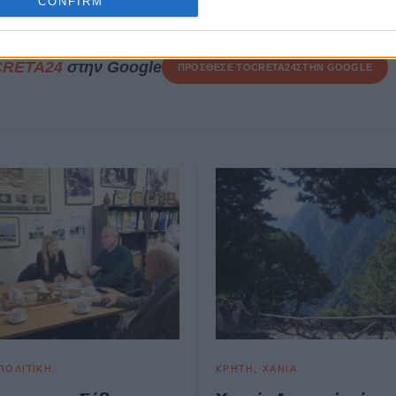
21 Μαΐου, 2025
CONFIRM
CRETA24
στην Google
ΠΡΟΣΘΕΣΕ ΤΟ
CRETA24
ΣΤΗΝ GOOGLE
ΠΟΛΙΤΙΚΗ
ΚΡΗΤΗ
ΧΑΝΙΑ