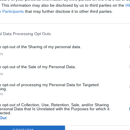
. This information may also be disclosed by us to third parties on the
IA
Participants
that may further disclose it to other third parties.
ω αναγκαίων εργασιών στο δίκτυο ύδρευσης των περιοχών.
l Data Processing Opt Outs
πιθανό να περιορισθεί χρονικά, σε περίπτωση που οι
, επομένως όλο αυτό το διάστημα τα δίκτυα ύδρευσης θα
o opt-out of the Sharing of my personal data.
In
o opt-out of the Sale of my Personal Data.
In
ΕΠΌΜΕΝΟ
to opt-out of processing my Personal Data for Targeted
ing.
ησε την
Συνεχίζονται οι επαφές
In
 τη
του Δημάρχου
ς
Ηρακλείου με
o opt-out of Collection, Use, Retention, Sale, and/or Sharing
εκπροσώπους
ersonal Data that Is Unrelated with the Purposes for which it
lected.
συλλόγων και φορέων
Out
της πόλης