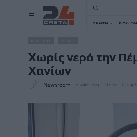
ΚΡΗΤΗ
ΚΟΙΝΩΝ
Home
Άρθρα
Χωρίς νερό την Πέμπτη το κέντρο των 
ΚΟΙΝΩΝΙΑ
ΚΡΗΤΗ
Χωρίς νερό την Πέ
Χανίων
Newsroom
21 Μαΐου, 2025
11:09
Διαβάζ