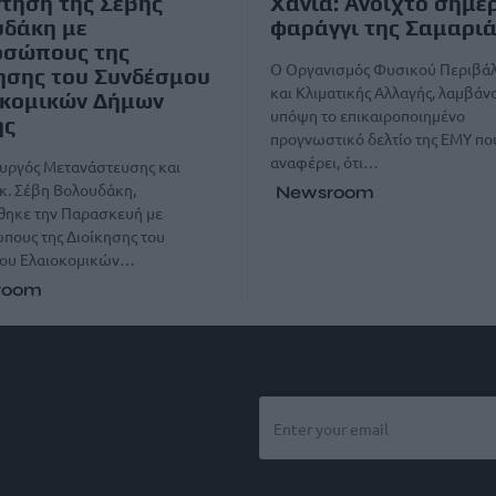
τηση της Σέβης
Χανιά: Ανοιχτό σήμε
υδάκη με
φαράγγι της Σαμαρι
οσώπους της
O Οργανισμός Φυσικού Περιβά
ησης του Συνδέσμου
και Κλιματικής Αλλαγής, λαμβάν
οκομικών Δήμων
υπόψη το επικαιροποιημένο
ης
προγνωστικό δελτίο της ΕΜΥ πο
αναφέρει, ότι…
υργός Μετανάστευσης και
κ. Σέβη Βολουδάκη,
Newsroom
θηκε την Παρασκευή με
πους της Διοίκησης του
ου Ελαιοκομικών…
room