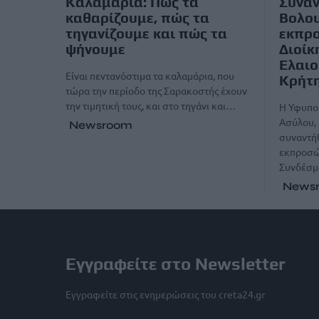
Καλαμάρια: Πώς τα
Συνάν
καθαρίζουμε, πώς τα
Βολο
τηγανίζουμε και πώς τα
εκπρ
ψήνουμε
Διοίκ
Ελαι
Είναι πεντανόστιμα τα καλαμάρια, που
Κρήτ
τώρα την περίοδο της Σαρακοστής έχουν
την τιμητική τους, και στο τηγάνι και…
Η Υφυπο
Ασύλου, 
Newsroom
συναντή
εκπροσώ
Συνδέσμ
News
Εγγραφείτε στο Newsletter
Εγγραφείτε στις ενημερώσεις του creta24.gr