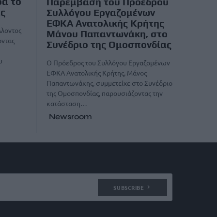
ρα το
Παρέμβαση του Προέδρου
άς
Συλλόγου Εργαζομένων
ΕΦΚΑ Ανατολικής Κρήτης
λλοντος
Μάνου Παπαντωνάκη, στο
οντας
Συνέδριο της Ομοσπονδίας
υ
Ο Πρόεδρος του Συλλόγου Εργαζομένων
ΕΦΚΑ Ανατολικής Κρήτης, Μάνος
Παπαντωνάκης, συμμετείχε στο Συνέδριο
της Ομοσπονδίας, παρουσιάζοντας την
κατάσταση…
Newsroom
SUBSCRIBE