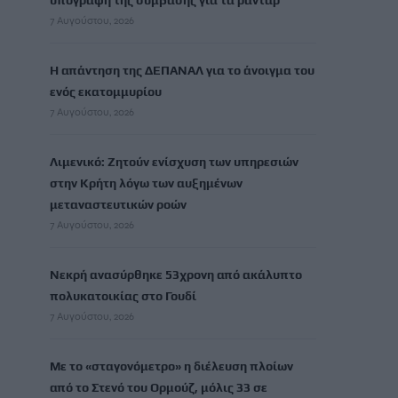
υπογραφή της σύμβασης για τα ραντάρ
7 Αυγούστου, 2026
Η απάντηση της ΔΕΠΑΝΑΛ για το άνοιγμα του
ενός εκατομμυρίου
7 Αυγούστου, 2026
Λιμενικό: Ζητούν ενίσχυση των υπηρεσιών
στην Κρήτη λόγω των αυξημένων
μεταναστευτικών ροών
7 Αυγούστου, 2026
Νεκρή ανασύρθηκε 53χρονη από ακάλυπτο
πολυκατοικίας στο Γουδί
7 Αυγούστου, 2026
Με το «σταγονόμετρο» η διέλευση πλοίων
από το Στενό του Ορμούζ, μόλις 33 σε