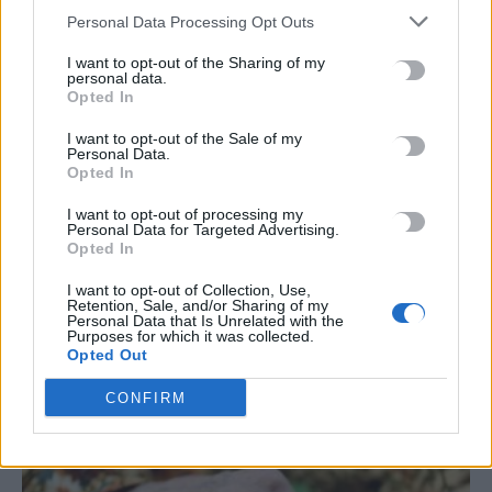
Τουρισμός για Ολους 2026-2027: Τα SOS για να «κλειδώσετε»
Personal Data Processing Opt Outs
το voucher διακοπών
I want to opt-out of the Sharing of my
8 Αυγούστου, 2026
personal data.
Opted In
I want to opt-out of the Sale of my
TRENDING
Personal Data.
Opted In
#
ΘΕΡΙΝΕΣ ΕΚΠΤΩΣΕΙΣ
#
ΔΕΚΑΠΕΝΤΑΥΓΟΥΣΤΟΣ
#
ΑΡΓΙΕΣ
I want to opt-out of processing my
#
ERGANI APP
Personal Data for Targeted Advertising.
Opted In
I want to opt-out of Collection, Use,
Retention, Sale, and/or Sharing of my
Personal Data that Is Unrelated with the
Purposes for which it was collected.
ΣΧΕΤΙΚΆ ΆΡΘΡΑ
Opted Out
CONFIRM