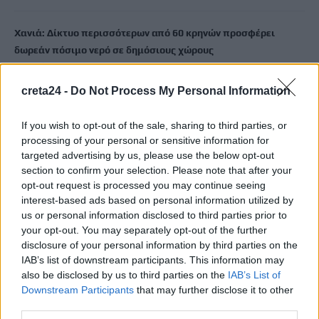
Χανιά: Δίκτυο περισσότερων από 60 κρηνών προσφέρει
δωρεάν πόσιμο νερό σε δημόσιους χώρους
8 Αυγούστου, 2026
creta24 -
Do Not Process My Personal Information
Δύο συναυλίες του Νίκου Ανδρουλάκη στο Ηράκλειο
8 Αυγούστου, 2026
If you wish to opt-out of the sale, sharing to third parties, or
processing of your personal or sensitive information for
targeted advertising by us, please use the below opt-out
“Έρθεις δεν έρθεις…θα σ”αγκαλιάζω”: Συναυλία αγάπης στις
section to confirm your selection. Please note that after your
24 Αυγούστου στο ΕΛ.ΜΕ.ΠΑ.
opt-out request is processed you may continue seeing
8 Αυγούστου, 2026
interest-based ads based on personal information utilized by
us or personal information disclosed to third parties prior to
your opt-out. You may separately opt-out of the further
Από την Παρασκευή 11 Σεπτεμβρίου το καθιερωμένο παζάρι
disclosure of your personal information by third parties on the
από τον «Σύνδεσμο Μελών Γυναικείων Σωματείων Ηρακλείου
IAB’s list of downstream participants. This information may
και Ν. Ηρακλείου»
also be disclosed by us to third parties on the
IAB’s List of
8 Αυγούστου, 2026
Downstream Participants
that may further disclose it to other
third parties.