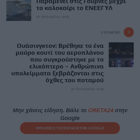
Παραμένει στις Γούρνες μέχρι
το καλοκαίρι το ΕΝΕΕΓΥΛ
30 Ιανουαρίου, 2025
ΕΠΌΜΕΝΟ
Ουάσινγκτον: Βρέθηκε το ένα
μαύρο κουτί του αεροπλάνου
που συγκρούστηκε με το
ελικόπτερο – Ανθρώπινα
υπολείμματα ξεβράζονται στις
όχθες του ποταμού
30 Ιανουαρίου, 2025
Μην χάνεις είδηση. Βάλε το
CRETA24
στην
Google
ΠΡΟΣΘΕΣΕ ΤΟ
CRETA24
ΣΤΗΝ GOOGLE