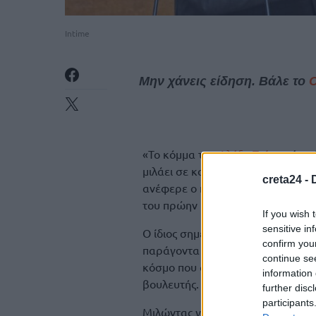
Intime
Μην χάνεις είδηση. Βάλε το
«Το κόμμα του
Αλέξη Τσίπρα
έχει 
μιλάει σε κοινωνικά στρώματα τα 
creta24 -
ανέφερε ο πρώην αρχηγός της Νέα
του πρώην πρωθυπουργού.
If you wish 
sensitive in
Ο ίδιος σημείωσε ότι πιστεύει ότ
confirm you
παράγοντα κοινωνία και γενικά γ
continue se
κόσμο που δεν αντέχει άλλο αυτό
information 
βουλευτής.
further disc
participants
Μιλώντας για το
ΠΑΣΟΚ
, είπε: «