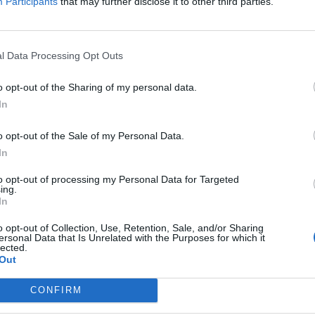
Participants
that may further disclose it to other third parties.
υ μιλάμε να μην έχει φέρει τη χώρα ανάποδα για τις
δικασμένου απόστρατου του IDF».
l Data Processing Opt Outs
ική αναγκαιότητα είναι η ανασυγκρότηση και η ενότητα των
ια αυτό το σχέδιο θέλουμε να αγωνιστούμε, να παλέψουμε.
o opt-out of the Sharing of my personal data.
τες», ανέφερε επίσης ο Αλέξης Χαρίτσης.
In
o opt-out of the Sale of my Personal Data.
In
Σ
to opt-out of processing my Personal Data for Targeted
ing.
In
ΕΠΌΜΕΝΟ
o opt-out of Collection, Use, Retention, Sale, and/or Sharing
ersonal Data that Is Unrelated with the Purposes for which it
φενείο
Πέθανε σε ηλικία 94
lected.
στο
ετών ο ηθοποιός
Out
ώς και
Άγγελος Αντωνόπουλος
γήσουν
CONFIRM
3 Ιουνίου, 2026