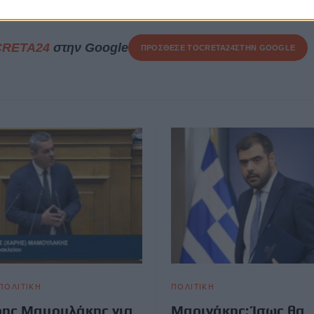
CRETA24
στην Google
ΠΡΟΣΘΕΣΕ ΤΟ
CRETA24
ΣΤΗΝ GOOGLE
ΠΟΛΙΤΙΚΗ
ΠΟΛΙΤΙΚΗ
ης Μαμουλάκης για
Μαρινάκης: Ίσως θα