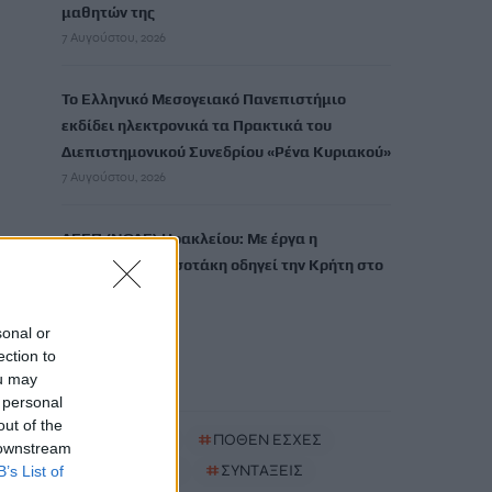
μαθητών της
7 Αυγούστου, 2026
Το Ελληνικό Μεσογειακό Πανεπιστήμιο
εκδίδει ηλεκτρονικά τα Πρακτικά του
Διεπιστημονικού Συνεδρίου «Ρένα Κυριακού»
7 Αυγούστου, 2026
ΔΕΕΠ (ΝΟΔΕ) Ηρακλείου: Με έργα η
κυβέρνηση Μητσοτάκη οδηγεί την Κρήτη στο
μέλλον
7 Αυγούστου, 2026
sonal or
ection to
ou may
TRENDING
 personal
out of the
#
ΚΑΠΝΙΣΜΑ
#
ΠΟΘΕΝ ΕΣΧΕΣ
 downstream
#
ΠΛΗΡΩΜΕΣ
#
ΣΥΝΤΑΞΕΙΣ
B’s List of