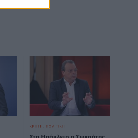
ΚΡΗΤΗ
ΠΟΛΙΤΙΚΗ
Στο Ηράκλειο ο Σωκράτης