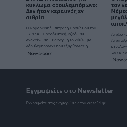
κύκλωμα «δουλεμπόρων»:
τον ν
Δεν ήταν κεραυνός εν
Νόμο:
αιθρία
μεγάλ
αποκλ
Η Νομαρχιακή Επιτροπή Ηρακλείου του
ΣΥΡΙΖΑ – Προοδευτική, εξέδωσε
Αναδεικν
ανακοίνωση με αφορμή το κύκλωμα
Αναπτυξ
«δουλεμπόρων» που εξάρθρωσε η…
μεγάλων 
των μικ
Newsroom
News
Εγγραφείτε στο Newsletter
Εγγραφείτε στις ενημερώσεις του creta24.gr