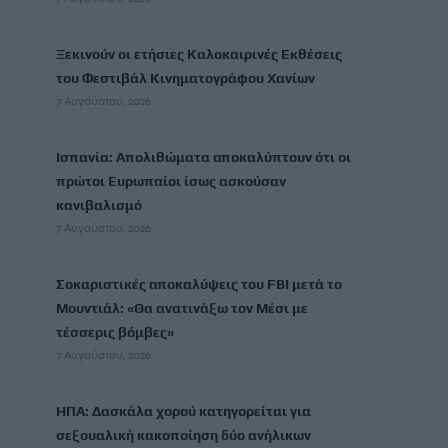
Ξεκινούν οι ετήσιες Καλοκαιρινές Εκθέσεις
του Φεστιβάλ Κινηματογράφου Χανίων
7 Αυγούστου, 2026
Ισπανία: Απολιθώματα αποκαλύπτουν ότι οι
πρώτοι Ευρωπαίοι ίσως ασκούσαν
κανιβαλισμό
7 Αυγούστου, 2026
Σοκαριστικές αποκαλύψεις του FBI μετά το
Μουντιάλ: «Θα ανατινάξω τον Μέσι με
τέσσερις βόμβες»
7 Αυγούστου, 2026
ΗΠΑ: Δασκάλα χορού κατηγορείται για
σεξουαλική κακοποίηση δύο ανήλικων