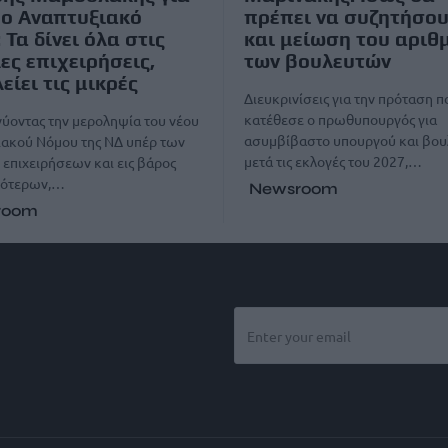
έο Αναπτυξιακό
πρέπει να συζητήσο
 Τα δίνει όλα στις
και μείωση του αριθ
ες επιχειρήσεις,
των βουλευτών
είει τις μικρές
Διευκρινίσεις για την πρόταση π
κατέθεσε ο πρωθυπουργός για
ύοντας την μεροληψία του νέου
ασυμβίβαστο υπουργού και βου
ιακού Νόμου της ΝΔ υπέρ των
μετά τις εκλογές του 2027,…
επιχειρήσεων και εις βάρος
ρότερων,…
Newsroom
room