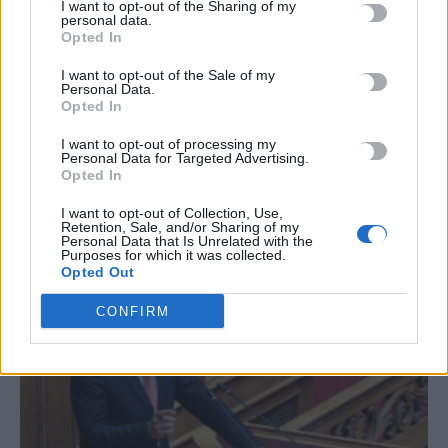
I want to opt-out of the Sharing of my
TRENDING
personal data.
Opted In
#
ΘΕΡΙΝΕΣ ΕΚΠΤΩΣΕΙΣ
#
ΔΕΚΑΠΕΝΤΑΥΓΟΥΣΤΟΣ
#
ΑΡΓΙΕΣ
#
ERGANI APP
I want to opt-out of the Sale of my
Personal Data.
Opted In
I want to opt-out of processing my
Personal Data for Targeted Advertising.
Opted In
ΣΧΕΤΙΚΆ ΆΡΘΡΑ
I want to opt-out of Collection, Use,
Retention, Sale, and/or Sharing of my
Personal Data that Is Unrelated with the
Purposes for which it was collected.
Opted Out
CONFIRM