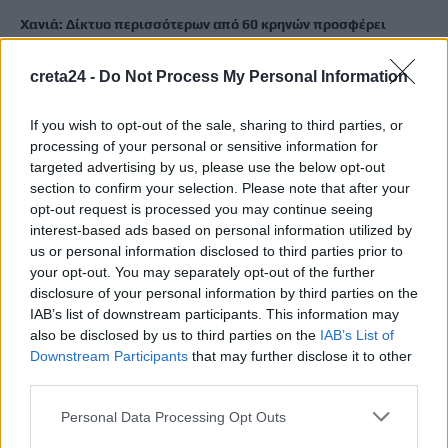
Χανιά: Δίκτυο περισσότερων από 60 κρηνών προσφέρει
δωρεάν πόσιμο νερό σε δημόσιους χώρους
8 Αυγούστου, 2026
creta24 -
Do Not Process My Personal Information
If you wish to opt-out of the sale, sharing to third parties, or
Δύο συναυλίες του Νίκου Ανδρουλάκη στο Ηράκλειο
processing of your personal or sensitive information for
8 Αυγούστου, 2026
targeted advertising by us, please use the below opt-out
section to confirm your selection. Please note that after your
“Έρθεις δεν έρθεις…θα σ”αγκαλιάζω”: Συναυλία αγάπης στις
opt-out request is processed you may continue seeing
interest-based ads based on personal information utilized by
24 Αυγούστου στο ΕΛ.ΜΕ.ΠΑ.
us or personal information disclosed to third parties prior to
8 Αυγούστου, 2026
your opt-out. You may separately opt-out of the further
disclosure of your personal information by third parties on the
Από την Παρασκευή 11 Σεπτεμβρίου το καθιερωμένο παζάρι
IAB’s list of downstream participants. This information may
από τον «Σύνδεσμο Μελών Γυναικείων Σωματείων Ηρακλείου
also be disclosed by us to third parties on the
IAB’s List of
Downstream Participants
that may further disclose it to other
και Ν. Ηρακλείου»
third parties.
8 Αυγούστου, 2026
Personal Data Processing Opt Outs