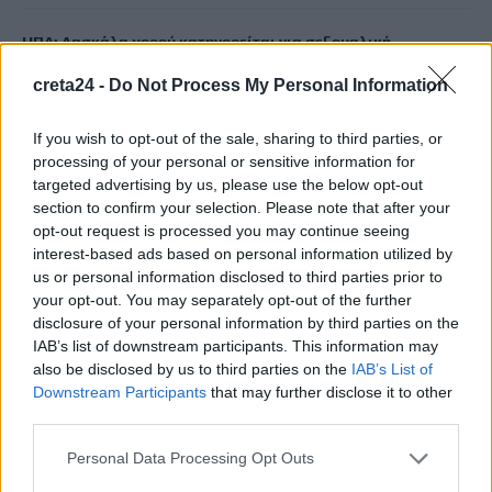
ΗΠΑ: Δασκάλα χορού κατηγορείται για σεξουαλική
κακοποίηση δύο ανήλικων μαθητών της
creta24 -
Do Not Process My Personal Information
7 Αυγούστου, 2026
If you wish to opt-out of the sale, sharing to third parties, or
Το Ελληνικό Μεσογειακό Πανεπιστήμιο εκδίδει ηλεκτρονικά
processing of your personal or sensitive information for
τα Πρακτικά του Διεπιστημονικού Συνεδρίου «Ρένα
targeted advertising by us, please use the below opt-out
section to confirm your selection. Please note that after your
Κυριακού»
opt-out request is processed you may continue seeing
7 Αυγούστου, 2026
interest-based ads based on personal information utilized by
us or personal information disclosed to third parties prior to
ΔΕΕΠ (ΝΟΔΕ) Ηρακλείου: Με έργα η κυβέρνηση Μητσοτάκη
your opt-out. You may separately opt-out of the further
οδηγεί την Κρήτη στο μέλλον
disclosure of your personal information by third parties on the
IAB’s list of downstream participants. This information may
7 Αυγούστου, 2026
also be disclosed by us to third parties on the
IAB’s List of
Downstream Participants
that may further disclose it to other
third parties.
TRENDING
Personal Data Processing Opt Outs
#
ΚΑΠΝΙΣΜΑ
#
ΠΟΘΕΝ ΕΣΧΕΣ
#
ΠΛΗΡΩΜΕΣ
#
ΣΥΝΤΑΞΕΙΣ