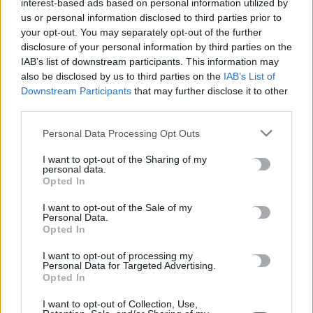
τρίγωνα και «αιωρούμενo» ανθρώπινo σώμα
interest-based ads based on personal information utilized by
us or personal information disclosed to third parties prior to
7 Αυγούστου, 2026
your opt-out. You may separately opt-out of the further
disclosure of your personal information by third parties on the
Μαϊμού επιτέθηκε και τραυμάτισε 18 ανθρώπους στην
IAB’s list of downstream participants. This information may
Ινδονησία
also be disclosed by us to third parties on the
IAB’s List of
7 Αυγούστου, 2026
Downstream Participants
that may further disclose it to other
third parties.
Ριφιφί: Η σειρά του Σωτήρη Τσαφούλια έρχεται στον Alpha
Personal Data Processing Opt Outs
7 Αυγούστου, 2026
I want to opt-out of the Sharing of my
personal data.
Opted In
Κρίση στη Θέουτα: Ιταλικό «όχι» στο ισπανικό τελεσίγραφο
για τους ελέγχους στα σύνορα
I want to opt-out of the Sale of my
Personal Data.
7 Αυγούστου, 2026
Opted In
I want to opt-out of processing my
Personal Data for Targeted Advertising.
TRENDING
Opted In
#
ΘΕΟΥΤΑ
#
ΥΠΟΥΡΓΕΙΟ ΜΕΤΑΝΑΣΤΕΥΣΗΣ ΚΑΙ ΑΣΥΛΟΥ
I want to opt-out of Collection, Use,