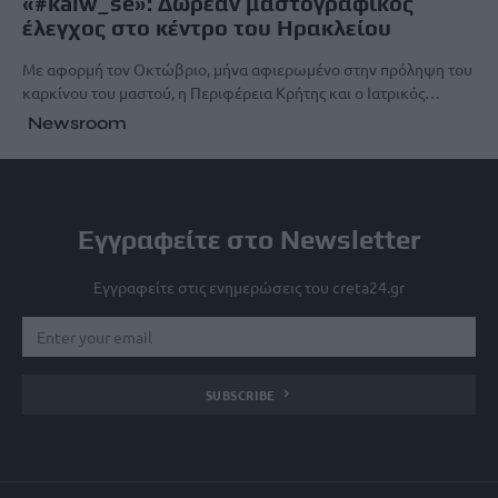
«#kalw_se»: Δωρεάν μαστογραφικός
έλεγχος στο κέντρο του Ηρακλείου
Με αφορμή τον Οκτώβριο, μήνα αφιερωμένο στην πρόληψη του
καρκίνου του μαστού, η Περιφέρεια Κρήτης και ο Ιατρικός…
Newsroom
Εγγραφείτε στο Newsletter
Εγγραφείτε στις ενημερώσεις του creta24.gr
SUBSCRIBE