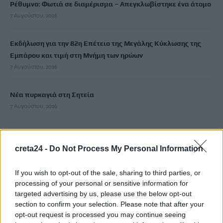
Ρέθυμνο: Φωτιά σε διαμέρισμα – Απεγκλωβίστηκε ένα άτομο
7 Αυγούστου, 2026
Εκδήλωση για την 82η Επέτειο της Μεγάλης Κύκλωσης της
Εμπάρου και τιμή στη Μνήμη των ηρώων
7 Αυγούστου, 2026
Νέα πυρκαγιά στη Σητεία
7 Αυγούστου, 2026
Πέθανε η δημοσιογράφος Χριστίνα Πιτουρά
7 Αυγούστου, 2026
creta24 -
Do Not Process My Personal Information
If you wish to opt-out of the sale, sharing to third parties, or
Θρήνος στην Πάτρα: «Έσβησε» βρέφος μόλις οκτώ ημερών
processing of your personal or sensitive information for
7 Αυγούστου, 2026
targeted advertising by us, please use the below opt-out
section to confirm your selection. Please note that after your
Αρχεία UFO: Νέα ανατριχιαστικά βίντεο – Αθόρυβα ιπτάμενα
opt-out request is processed you may continue seeing