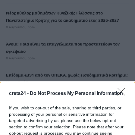
Νέος κύκλος μαθημάτων Κινεζικής Γλώσσας στο
Πανεπιστήμιο Κρήτης για το ακαδημαϊκό έτος 2026-2027
8 Αυγούστου, 2026
Άνοια: Ποια είναι τα επαγγέλματα που προστατεύουν τον
εγκέφαλο
8 Αυγούστου, 2026
Επίδομα €391 από τον ΟΠΕΚΑ, χωρίς εισοδηματικά κριτήρια:
Η προϋπόθεση
8 Αυγούστου, 2026
creta24 -
Do Not Process My Personal Information
Θεατρική αφήγηση «Έρευσεν ύδωρ» στο Δημοτικό Σχολείο
If you wish to opt-out of the sale, sharing to third parties, or
Κεφαλά
processing of your personal or sensitive information for
8 Αυγούστου, 2026
targeted advertising by us, please use the below opt-out
section to confirm your selection. Please note that after your
opt-out request is processed you may continue seeing