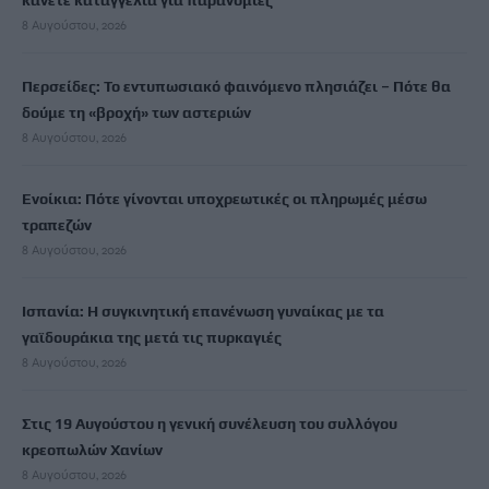
κάνετε καταγγελία για παρανομίες
8 Αυγούστου, 2026
Περσείδες: Το εντυπωσιακό φαινόμενο πλησιάζει – Πότε θα
δούμε τη «βροχή» των αστεριών
8 Αυγούστου, 2026
Ενοίκια: Πότε γίνονται υποχρεωτικές οι πληρωμές μέσω
τραπεζών
8 Αυγούστου, 2026
Ισπανία: Η συγκινητική επανένωση γυναίκας με τα
γαϊδουράκια της μετά τις πυρκαγιές
8 Αυγούστου, 2026
Στις 19 Αυγούστου η γενική συνέλευση του συλλόγου
κρεοπωλών Χανίων
8 Αυγούστου, 2026