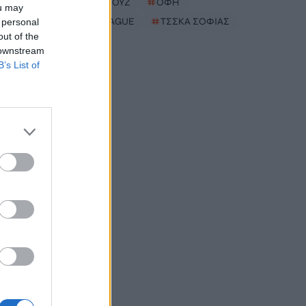
#
ΣΤΕΝΑ ΟΡΜΟΥΖ
#
ΟΦΗ
ou may
#
EUROPA LEAGUE
#
ΤΣΣΚΑ ΣΟΦΙΑΣ
 personal
out of the
 downstream
B’s List of