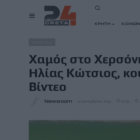
ΚΡΗΤΗ
ΚΟΙΝΩΝ
Home
Άρθρα
Χαμός στο Χερσόνησος – Εργοτέλης: Ο Η
ΑΘΛΗΤΙΚΑ
Χαμός στο Χερσόνη
Ηλίας Κώτσιος, κο
Βίντεο
Newsroom
14 Δεκεμβρίου, 2025
10:53