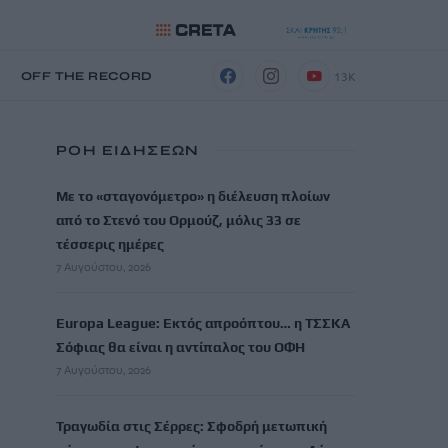
13K
Η
OFF THE RECORD
ΡΟΗ ΕΙΔΗΣΕΩΝ
Με το «σταγονόμετρο» η διέλευση πλοίων
από το Στενό του Ορμούζ, μόλις 33 σε
τέσσερις ημέρες
7 Αυγούστου, 2026
Europa League: Εκτός απροόπτου… η ΤΣΣΚΑ
Σόφιας θα είναι η αντίπαλος του ΟΦΗ
7 Αυγούστου, 2026
Τραγωδία στις Σέρρες: Σφοδρή μετωπική