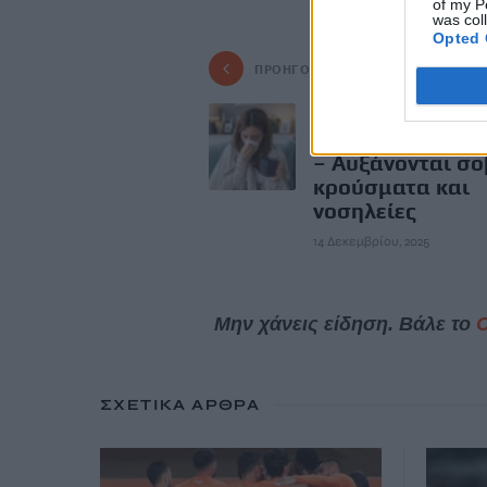
of my P
was col
Opted 
ΠΡΟΗΓΟΎΜΕΝΟ
ECDC: Η εποχή τ
γρίπης άρχισε 
– Αυξάνονται σ
κρούσματα και
νοσηλείες
14 Δεκεμβρίου, 2025
Μην χάνεις είδηση. Βάλε το
ΣΧΕΤΙΚΆ ΆΡΘΡΑ