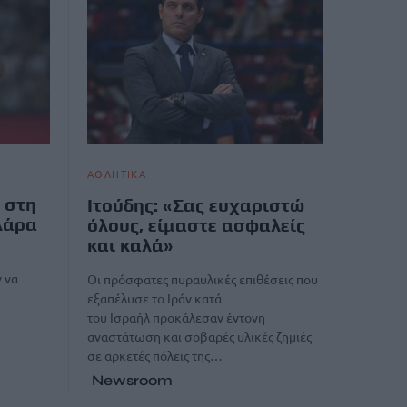
ΑΘΛΗΤΙΚΑ
 στη
Ιτούδης: «Σας ευχαριστώ
λάρα
όλους, είμαστε ασφαλείς
και καλά»
 να
Οι πρόσφατες πυραυλικές επιθέσεις που
εξαπέλυσε το Ιράν κατά
του Ισραήλ προκάλεσαν έντονη
αναστάτωση και σοβαρές υλικές ζημιές
σε αρκετές πόλεις της…
Newsroom