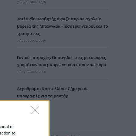
7 Αυγούστου, 2026
Ταϊλάνδη: Μαθητής άνοιξε πυρ σε σχολείο
βόρεια της Μπανγκόκ -Τέσσερις νεκροί και 15
τραυματίες
7 Αυγούστου, 2026
Γονικές παροχές: Οι παγίδες στις μεταφορές
χρημάτων που μπορεί να κοστίσουν σε φόρο
7 Αυγούστου, 2026
Αεροδρόμιο Καστελλίου: Σήμερα οι
υπογραφές για τα ραντάρ
7 Αυγούστου, 2026
TRENDING
sonal or
ection to