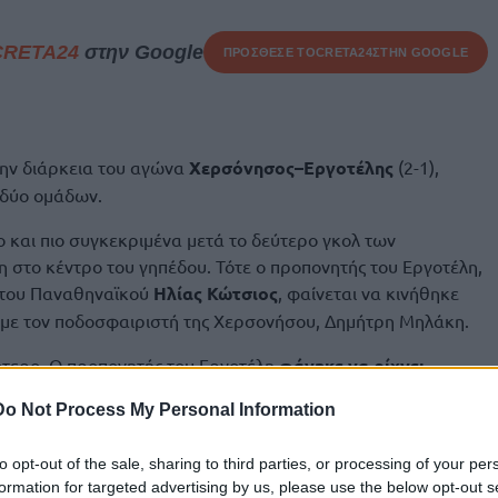
CRETA24
στην Google
ΠΡΟΣΘΕΣΕ ΤΟ
CRETA24
ΣΤΗΝ GOOGLE
ην διάρκεια του αγώνα
Χερσόνησος–Εργοτέλης
(2-1),
 δύο ομάδων.
και πιο συγκεκριμένα μετά το δεύτερο γκολ των
στο κέντρο του γηπέδου. Τότε ο προπονητής του Εργοτέλη,
 του Παναθηναϊκού
Ηλίας Κώτσιος
, φαίνεται να κινήθηκε
 με τον ποδοσφαιριστή της Χερσονήσου, Δημήτρη Μηλάκη.
τερο. Ο προπονητής του Εργοτέλη
φάνηκε να ρίχνει
ίπαλης ομάδας
με τους δύο πάγκους και τους διαιτητές να
Do Not Process My Personal Information
ν τάξη στο παιχνίδι. Το ματς διεκόπη για περίπου πέντε
βάλλεται
και τη Χερσόνησο να συνεχίζει με δέκα, μετά την
to opt-out of the sale, sharing to third parties, or processing of your per
formation for targeted advertising by us, please use the below opt-out s