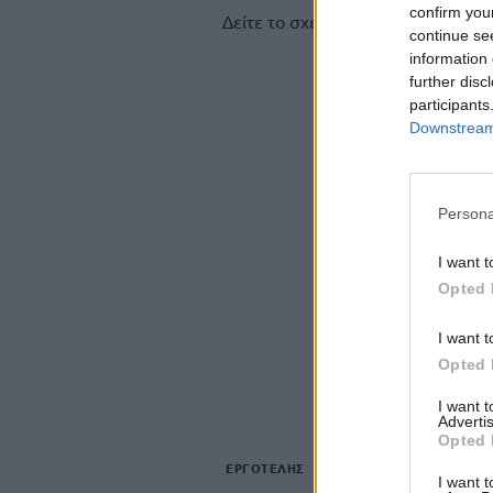
confirm you
Δείτε το σχετικό βίντεο
continue se
information 
further disc
participants
Downstream 
Persona
I want t
Opted 
I want t
Opted 
I want 
Advertis
Opted 
ΕΡΓΟΤΕΛΗΣ
ΧΕΡΣΟΝΗΣΟΣ
I want t