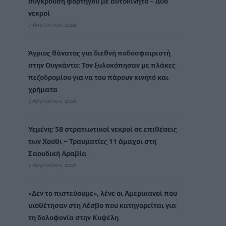
σύγκρουση φορτηγού με αυτοκίνητο – Δύο
νεκροί
7 Αυγούστου, 2026
Άγριος θάνατος για διεθνή ποδοσφαιριστή
στην Ουγκάντα: Τον ξυλοκόπησαν με πλάκες
πεζοδρομίου για να του πάρουν κινητό και
χρήματα
7 Αυγούστου, 2026
Υεμένη: 58 στρατιωτικοί νεκροί σε επιθέσεις
των Χούθι – Τραυματίες 11 άμαχοι στη
Σαουδική Αραβία
7 Αυγούστου, 2026
«Δεν το πιστεύουμε», λένε οι Αμερικανοί που
υιοθέτησαν στη Λέσβο που κατηγορείται για
τη δολοφονία στην Κυψέλη