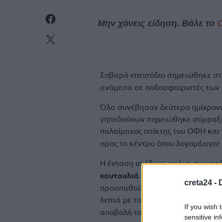
Μην χάνεις είδηση. Βάλε το
Σοβαρό επεισόδιο σημειώθηκε στ
ανάμεσα σε ποδοσφαιριστές των
Όλα συνέβησαν δεύτερο ημίχρονο 
γηπεδούχων σημειώθηκε σύρραξη 
παλαίμαχος παίκτης του ΟΦΗ και
προς το κέντρο όπου λογομάχησε
Η ένταση ανέβηκε ακόμα περισσό
κουτουλιά στον παίκτη της αντ
creta24 -
προσπαθούν να αποκαταστήσουν τη
λεπτά με τον Ηλία Κώτσιο να
απο
If you wish 
αποβολή του Λουμπάκη.
sensitive in