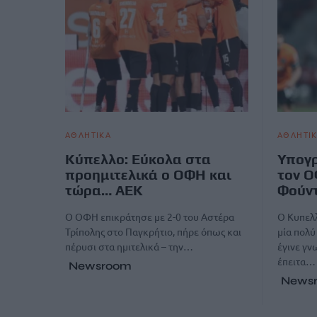
ΑΘΛΗΤΙΚΑ
ΑΘΛΗΤΙ
Κύπελλο: Εύκολα στα
Υπογρ
προημιτελικά ο ΟΦΗ και
τον Ο
τώρα… ΑΕΚ
Φούν
Ο ΟΦΗ επικράτησε με 2-0 του Αστέρα
O Κυπελ
Τρίπολης στο Παγκρήτιο, πήρε όπως και
μία πολύ
πέρυσι στα ημιτελικά – την…
έγινε γν
έπειτα…
Newsroom
News