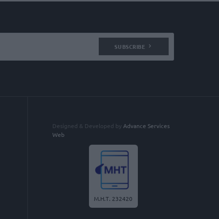
SUBSCRIBE
Designed & Developed by
Advance Services
Web
Μ.Η.Τ. 232420