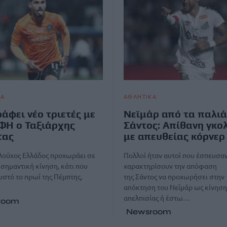
ΚΑ
ΑΘΛΗΤΙΚΑ
άφει νέο τριετές με
Νεϊμάρ από τα παλιά
ΦΗ ο Ταξιάρχης
Σάντος: Απίθανη γκο
τας
με απευθείας κόρνερ
λούχος Ελλάδος προχωράει σε
Πολλοί ήταν αυτοί που έσπευσαν
 σημαντική κίνηση, κάτι που
χαρακτηρίσουν την απόφαση
ωστό το πρωί της Πέμπτης,
της Σάντος να προχωρήσει στην
απόκτηση του Νεϊμάρ ως κίνηση
απελπισίας ή έστω…
room
Newsroom