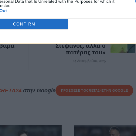
ersonal Data that Is Unrelated with the Purposes for which it
lected.
Out
ΕΠΌΜΕΝΟ
CONFIRM
ης
Δικηγόρος Τσιτσιπά:
πρόωρα
«Δεν οδηγούσε ο
οβαρά
Στέφανος, αλλά ο
πατέρας του»
14 Δεκεμβρίου, 2025
CRETA24
στην Google
ΠΡΟΣΘΕΣΕ ΤΟ
CRETA24
ΣΤΗΝ GOOGLE