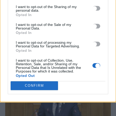
I want to opt-out of the Sharing of my
personal data.
Opted In
TRENDING
I want to opt-out of the Sale of my
#
ΤΡΟΧΑΙΟ
#
ΑΣΤΥΝΟΜΙΚΟΙ
#
ΗΡΑΚΛΕΙΟ
#
ΣΥΛΛΗΨΕΙΣ
Personal Data.
Opted In
I want to opt-out of processing my
Personal Data for Targeted Advertising.
Opted In
ΣΧΕΤΙΚΆ ΆΡΘΡΑ
I want to opt-out of Collection, Use,
Retention, Sale, and/or Sharing of my
Personal Data that Is Unrelated with the
Purposes for which it was collected.
Opted Out
CONFIRM