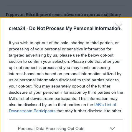
Γερμανία: Εθεάθησαν drones πάνω από στρατιωτική βάση-
Φυλάσσονται Patriot κι ανταλλακτικά εξοπλισμών
creta24 -
Do Not Process My Personal Information
9 Αυγούστου, 2026
If you wish to opt-out of the sale, sharing to third parties, or
Μειώνονται οι μακροχρόνια άνεργοι στην Κρήτη – Αυξάνεται
processing of your personal or sensitive information for
η εξάρτηση από την εποχικότητα
targeted advertising by us, please use the below opt-out
9 Αυγούστου, 2026
section to confirm your selection. Please note that after your
opt-out request is processed you may continue seeing
interest-based ads based on personal information utilized by
Ιράν: Ο Πεζεσκιάν υποστηρίζει ότι «τώρα είναι η καλύτερη
us or personal information disclosed to third parties prior to
στιγμή» για συμφωνία – «Να βγούμε από το ούτε πόλεμος
your opt-out. You may separately opt-out of the further
ούτε ειρήνη»
disclosure of your personal information by third parties on the
9 Αυγούστου, 2026
IAB’s list of downstream participants. This information may
also be disclosed by us to third parties on the
IAB’s List of
Downstream Participants
that may further disclose it to other
Στα ύψη ο υδράργυρος σε 8 περιοχές το Σάββατο – Πού η
third parties.
θερμοκρασία ξεπέρασε τους 39 βαθμούς
9 Αυγούστου, 2026
Personal Data Processing Opt Outs