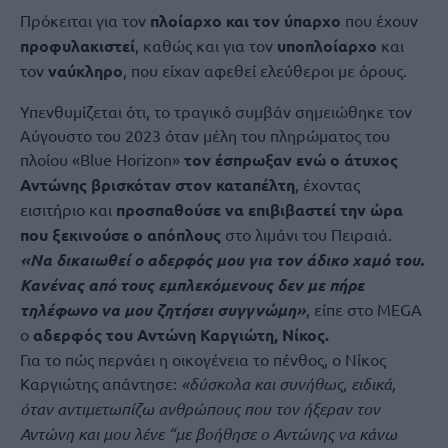
Πρόκειται για τον
πλοίαρχο και τον ύπαρχο
που έχουν
προφυλακιστεί
, καθώς και για τον
υποπλοίαρχο
και
τον
ναύκληρο
, που είχαν αφεθεί ελεύθεροι με όρους.
Υπενθυμίζεται ότι, το τραγικό συμβάν σημειώθηκε τον
Αύγουστο του 2023 όταν μέλη του πληρώματος του
πλοίου «Βlue Horizon»
τον έσπρωξαν ενώ ο άτυχος
Αντώνης βρισκόταν στον καταπέλτη
, έχοντας
εισιτήριο και
προσπαθούσε να επιβιβαστεί την ώρα
που ξεκινούσε ο απόπλους
στο λιμάνι του Πειραιά.
«Να δικαιωθεί ο αδερφός μου για τον άδικο χαμό του.
Κανένας από τους εμπλεκόμενους δεν με πήρε
τηλέφωνο να μου ζητήσει συγγνώμη»
, είπε στο MEGA
ο
αδερφός του Αντώνη Καργιώτη, Νίκος.
Για το πώς περνάει η οικογένεια το πένθος, ο Νίκος
Καργιώτης απάντησε:
«δύσκολα και συνήθως, ειδικά,
όταν αντιμετωπίζω ανθρώπους που τον ήξεραν τον
Αντώνη και μου λένε “με βοήθησε ο Αντώνης να κάνω