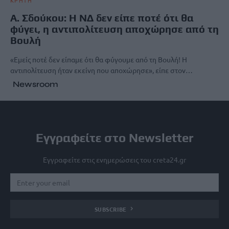
ΚΡΗΤΗ
Α. Σδούκου: Η ΝΔ δεν είπε ποτέ ότι θα
φύγει, η αντιπολίτευση αποχώρησε από τη
Βουλή
«Εμείς ποτέ δεν είπαμε ότι θα φύγουμε από τη Βουλή! Η
αντιπολίτευση ήταν εκείνη που αποχώρησε», είπε στον…
Newsroom
Εγγραφείτε στο Newsletter
Εγγραφείτε στις ενημερώσεις του creta24.gr
SUBSCRIBE